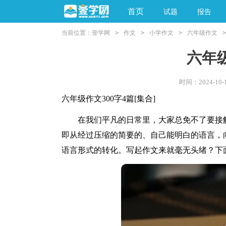
首页
试题
报告
当前位置：
壹学网
>
作文
>
小学作文
>
六年级作文
>
阅读理解
亲子教育
六年级
时间：2024-10-1
六年级作文300字4篇[集合]
在我们平凡的日常里，大家总免不了要接触
即从经过压缩的简要的、自己能明白的语言，
语言形式的转化。写起作文来就毫无头绪？下面