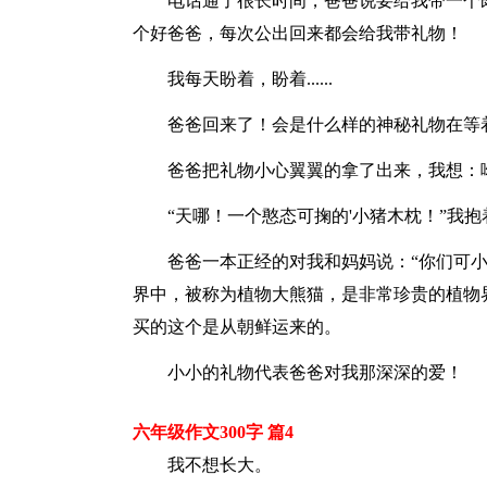
电话通了很长时间，爸爸说要给我带一个既
个好爸爸，每次公出回来都会给我带礼物！
我每天盼着，盼着......
爸爸回来了！会是什么样的神秘礼物在等
爸爸把礼物小心翼翼的拿了出来，我想：呦
“天哪！一个憨态可掬的'小猪木枕！”我抱
爸爸一本正经的对我和妈妈说：“你们可小
界中，被称为植物大熊猫，是非常珍贵的植物
买的这个是从朝鲜运来的。
小小的礼物代表爸爸对我那深深的爱！
六年级作文300字 篇4
我不想长大。