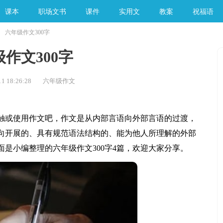
课本
职场文书
课件
实用文
教案
祝福语
六年级作文300字
手工素材
作文300字
1 18:26:28
六年级作文
或使用作文吧，作文是从内部言语向外部言语的过渡，
向开展的、具有规范语法结构的、能为他人所理解的外部
是小编整理的六年级作文300字4篇，欢迎大家分享。