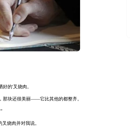
好的'叉烧肉。
那块还很美丽——它比其他的都整齐。
”
的叉烧肉并对我说。