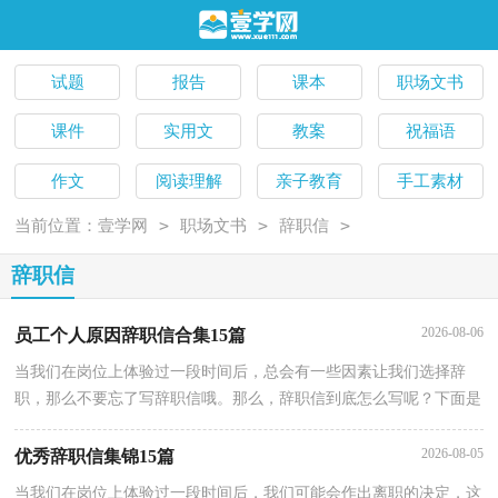
试题
报告
课本
职场文书
课件
实用文
教案
祝福语
作文
阅读理解
亲子教育
手工素材
>
>
>
当前位置：
壹学网
职场文书
辞职信
辞职信
2026-08-06
员工个人原因辞职信合集15篇
当我们在岗位上体验过一段时间后，总会有一些因素让我们选择辞
职，那么不要忘了写辞职信哦。那么，辞职信到底怎么写呢？下面是
小编为大家整理的员工个人原因辞职信，希望对大家有所帮助。员工
个
2026-08-05
优秀辞职信集锦15篇
当我们在岗位上体验过一段时间后，我们可能会作出离职的决定，这