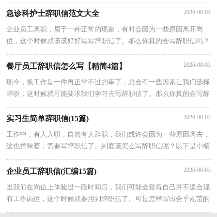
家收集的一封简单的辞职信范文，供大家参考借鉴，希望可以帮助到
2026-08-04
急诊科护士辞职信范文大全
企业员工离职，属于一种正常的现象，有时会因为一些原因离开岗
位，这个时候就该该好好写写辞职信了。那么你真的会写辞职信吗？
下面是小编帮大家整理的急诊科护士辞职信范文大全，希望能够帮助
到
2026-08-03
餐厅员工辞职信怎么写【精简4篇】
现今，换工作是一件再正常不过的事了，总会有一些因素让我们选择
辞职，这时候就可能要求我们学习去写辞职信了。那么你真的会写辞
职信吗？以下是小编整理的餐厅员工辞职信怎么写【精简4篇】，供
2026-08-03
实习生简单辞职信(15篇)
工作中，有人入职，自然有人辞职，我们或许会因为一些原因离去，
这也意味着，需要写辞职信了。到底该怎么写辞职信呢？以下是小编
精心整理的实习生简单辞职信，欢迎大家借鉴与参考，希望对大家有
2026-08-03
企业员工辞职信(汇编15篇)
当我们在岗位上体验过一段时间后，我们可能会觉得自己并不适合现
有工作岗位，这个时候就要用到辞职信了。可是怎样写出合乎规范的
辞职信呢？下面是小编帮大家整理的企业员工辞职信，欢迎阅读与收