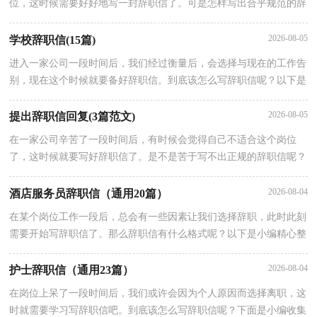
位，这时候需要好好地写一封辞职信了。可是怎样写出合乎规范的辞
职信呢？以下是小编精心整理的给总经理辞职信，欢迎大家分享。尊
2026-08-05
学校辞职信(15篇)
进入一家公司一段时间后，我们经过衡量后，会选择与现在的工作告
别，现在这个时候就要备好辞职信。到底该怎么写辞职信呢？以下是
小编为大家收集的学校辞职信，欢迎大家借鉴与参考，希望对大家有
2026-08-05
提出辞职信回复(3篇范文)
在一家公司辛苦了一段时间后，有时候会觉得自己不适合这个岗位
了，这时候就要写好辞职信了。是不是苦于写不出正规的辞职信呢？
下面是小编整理的提出辞职信回复(3篇范文)，欢迎阅读与收藏。提
出
2026-08-04
酒店服务员辞职信（通用20篇）
在某个岗位工作一段后，总会有一些因素让我们选择辞职，此时此刻
需要开始写辞职信了。那么辞职信有什么格式呢？以下是小编精心整
理的酒店服务员辞职信，希望对大家有所帮助。酒店服务员辞职信
2026-08-04
护士辞职信（通用23篇）
在岗位上呆了一段时间后，我们或许会因为个人原因而选择离职，这
时就需要学习写辞职信吧。到底该怎么写辞职信呢？下面是小编收集