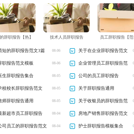
的辞职报告【热】
技术人员辞职报告
员工辞职报告【范
篇】
简短的辞职报告范文3篇
关于在企业辞职报告范文
08-06
辞职报告范文模板
企业管理员工辞职报告范
08-06
医生辞职报告集合
文（通用13篇）
公司的员工辞职报告
08-05
学校校长辞职报告范文
关于辞职报告通用
08-05
教师辞职报告通用
关于收银员的辞职报告范
08-05
最新超市员工辞职报告
文集锦
房地产销售辞职报告范文
08-04
公司员工的辞职报告范文
护士辞职报告模板集合
08-04