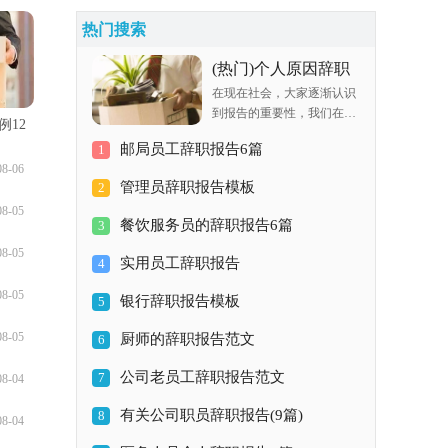
热门搜索
(热门)个人原因辞职
在现在社会，大家逐渐认识
报告22篇
到报告的重要性，我们在写
例12
报告的时候要注意逻辑的合
邮局员工辞职报告6篇
1
理性。那么什么样的报告才
08-06
是有效的呢？以下是小编为
管理员辞职报告模板
2
大家整理的个人原因辞职报
08-05
告，欢迎大家借鉴与参考，
餐饮服务员的辞职报告6篇
3
希望对大家有所帮助。个人
08-05
原因辞职
实用员工辞职报告
4
08-05
银行辞职报告模板
5
08-05
厨师的辞职报告范文
6
公司老员工辞职报告范文
7
08-04
有关公司职员辞职报告(9篇)
8
08-04