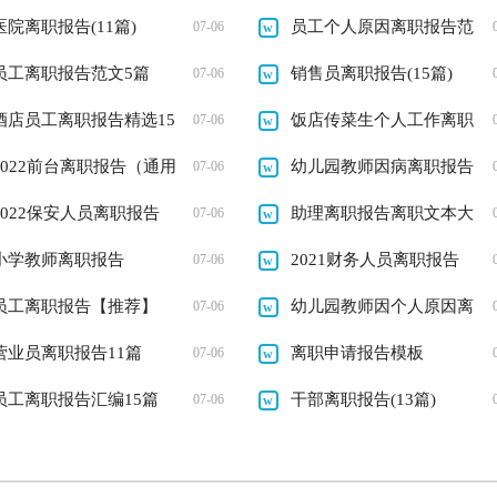
医院离职报告(11篇)
篇）
员工个人原因离职报告范
07-06
员工离职报告范文5篇
文5篇
销售员离职报告(15篇)
07-06
酒店员工离职报告精选15
饭店传菜生个人工作离职
07-06
篇
2022前台离职报告（通用
报告
幼儿园教师因病离职报告
07-06
6篇）
2022保安人员离职报告
（精选12篇）
助理离职报告离职文本大
07-06
（精选5篇）
小学教师离职报告
全
2021财务人员离职报告
07-06
员工离职报告【推荐】
（通用5篇）
幼儿园教师因个人原因离
07-06
营业员离职报告11篇
职报告范文_辞职报告
离职申请报告模板
07-06
员工离职报告汇编15篇
干部离职报告(13篇)
07-06