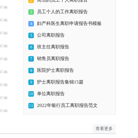
简洁的员工个人离职报告
2
是头疼的，下面是小编帮大
07-06
家整理的离职调研报告，仅
员工个人的工作离职报告
3
供参考，大家一起来看看
07-06
吧。离职调研
妇产科医生离职申请报告书模板
4
07-06
公司离职报告
5
07-06
班主任离职报告
6
销售员离职报告
7
07-06
医院护士离职报告
8
07-06
护士离职报告集锦15篇
9
07-06
单位离职报告
10
07-06
2022年银行员工离职报告范文
11
07-06
查看更多