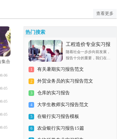
查看更多
热门搜索
工程造价专业实习报
随着社会一步步向前发展，
告范文
报告十分的重要，我们在写
告集合
报告的时候要注意涵盖报告
有关暑期实习报告范文
1
的基本要素。在写之前，可
08-06
以先参考范文，以下是小编
外贸业务员的实习报告范文
2
整理的工程造价专业实习报
08-05
告范文，希望对大家有所帮
仓库的实习报告
3
助。工程造价专业实习报告
08-05
范文 篇
大学生教师实习报告范文
4
08-05
在银行实习报告模板
5
08-05
农业银行实习报告15篇
6