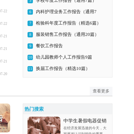
学校年度工作报告（通用7篇）
6篇）
5
07-22
内科护理业务工作报告（通用7
6
检验科年度工作报告（精选6篇）
篇）
7
07-22
服装销售工作报告（通用20篇）
8
07-21
餐饮工作报告
9
07-21
幼儿园教师个人工作报告9篇
10
07-21
换届工作报告（精选10篇）
11
07-20
查看更多
热门搜索
中学生暑假电器促销
在经济发展迅速的今天，大
实践报告