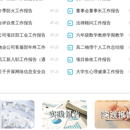
篇)
冬季防火工作报告
董事会董事长工作报告
07-22
自评自查工作报告
法律顾问工作报告
07-22
公司项目部工会工作报告
六年级数学教师学期教学
07-21
范文
物业公司客服部年终工作
述职工作报告
高二物理个人工作总结报
07-21
总结_工作报告
员工新入职工作报告（通
告_工作报告
项目验收工作报告
07-21
用11篇）
关于开展网络信息安全自
大学生心理健康工作报告
07-21
查工作报告（通用5篇）
（通用13篇）