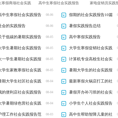
生寒假商场社会实践
高中生寒假社会实践报告
家电促销员实践
报告3篇
(汇编15篇)
高中生寒假社会实践报告
假期的社会实践报告10篇
08-06
社会的实践报告
暑假实践报告总结
08-06
关于低碳的暑期实践报告
高中寒假实践报告
08-05
参考例文
大学生暑期社会实践报告
大学生寒假促销社会实践
08-05
范文2000字
大一学生暑期社会实践报
报告
计算机专业高校生社会实
08-05
告书
大学生家教寒假社会实践
践报告
暑期大学生的社会实践报
08-05
报告
暑期大学生社区社会实践
告范文
最新寒假火锅店打工的社
08-04
报告
我的便利店社会实践报告
会实践报告书
暑假开办补习班的社会实
08-04
大学暑期绿色营社会实践
践报告
小学生个人社会实践报告
08-04
报告
护理工作社会实践报告范
高中生帮助智障儿童的社
08-03