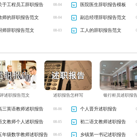
关于工程员工辞职报告
医院医生辞职报告模板
08-04
教师的辞职报告范文
副总经理辞职报告范文
08-04
厨师辞职报告范文
工人的辞职报告范文
08-03
评述职报告范文
述职报告怎样写
银行柜员述职报告
篇」
高三英语教师述职报告
个人晋升述职报告
08-06
语文教师个人述职报告
初二语文教师述职报告
08-05
五年级数学教师述职报告
（精选15篇）
乡镇第一书记述职报告
08-05