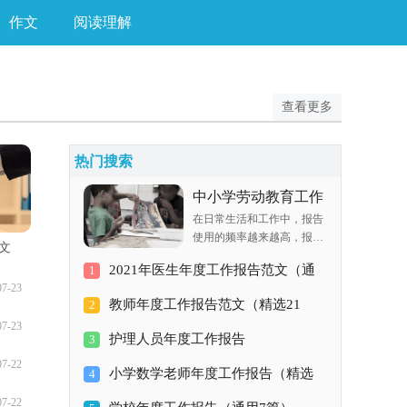
作文
阅读理解
查看更多
热门搜索
中小学劳动教育工作
在日常生活和工作中，报告
报告（通用7篇）
使用的频率越来越高，报告
文
中涉及到专业性术语要解释
2021年医生年度工作报告范文（通
1
清楚。相信很多朋友都对写
07-23
报告感到非常苦恼吧，下面
教师年度工作报告范文（精选21
用5篇）
2
是小编为大家整理的中小学
07-23
劳动教育工作报告（通用7
护理人员年度工作报告
篇）
3
篇），欢迎阅读与收藏。中
07-22
小学劳动
小学数学老师年度工作报告（精选
4
07-22