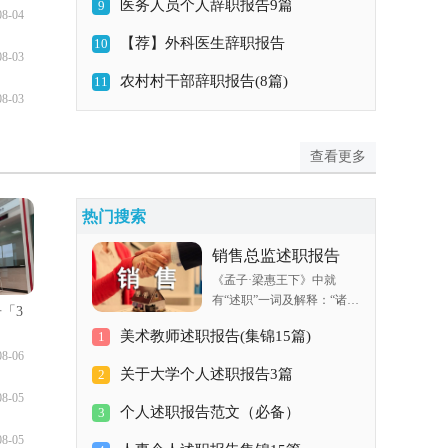
医务人员个人辞职报告9篇
9
08-04
【荐】外科医生辞职报告
10
08-03
农村村干部辞职报告(8篇)
11
08-03
查看更多
热门搜索
销售总监述职报告
《孟子·梁惠王下》中就
有“述职”一词及解释：“诸侯
「3
朝于天子曰述职——述职
美术教师述职报告(集锦15篇)
1
者，述所职也。”这种述职
08-06
可以是口头的，也可以是书
关于大学个人述职报告3篇
2
面的，书面的陈述，实际上
08-05
就是一种“述职报告”。以下
个人述职报告范文（必备）
3
就是小编为您带来的销售总
08-05
监述职