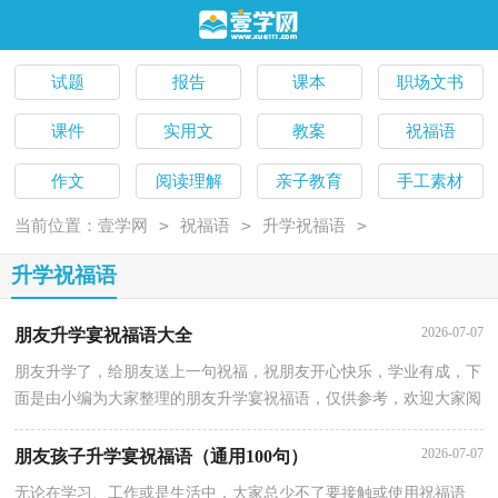
试题
报告
课本
职场文书
课件
实用文
教案
祝福语
作文
阅读理解
亲子教育
手工素材
>
>
>
当前位置：
壹学网
祝福语
升学祝福语
升学祝福语
2026-07-07
朋友升学宴祝福语大全
朋友升学了，给朋友送上一句祝福，祝朋友开心快乐，学业有成，下
面是由小编为大家整理的朋友升学宴祝福语，仅供参考，欢迎大家阅
读。跬步启风雷一筹大展登云志；雄风惊日月十载自能弄海潮。青春
2026-07-07
朋友孩子升学宴祝福语（通用100句）
无论在学习、工作或是生活中，大家总少不了要接触或使用祝福语