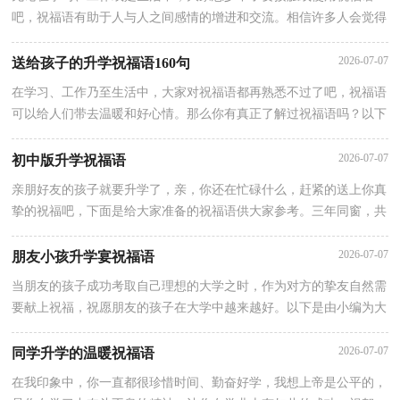
吧，祝福语有助于人与人之间感情的增进和交流。相信许多人会觉得
祝福语很难写吧，以下是小编整理的朋友孩子升学宴祝福语，希望能
够
2026-07-07
送给孩子的升学祝福语160句
在学习、工作乃至生活中，大家对祝福语都再熟悉不过了吧，祝福语
可以给人们带去温暖和好心情。那么你有真正了解过祝福语吗？以下
是小编精心整理的送给孩子的升学祝福语160句，仅供参考，欢迎大
2026-07-07
初中版升学祝福语
亲朋好友的孩子就要升学了，亲，你还在忙碌什么，赶紧的送上你真
挚的祝福吧，下面是给大家准备的祝福语供大家参考。三年同窗，共
沐一片阳光；一千个白昼，谱写了多少个友谊的篇章？愿逝去的岁月
2026-07-07
朋友小孩升学宴祝福语
当朋友的孩子成功考取自己理想的大学之时，作为对方的挚友自然需
要献上祝福，祝愿朋友的孩子在大学中越来越好。以下是由小编为大
家整理的朋友小孩升学宴祝福语，仅供参考，欢迎大家阅读。朋友小
2026-07-07
同学升学的温暖祝福语
在我印象中，你一直都很珍惜时间、勤奋好学，我想上帝是公平的，