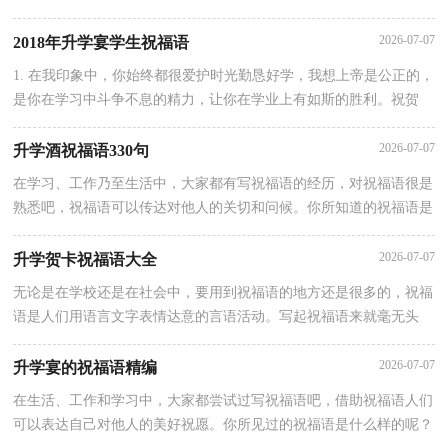
累起一点一滴，海水才永不枯竭。孩子，去汇集，去积累吧，愿你
2026-07-07
2018年升学宴学生祝福语
1. 在我印象中，你始终都很爱护时光勤恳好学，我想上帝是公正的，
是你在学习中斗争不息的精力，让你在学业上有如斯的胜利。祝贺
你，友人!2. 特殊地要向你表示热烈的祝贺!我的朋友，你被理想中的
2026-07-07
升学酒祝福语330句
在学习、工作乃至生活中，大家都有写祝福语的经历，对祝福语很是
熟悉吧，祝福语可以传达对他人的关切和问候。你所知道的祝福语是
都是什么样子的？以下是小编为大家整理的升学酒祝福语330句，希
2026-07-07
升学贺卡祝福语大全
无论是在学校还是在社会中，要用到祝福语的地方还是很多的，祝福
语是人们用语言文字表情达意的言语活动。写起祝福语来就毫无头
绪？下面是小编精心整理的升学贺卡祝福语大全，仅供参考，大家一
起
2026-07-07
升学宴的祝福语精编
在生活、工作和学习中，大家都尝试过写祝福语吧，借助祝福语人们
可以表达自己对他人的美好祝愿。你所见过的祝福语是什么样的呢？