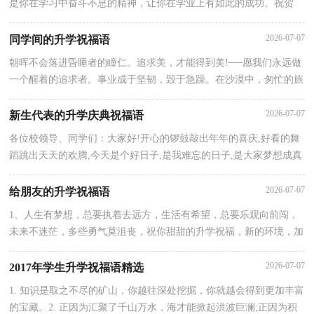
是你在学习中奋斗不息的精神，让你在学业上有如此的成功。祝贺
你，朋友！特别地要向你表示热烈的祝贺！我的朋友，你被理想中的
学
2026-07-07
同学间的升学祝福语
朝晖不会落进昏睡者的瞳仁。追求美，才能得到美!──愿我们永远做
一个醒着的追求者。事业成于坚韧，毁于急躁。在沙漠中，匆忙的旅
人往往落在从容者的后边;疾驰的骏马在后头，缓步的骆驼继续向前
2026-07-07
新生代表的升学庆典祝福语
各位校领导、同学们：大家好!开心的锣鼓敲出年年的喜庆,好看的舞
蹈跳出天天的欢腾,今天是个好日子,是我难忘的日子,是大家梦想成真
的日子!XXXXX学校对于人们来说总觉得是那样的神奇,奥妙,令人如
2026-07-07
给朋友的升学祝福语
1、人生有梦想，总要执着去远方，生活有希望，总要乐观向前闯，
未来不迷茫，多些勇气莫沮丧，祝你甜甜的升学祝福，新的环境，加
油!2、涨了，涨了，涨了，你的分数涨了!升了，升了，升了，你的
学
2026-07-07
2017年学生升学祝福语精选
1. 知识是取之不尽的矿山，你越往深处挖掘，你就越会得到更加丰富
的宝藏。2. 正因为汇聚了千山万水，海才能掀起洪波巨澜;正因为积