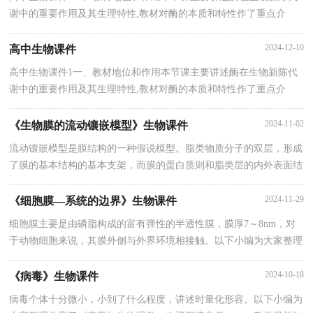
谢中的重要作用及其生理特性,教材对酶的本质和特性作了重点介
绍。本章本节课内容是高二生物教材的重难点内容。自然界中的一切
生命
2024-12-10
高中生物课件
高中生物课件1一、教材地位和作用本节课主要讲述酶在生物新陈代
谢中的重要作用及其生理特性,教材对酶的本质和特性作了重点介
绍。本章本节课内容是高二生物教材的重难点内容。自然界中的一切
生命
2024-11-02
《生物膜的流动镶嵌模型》生物课件
流动镶嵌模型是膜结构的一种假说模型。脂类物质分子的双层，形成
了膜的基本结构的基本支架，而膜的蛋白质则和脂类层的内外表面结
合，或者嵌入脂类层，或者贯穿脂类层而部分地露在膜的内外表面。
2024-11-29
《细胞膜—系统的边界》生物课件
细胞膜主要是由磷脂构成的富有弹性的半透性膜，膜厚7～8nm，对
于动物细胞来说，其膜外侧与外界环境相接触。以下小编为大家整理
分享了《细胞膜—系统的边界》生物课件，欢迎阅读参考。一、教学
目
2024-10-18
《病毒》生物课件
病毒个体十分微小，小到了什么程度，讲述时量化形容。以下小编为