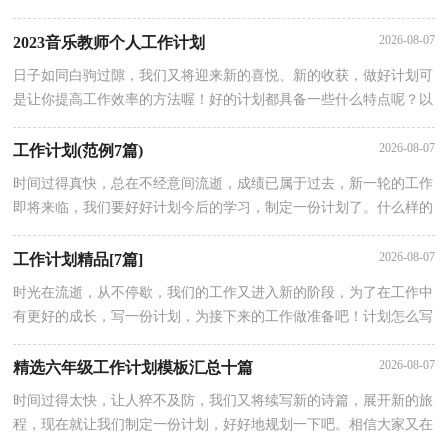
信大家又在为写计划犯愁了？下面是小编整理的初中生物教师工作计
2026-08-07
2023音乐教师个人工作计划
日子如同白驹过隙，我们又将迎来新的喜悦、新的收获，做好计划可
是让你提高工作效率的方法喔！好的计划都具备一些什么特点呢？以
下是小编精心整理的2023音乐教师个人工作计划，仅供参考，希望能
2026-08-07
工作计划(范例7篇)
时间过得真快，总在不经意间流逝，成绩已属于过去，新一轮的工作
即将来临，我们要好好计划今后的学习，制定一份计划了。什么样的
计划才是有效的呢？下面是小编为大家收集的工作计划7篇，仅供参
2026-08-07
工作计划精品[7篇]
时光在流逝，从不停歇，我们的工作又进入新的阶段，为了在工作中
有更好的成长，写一份计划，为接下来的工作做准备吧！计划怎么写
才不会流于形式呢？下面是小编为大家收集的工作计划8篇，欢迎阅
2026-08-07
精选六年级工作计划模板汇总十篇
时间过得太快，让人猝不及防，我们又将续写新的诗篇，展开新的旅
程，现在就让我们制定一份计划，好好地规划一下吧。相信大家又在