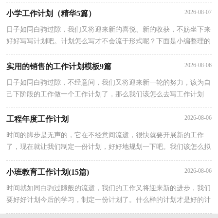
为写计划犯愁了？下面是小编为大家整理的六年级工作计划10篇，欢
2026-08-07
小学工作计划（精华5篇）
日子如同白驹过隙，我们又将迎来新的喜悦、新的收获，不妨坐下来
好好写写计划吧。计划怎么写才不会流于形式呢？下面是小编整理的
小学工作计划6篇，仅供参考，欢迎大家阅读。小学工作计划 篇1一
2026-08-06
实用的销售的工作计划模板9篇
日子如同白驹过隙，不经意间，我们又将迎来新一轮的努力，该为自
己下阶段的工作做一个工作计划了，那么我们该怎么去写工作计划
呢？以下是小编精心整理的销售的工作计划9篇，供大家参考借鉴，
希
2026-08-06
工程年度工作计划
时间的脚步是无声的，它在不经意间流逝，很快就要开展新的工作
了，现在就让我们制定一份计划，好好地规划一下吧。我们该怎么拟
定计划呢？下面是小编帮大家整理的工程年度工作计划，希望对大家
有
2026-08-06
小班教育工作计划(15篇)
时间就如同白驹过隙般的流逝，我们的工作又将迎来新的进步，我们
要好好计划今后的学习，制定一份计划了。什么样的计划才是好的计
划呢？以下是小编收集整理的小班教育工作计划，希望对大家有所帮