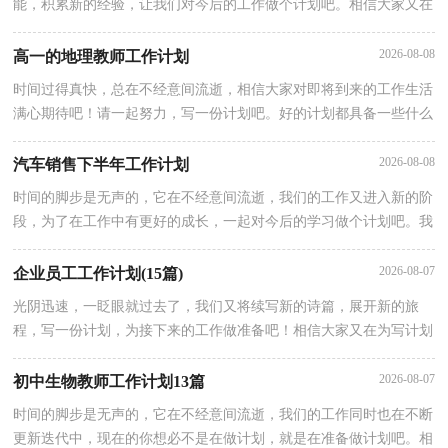
能，积累新的经验，让我们对今后的工作做个计划吧。相信大家又在
为写计划犯愁了吧？以下是小编为大家整理的一年级学期班主任的工
2026-08-08
高一的地理教师工作计划
时间过得真快，总在不经意间流逝，相信大家对即将到来的工作生活
满心期待吧！请一起努力，写一份计划吧。好的计划都具备一些什么
特点呢？以下是小编收集整理的高一的地理教师工作计划，仅供参考
2026-08-08
汽车销售下半年工作计划
时间的脚步是无声的，它在不经意间流逝，我们的工作又进入新的阶
段，为了在工作中有更好的成长，一起对今后的学习做个计划吧。我
们该怎么拟定计划呢？下面是小编收集整理的汽车销售下半年工作计
2026-08-07
企业员工工作计划(15篇)
光阴迅速，一眨眼就过去了，我们又将续写新的诗篇，展开新的旅
程，写一份计划，为接下来的工作做准备吧！相信大家又在为写计划
犯愁了？下面是小编整理的企业员工工作计划，欢迎大家借鉴与参
考，
2026-08-07
初中生物教师工作计划13篇
时间的脚步是无声的，它在不经意间流逝，我们的工作同时也在不断
更新迭代中，现在的你想必不是在做计划，就是在准备做计划吧。相