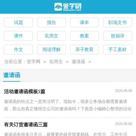
试题
报告
课本
职场文书
课件
实用文
教案
祝福语
作文
阅读理解
亲子教育
手工素材
>
>
>
当前位置：
壹学网
实用文
邀请函
邀请函
2026-08-08
活动邀请函模板5篇
邀请函的特点之一是简洁明了。现如今，很多公务场合都需要邀请
函，那么你真正懂得怎么写好邀请函吗？下面是小编精心整理的活动
邀请函5篇，欢迎大家分享。活动邀请函 篇1尊敬的xx：您好！一元
复
2026-08-08
有关订货邀请函三篇
邀请函有很多注意点，最重要的就是简要精练。在学习、工作生活