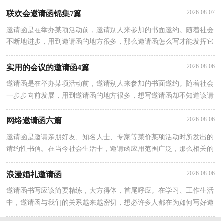
的外国人来华邀请函，仅供参考，欢迎大家阅读。外国人来华邀请函
2026-08-07
联欢会邀请函锦集7篇
邀请函是在举办某项活动前，邀请别人来参加的书面邀约。随着社会
不断地进步，用到邀请函的地方很多，那么邀请函怎么写才能发挥它
最大的作用呢？下面是小编帮大家整理的联欢会邀请函7篇，希望能
2026-08-06
实用的会议的邀请函4篇
邀请函是在举办某项活动前，邀请别人来参加的书面邀约。随着社会
一步步向前发展，用到邀请函的地方很多，想写邀请函却不知道该请
教谁？以下是小编为大家收集的会议的邀请函4篇，希望对大家有所
2026-08-06
网络邀请函六篇
邀请函是邀请亲朋好友、知名人士、专家等菜价某项活动时所发出的
请约性书信。在当今社会生活中，邀请函应用范围广泛，那么相关的
邀请函到底怎么写呢？下面是小编整理的网络邀请函6篇，欢迎大家
2026-08-06
浪漫婚礼邀请函
邀请函书写应该简要精练，大方得体，首尾呼应。在学习、工作生活
中，邀请函与我们的关系越来越密切，想必许多人都在为如何写好邀
请函而烦恼吧，以下是小编精心整理的浪漫婚礼邀请函，仅供参考，