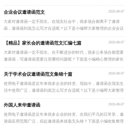
为大家收集的技术交流邀请函范文，仅供参考，希望能够帮助到大家
2026-08-07
企业会议邀请函范文
大家对邀请函一定不陌生。在现实社会中，很多场合都离不了邀请
函，邀请函到底怎么写才合适呢？以下是小编帮大家整理的企业会议
邀请函范文，希望能够帮助到大家。企业会议邀请函范文1第十二届
全
2026-08-07
【精品】家长会的邀请函范文汇编七篇
大家对邀请函一定不陌生。在不断进步的时代，很多公务场合都需要
邀请函，写邀请函需要注意哪些问题呢？下面是小编精心整理的家长
会的邀请函7篇，欢迎阅读与收藏。家长会的邀请函 篇1尊敬的学生
2026-08-07
关于学术会议邀请函范文集锦十篇
使用电子邀请函是近年来很多企业的转变。现如今，邀请函在现实生
活中使用广泛，邀请函到底怎么写才合适呢？以下是小编帮大家整理
的学术会议邀请函10篇，仅供参考，希望能够帮助到大家。学术会议
2026-08-07
外国人来华邀请函
使用电子邀请函是近年来很多企业的转变。在我们平凡的日常里，邀
请函应用范围广泛，拟起邀请函来就毫无头绪？下面是小编收集整理