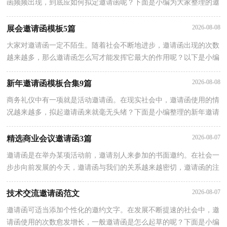
函频频出现，到底应如何拟定邀请函呢？下面是小编为大家整理的邀
请公司邀请函3篇，仅供参考，欢迎大家阅读。邀请公司邀请函 篇1
2026-08-08
展会邀请函模板5篇
大家对邀请函一定不陌生。随着社会不断地进步，邀请函出现的次数
越来越多，那么邀请函怎么写才能发挥它最大的作用呢？以下是小编
收集整理的展会邀请函6篇，仅供参考，希望能够帮助到大家。展会
2026-08-08
新年邀请函模板合集9篇
商务礼仪中有一项就是活动邀请函。在现实社会中，邀请函使用的情
况越来越多，拟起邀请函来就毫无头绪？下面是小编整理的新年邀请
函9篇，希望对大家有所帮助。新年邀请函 篇1一、礼仪活动邀请函
2026-08-07
精选商业会议邀请函3篇
邀请函是在举办某项活动前，邀请别人来参加的书面邀约。在社会一
步步向前发展的今天，邀请函与我们的关系越来越密切，邀请函的注
意事项有许多，你确定会写吗？下面是小编为大家收集的商业会议邀
2026-08-07
技术交流邀请函范文
邀请函可适当添加个性化的邀约文字。在发展不断提速的社会中，邀
请函使用的次数愈发增长，一般邀请函是怎么起草的呢？下面是小编