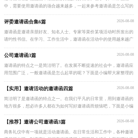
中，需要使用邀请函的场合越来越多，一起来参考邀请函是怎么写的
吧，下面是小编精心整理的订货邀请函3篇，仅供参考，希望能够帮
助
2026-08-08
评委邀请函合集6篇
邀请函是邀请亲朋好友、知名人士、专家等菜价某项活动时所发出的
请约性书信。在学习、工作生活中，邀请函在活动中的使用越来越广
泛，相信很多朋友都对拟邀请函感到非常苦恼吧，以下是小编为大家
2026-08-08
公司邀请函3篇
邀请函的特点之一是简洁明了。在发展不断提速的社会中，邀请函应
用范围广泛，一般邀请函是怎么起草的呢？下面是小编帮大家整理的
公司邀请函4篇，希望对大家有所帮助。公司邀请函 篇1尊敬的 xxxx
2026-08-08
【实用】邀请活动的邀请函四篇
简洁明了是邀请函的特点之一。在我们平凡的日常里，用到邀请函的
地方很多，想必许多人都在为如何写好邀请函而烦恼吧，下面是小编
整理的邀请活动的邀请函4篇，仅供参考，希望能够帮助到大家。邀
2026-08-08
【推荐】邀请公司邀请函3篇
商务礼仪中有一项就是活动邀请函。在日常生活和工作中，各种邀请