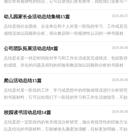
做出带有规律性的结论，它可以使我们更有效率，我想我们需要写一
份总结了吧。但是总结有什么要求呢？以下是小编为大家收集的开展
2026-08-07
幼儿园家长会活动总结集锦15篇
总结是指社会团体、企业单位和个人对某一阶段的学习、工作或其完
成情况加以回顾和分析，得出教训和一些规律性认识的一种书面材
料，通过它可以正确认识以往学习和工作中的优缺点，为此我们要做
好
2026-08-06
公司团队拓展活动总结8篇
总结是在某一特定时间段对学习和工作生活或其完成情况，包括取得
的成绩、存在的问题及得到的经验和教训加以回顾和分析的书面材
料，它能够给人努力工作的动力，不妨让我们认真地完成总结吧。总
结
2026-08-06
爬山活动总结15篇
总结是对某一阶段的工作、学习或思想中的经验或情况进行分析研究
的书面材料，它可以给我们下一阶段的学习和工作生活做指导，不妨
坐下来好好写写总结吧。总结怎么写才是正确的呢？以下是小编帮大
2026-08-06
校园读书活动总结14篇
总结是把一定阶段内的有关情况分析研究，做出有指导性的经验方法
以及结论的书面材料，它能够使头脑更加清醒，目标更加明确，不妨