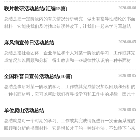
系统的、本质的理性认识上来，让我们一起来学习写总结吧。那么你
2026-08-06
联片教研活动总结(汇编15篇)
总结是把一定阶段内的有关情况分析研究，做出有指导性结论的书面
材料，它能使我们及时找出错误并改正，让我们一起来学习写总结
吧。那么我们该怎么去写总结呢？下面是小编帮大家整理的联片教研
活
2026-08-05
麻风病宣传日活动总结
总结是指社会团体、企业单位和个人对某一阶段的学习、工作或其完
成情况加以回顾和分析，得出教训和一些规律性认识的一种书面材
料，它可以给我们下一阶段的学习和工作生活做指导，快快来写一份
总
2026-08-05
全国科普日宣传活动总结(10篇)
总结是事后对某一阶段的学习、工作或其完成情况加以回顾和分析的
一种书面材料，它可以帮助我们有寻找学习和工作中的规律，因此十
分有必须要写一份总结哦。但是却发现不知道该写些什么，下面是小
2026-08-05
单位爬山活动总结
总结就是对一个时期的学习、工作或其完成情况进行一次全面系统的
回顾和分析的书面材料，它是增长才干的一种好办法，不如静下心来
好好写写总结吧。总结怎么写才不会千篇一律呢？以下是小编整理的