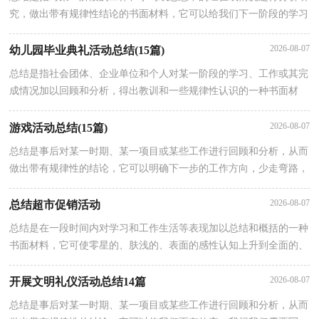
究，做出带有规律性结论的书面材料，它可以给我们下一阶段的学习
和工作生活做指导，让我们好好写一份总结吧。那么总结要注意有什
2026-08-07
幼儿园毕业典礼活动总结(15篇)
总结是指社会团体、企业单位和个人对某一阶段的学习、工作或其完
成情况加以回顾和分析，得出教训和一些规律性认识的一种书面材
料，写总结有利于我们学习和工作能力的提高，不如立即行动起来写
一
2026-08-07
游戏活动总结(15篇)
总结是事后对某一时期、某一项目或某些工作进行回顾和分析，从而
做出带有规律性的结论，它可以明确下一步的工作方向，少走弯路，
少犯错误，提高工作效益，因此好好准备一份总结吧。总结一般是怎
2026-08-07
总结超市促销活动
总结是在一段时间内对学习和工作生活等表现加以总结和概括的一种
书面材料，它可使零星的、肤浅的、表面的感性认知上升到全面的、
系统的、本质的理性认识上来，我想我们需要写一份总结了吧。我们
2026-08-07
开展文明礼仪活动总结14篇
总结是事后对某一时期、某一项目或某些工作进行回顾和分析，从而