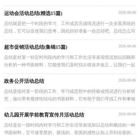
让我们认真地完成总结吧。那么总结应该包括什么内容呢？下面是小
2026-08-06
运动会活动总结(精选15篇)
总结就是把一个时段的学习、工作或其完成情况进行一次全面系统的
总结，它可以促使我们思考，因此好好准备一份总结吧。总结怎么写
才不会流于形式呢？下面是小编精心整理的运动会活动总结，仅供参
2026-08-06
超市促销活动总结(集锦15篇)
总结是对某一特定时间段内的学习和工作生活等表现情况加以回顾和
分析的一种书面材料，它能使我们及时找出错误并改正，让我们一起
来学习写总结吧。但是却发现不知道该写些什么，下面是小编精心整
2026-08-06
政务公开活动总结
总结是指对某一阶段的工作、学习或思想中的经验或情况进行分析研
究，做出带有规律性结论的书面材料，它有助于我们寻找工作和事物
发展的规律，从而掌握并运用这些规律，让我们好好写一份总结吧。
2026-08-06
幼儿园开展学前教育宣传月活动总结
总结是在一段时间内对学习和工作生活等表现加以总结和概括的一种
书面材料，它可使零星的、肤浅的、表面的感性认知上升到全面的、