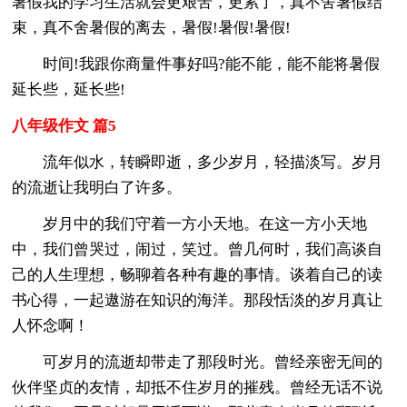
暑假我的学习生活就会更艰苦，更累了，真不舍暑假结
束，真不舍暑假的离去，暑假!暑假!暑假!
时间!我跟你商量件事好吗?能不能，能不能将暑假
延长些，延长些!
八年级作文 篇5
流年似水，转瞬即逝，多少岁月，轻描淡写。岁月
的流逝让我明白了许多。
岁月中的我们守着一方小天地。在这一方小天地
中，我们曾哭过，闹过，笑过。曾几何时，我们高谈自
己的人生理想，畅聊着各种有趣的事情。谈着自己的读
书心得，一起遨游在知识的海洋。那段恬淡的岁月真让
人怀念啊！
可岁月的流逝却带走了那段时光。曾经亲密无间的
伙伴坚贞的友情，却抵不住岁月的摧残。曾经无话不说