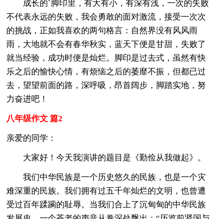
成长的`脚印里，有大有小，有深有浅，一次的失败
不代表永远的失败，我会勇敢的面对激流，接受一次次
的挑战，正如我喜欢的两句格言：自然界没有风风雨
雨，大地就不会有春华秋实，蓝天下便是甘甜，失败了
就当经验，成功时便是灿烂。脚印是过去式，虽然有快
乐之后的愉快心情，有烦恼之后的萎靡不振，但都已过
去，望望前面的路，深呼吸，昂首阔步，脚踏实地，努
力奋进吧！
八年级作文 篇2
亲爱的同学：
大家好！今天我演讲的题目是《勤俭从我做起》。
我们中华民族是一个历史悠久的民族，也是一个灾
难深重的民族。我们拥有过五千年灿烂的文明，也曾遭
受过百年蹂躏的耻辱。当我们合上了沉甸甸的中华民族
发展史，一个苍老的声音从卷深处飘出：“历览前贤国与