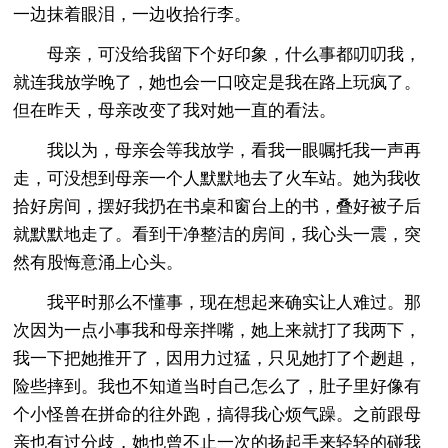
一边抹着眼泪，一边收拾行李。
母亲，可没给我留下个好印象，什么事都叨叨我，
就连我放学晚了，她也会一口咬定是我在路上玩疯了。
但在昨天，母亲改变了我对她一直的看法。
我以为，母亲会等我放学，看我一眼嘱托我一声再
走，可没想到母亲一个人默默地去了火车站。她为我收
拾好房间，摆好我扔在书桌和窗台上的书，叠好被子后
就默默地走了。看到干净整洁的房间，我心头一震，突
然有股悔意涌上心头。
我平时那么不懂事，现在想起来确实让人难过。那
次因为一点小事我和母亲拌嘴，她上来就打了我两下，
我一下把她推开了，因用力过猛，只见她打了个趔趄，
险些摔到。我也不知道当时自己怎么了，肚子里好像有
个小怪兽在拼命的往外跑，搞得我心烦气躁。之前跟母
亲也有过分歧，她也曾不止一次的扬起手来轻轻的碰我