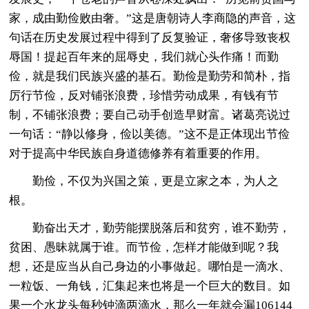
家，成由勤俭败由奢。”这是唐朝诗人李商隐的声音，这
句话在历史发展过程中得到了反复验证，奢侈导致丧权
辱国！提起百年来的屈辱史，我们就心头作痛！而勤
俭，就是我们民族兴盛的基石。勤俭是勤劳和简朴，指
厉行节俭，反对铺张浪费，珍惜劳动成果，有钱有节
制，不铺张浪费；要自己动手创造早财富。诸葛亮说过
一句话：“静以修身，俭以美德。”这不是正体现出节俭
对于提高中华民族自身道德修养有着重要的作用。
勤俭，不仅为兴国之策，更是立家之本，为人之
根。
勤奋出天才，勤劳能摆脱落后和贫穷，谁不勤劳，
贫困、愚昧就属于谁。而节俭，怎样才能做到呢？我
想，还是应当从自己身边的小事做起。哪怕是一滴水、
一粒饭、一角钱，汇集起来也将是一个巨大的数目。如
果一个水龙头每秒钟滴两滴水，那么一年就会漏106144