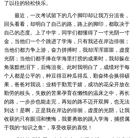
了以往的轻松快乐。
最近，一次考试留下的几个脚印却让我万分沮丧，
回头看看，却明白了自己的路，路上的脚印，都取决于
自己的态度。上了中学，同学们都懂得了一寸光阴一寸
金，当他们一个个跳进了学海，只有我还在岸边徘徊；
当他们都力争上游，奋力拼搏时，我却浑浑噩噩，虚度
光阴；当他们都手捧在学海里打捞的成果时，我却躲在
角落黯然泪下，后悔沮丧。此时我明白了，成绩对于每
个人都是公平的，种豆得豆种瓜得瓜，勤奋终会换得硕
果，爸爸对我说：业精于勤荒于嬉，成功的花朵开放在
勤劳的枝头，失败的苦果孕育在懒惰的温床之中，再长
的路，一步步也能走完，再短的路不迈开双脚，也无法
到达！是啊，正是我在岸边的徘徊，虚度的光阴，让我
收获的只有眼泪和懊悔，我要勇敢的跳入学海，捕捞属
于我的“知识之鱼”，享受收获的喜悦！