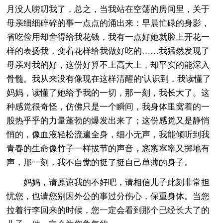
月没人唠叨我了，总之，当我站在空荡的房间里，关于
母亲细细碎碎的事一点点的涌出来：早晨忙碌的身影，
省吃俭用却舍得给我花钱，我有一点好她就脸上开花一
样的表扬我，变着花样给我做好吃的……我猛然发现了
母亲对我的好，这份好算不上高大上，却平实的能深入
骨髓。我从来没有像现在这样清醒的'认识到，我读懂了
妈妈，读懂了她给予我的一切，那一刻，我长大了。这
种感觉很奇怪，仿佛只是一个瞬间，我身体里窝着的一
股热乎乎的力量蓬勃的爆发出来了；这份感觉又是静悄
悄的，像血液轻松流遍全身，细小无声，我能倾听到我
青春的生命像竹子一样拔节的声音，窸窸窣窣又掷地有
声，那一刻，我不自觉的挺了挺自己单薄的身子。
妈妈，请原谅我的不好吧，请相信儿子此刻非常担
忧您，也请您别因外公的事过分伤心，保重身体。当您
拉着行李回来的时候，您一定会看到那个已经长大了的