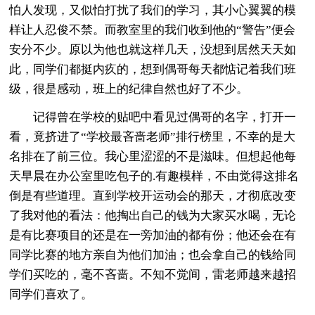
怕人发现，又似怕打扰了我们的学习，其小心翼翼的模
样让人忍俊不禁。而教室里的我们收到他的“警告”便会
安分不少。原以为他也就这样几天，没想到居然天天如
此，同学们都挺内疚的，想到偶哥每天都惦记着我们班
级，很是感动，班上的纪律自然也好了不少。
记得曾在学校的贴吧中看见过偶哥的名字，打开一
看，竟挤进了“学校最吝啬老师”排行榜里，不幸的是大
名排在了前三位。我心里涩涩的不是滋味。但想起他每
天早晨在办公室里吃包子的.有趣模样，不由觉得这排名
倒是有些道理。直到学校开运动会的那天，才彻底改变
了我对他的看法：他掏出自己的钱为大家买水喝，无论
是有比赛项目的还是在一旁加油的都有份；他还会在有
同学比赛的地方亲自为他们加油；也会拿自己的钱给同
学们买吃的，毫不吝啬。不知不觉间，雷老师越来越招
同学们喜欢了。