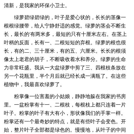
清新，是我家的环保小卫士。
绿萝碧绿碧绿的，叶子是爱心状的，长长的茎像一
根根绿腰带，给人宁静舒适的感觉。绿萝的茎会不断生
长，最长的'有两米多，最短的只有十厘米左右。在茎上
叶柄的反面，长有一、二根短短的弃根。绿萝的根也很
长，有的二、三十厘米，有的五、六厘米。长长的根须
像太上老君的胡子，不断吸收着水和养分。绿萝的生命
力非常旺盛。我从一大盆绿萝中剪了三、四根枝条放在
另一个花瓶里，半个月后就已经长成一满瓶了。在这些
植物中，我最喜欢绿萝了。
粉掌像一位害羞的小姑娘，静静地躲在我家的书房
里。一盆粉掌有十一、二根枝，每根枝上都只连着一片
叶子。粉掌的叶子有大有小，形状像我们的手掌一样。
粉掌还有一个最奇妙的特点，就是有些叶子会变色。开
始，整片叶子全部都是绿色的。慢慢地，从叶子的中间