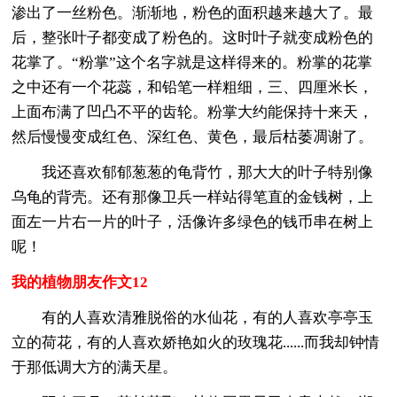
渗出了一丝粉色。渐渐地，粉色的面积越来越大了。最
后，整张叶子都变成了粉色的。这时叶子就变成粉色的
花掌了。“粉掌”这个名字就是这样得来的。粉掌的花掌
之中还有一个花蕊，和铅笔一样粗细，三、四厘米长，
上面布满了凹凸不平的齿轮。粉掌大约能保持十来天，
然后慢慢变成红色、深红色、黄色，最后枯萎凋谢了。
我还喜欢郁郁葱葱的龟背竹，那大大的叶子特别像
乌龟的背壳。还有那像卫兵一样站得笔直的金钱树，上
面左一片右一片的叶子，活像许多绿色的钱币串在树上
呢！
我的植物朋友作文12
有的人喜欢清雅脱俗的水仙花，有的人喜欢亭亭玉
立的荷花，有的人喜欢娇艳如火的玫瑰花......而我却钟情
于那低调大方的满天星。