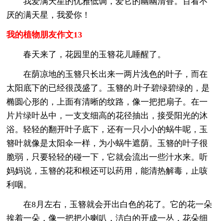
我爱满天星的优雅低调，爱它的幽幽清香。百看不
厌的满天星，我爱你！
我的植物朋友作文13
春天来了，花园里的玉簪花儿睡醒了。
在荫凉地的玉簪只长出来一两片浅色的叶子，而在
太阳底下的已经很茂盛了。玉簪的.叶子碧绿碧绿的，是
椭圆心形的，上面有清晰的纹路，像一把把扇子。在一
片片绿叶丛中，一支支细高的花径抽出，接受阳光的沐
浴。轻轻的翻开叶子底下，还有一只小小的蜗牛呢，玉
簪叶就像是太阳伞一样，为小蜗牛遮荫。玉簪的叶子很
脆弱，只要轻轻的碰一下，它就会流出一些汁水来。听
妈妈说，玉簪的花和根还可以药用，能清热解毒，止咳
利咽。
在8月左右，玉簪就会开出白色的花了。它的花一朵
挨着一朵，像一把把小喇叭，洁白的开成一丛，花朵细