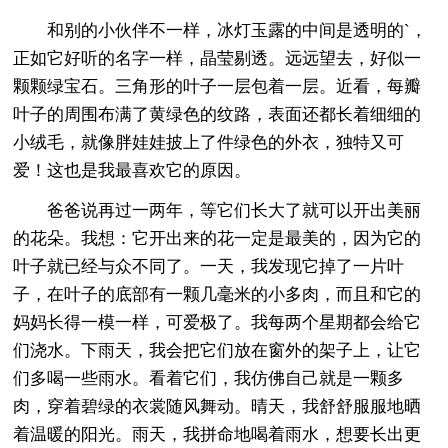
和别的小伙伴不一样，冰灯玉露的中间是透明的`，
正如它好听的名字一样，晶莹剔透。远远望去，好似一
颗颗绿宝石。三角形的叶子一层包着一层。近看，每瓣
叶子的周围布满了黄绿色的纹路，表面还都长着细细的
小绒毛，就像胖娃娃披上了件绿色的外衣，独特又可
爱！这也是我最喜欢它的原因。
爸爸说再过一两年，等它们长大了就可以开出美丽
的花朵。我想：它开出来的花一定是最美的，因为它的
叶子就已经与众不同了。一天，我发现它掉了一片叶
子，在叶子的底部有一颗几毫米的小多肉，而且和它的
妈妈长得一模一样，可爱极了。我每两个星期都会给它
们浇水。下雨天，我会把它们放在窗外的架子上，让它
们多喝一些雨水。看着它们，我仿佛自己就是一颗多
肉，穿着碧绿的衣裳随风舞动。晴天，我舒舒服服地晒
着温暖的阳光。雨天，我拼命地喝着雨水，想要长出更