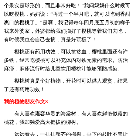
个果实是球形的，而且非常好吃！”我问妈妈什么时候可
以吃樱桃，妈妈说：“再过一个半月吧，就可以吃到香甜
爽口的樱桃了。”是啊，我记得每年四月底五月初的样子
我来外婆家，外婆都给我们摘好了樱桃等着我们去吃，
有时候我也会自己去摘，真是好玩极了！
樱桃还有药用功效，可以抗贫血，樱桃里面还有许
多铁，经常吃樱桃可以补充体内对铁元素的需求。防治
麻疹，麻疹流行时给儿童饮用樱桃汁能够预防感染。
樱桃树真是个好植物，开花时可以供人观赏，结果
了还有药用功效！
我的植物朋友作文8
有人喜欢雍容华贵的海棠树，有人喜欢鲜艳似霞的
桃花，我却独爱高大挺拔的柳树。
远远看去，一排排整齐的柳树，垂下的枝叶不禁让