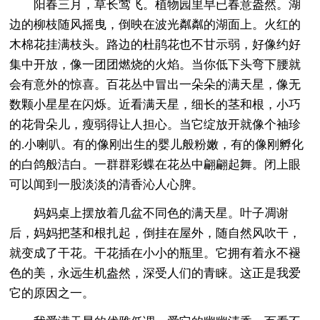
阳春三月，草长莺飞。植物园里早已春意盎然。湖
边的柳枝随风摇曳，倒映在波光粼粼的湖面上。火红的
木棉花挂满枝头。路边的杜鹃花也不甘示弱，好像约好
集中开放，像一团团燃烧的火焰。当你低下头弯下腰就
会有意外的惊喜。百花丛中冒出一朵朵的满天星，像无
数颗小星星在闪烁。近看满天星，细长的茎和根，小巧
的花骨朵儿，瘦弱得让人担心。当它绽放开就像个袖珍
的.小喇叭。有的像刚出生的婴儿般粉嫩，有的像刚孵化
的白鸽般洁白。一群群彩蝶在花丛中翩翩起舞。闭上眼
可以闻到一股淡淡的清香沁人心脾。
妈妈桌上摆放着几盆不同色的满天星。叶子凋谢
后，妈妈把茎和根扎起，倒挂在屋外，随自然风吹干，
就变成了干花。干花插在小小的瓶里。它拥有着永不褪
色的美，永远生机盎然，深受人们的青睐。这正是我爱
它的原因之一。