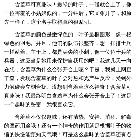
含羞草可真趣味！嫩绿的叶子，一碰就合上了，像
一位害羞的小姑娘似的，十分钟后，它又张开了，和原
先一样了，这个名字取得真的很贴切。
含羞草的颜色是嫩绿色的，叶子呈椭圆形，像一根
绿色的羽毛。并且，他们的队伍很整齐，想一排排士兵
一样站着。主干上，都是尖尖的小刺，像一位位士兵的
兵器，这应当是她用来保护自我用的吧！我这几天一向
在想，含羞草为什么会张开合上呢？于是，我就上网查
了查，发现含羞草的叶子会对热和光产生反应，受到外
力触碰会立刻合拢。没想到含羞草这么神奇！含羞草可
真趣味！我最终明白含羞草为什么会张开合上了！这是
一个趣味的秘密，我很喜欢它。
含羞草不仅仅趣味，还有清热、安神、消积、解毒
的医药用途哦！还有一个神奇的作用就是根据叶子的收
缩的快慢能预知天气哦！可是这么趣味的含羞草还有点