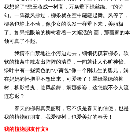
我想起了“碧玉妆成一树高，万条垂下绿丝绦。”的诗
句。一阵微风拂过，柳条就在空中翩翩起舞。风停了，
柳条也静止不动，像少女的头发一样垂下来，美丽极
了。如果把眼前的柳树看着一大幅活的.画，那画家的本
领可真了不起。
我情不自禁地往小河边走去，细细抚摸着柳条。软
软的枝条中散发出阵阵的清香，一闻就让人心旷神怡。
绿叶中有一些黄色的“小荷包”像一个刚出生的婴儿，躺
在妈妈的怀抱里不想出来，可爱极了！翠绿翠绿的柳
树，柳影摇曳，临风起舞，婀娜多姿，这怎能不令人流
连忘返？
春天的柳树真美丽呀，它不仅是春天的信使，也是
我的植物好朋友。我爱柳树，也爱美好的春天！
我的植物朋友作文9