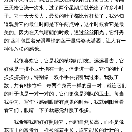
三天给它浇一次水，过了两个星期后就长出了许多小叶
子。它一天天长大，最长的叶子都比竹杆长了，我还知
道观赏它的最佳时间是下午两点钟，这个时候看它是最
美的。因为在天气晴朗的时候，透过丝丝阳光，它纤秀
的`茎叶包围着光滑翠绿的茎干显得姿态潇洒，让人有一
种很放松的感觉。
我很喜欢它，它是我的植物好朋友。远远看去，它
好像是一排小卫士抱在一起，但走进一看，它们的叶子
挨挨挤挤的，特别像一双小手在招引我过来。我数了
数，共有8株竹杆，每两个身高一样的是一对，就连它们
的叶子也是一对一对的，它们更像是列队的卫士。每当
我学习、写作业感到眼睛有点累的时候，我就到阳台看
看它们，眼睛一下子就感觉舒服了很多。
我希望我能好好照顾它，他能自然长高，而不是像
花市上的富贵竹一样被催着生长，愿它能长的壮壮的，