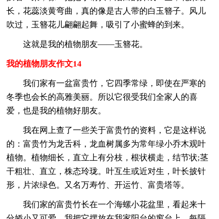
长，花蕊淡黄弯曲，真的像是古人带的白玉簪子。风儿
吹过，玉簪花儿翩翩起舞，吸引了小蜜蜂的到来。
这就是我的植物朋友――玉簪花。
我的植物朋友作文14
我们家有一盆富贵竹，它四季常绿，即使在严寒的
冬季也会长的高雅美丽。所以它很受我们全家人的喜
爱，也是我的植物好朋友。
我在网上查了一些关于富贵竹的资料，它是这样说
的：富贵竹为龙舌科，龙血树属多为常年绿小乔木观叶
植物。植物细长，直立上有分枝，根状横走，结节状;茎
干粗壮、直立，株态玲珑。叶互生或近对生，叶长披针
形，片浓绿色。又名万寿竹、开运竹、富贵塔等。
我们家的富贵竹长在一个海螺小花盆里，看起来十
分娇小又可爱。我把它摆放在我家阳台的窗台上，每隔