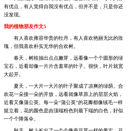
有优点，有人觉得自我没有优点，但并不是，只是你还
没发现。
我的植物朋友作文5
有人喜欢雍容华贵的牡丹，有人喜欢艳丽无比的玫
瑰，但我喜欢朴实无华的合欢树。
春天，树枝抽出点点嫩芽，远看像一个个圆形的绿
宝石，近看却像一片片含羞草的叶子。很快，叶片就宽
大起开。
夏天，一大片一大片的叶子聚成了凉爽的绿荫。合
欢花一朵接一朵的开放，远看就像草原上的层层火焰，
近看又像蒲公英。每一朵“蒲公英”的花瓣都像绒毛一样
挺立着，花的颜色是由顶端粉色到最下端的白色，好似
一个个降落伞。
秋天，树上长出了一个个像蚕豆荚一样的果实。豆