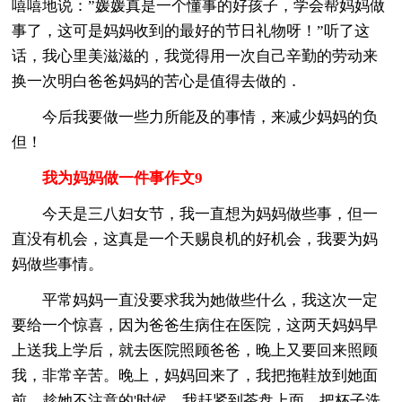
嘻嘻地说：”媛媛真是一个懂事的好孩子，学会帮妈妈做
事了，这可是妈妈收到的最好的节日礼物呀！”听了这
话，我心里美滋滋的，我觉得用一次自己辛勤的劳动来
换一次明白爸爸妈妈的苦心是值得去做的．
今后我要做一些力所能及的事情，来减少妈妈的负
但！
我为妈妈做一件事作文9
今天是三八妇女节，我一直想为妈妈做些事，但一
直没有机会，这真是一个天赐良机的好机会，我要为妈
妈做些事情。
平常妈妈一直没要求我为她做些什么，我这次一定
要给一个惊喜，因为爸爸生病住在医院，这两天妈妈早
上送我上学后，就去医院照顾爸爸，晚上又要回来照顾
我，非常辛苦。晚上，妈妈回来了，我把拖鞋放到她面
前，趁她不注意的'时候，我赶紧到茶盘上面，把杯子洗