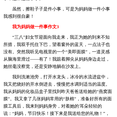
虽然，擦鞋子子是件小事，可是为妈妈做一件小事
我感到很自豪！
我为妈妈做一件事作文3
“三八”妇女节迎面向我走来，我正为她的到来不知
所措，我双手托住下巴，望着窗外的蓝天，一点法子也
没有。突然我听见电视里的一个“美即面膜”，一道灵感
从脑海里滑过——有了！我踮着脚尖从妈妈身边走过，
她丝毫没察觉，还是安静地躺在沙发上。
我到洗漱池旁，打开水龙头，冰冷的水流进盆中，
我又把烧好的开水倒进去，慢慢把水调到适当的温度。
我从妈妈的化妆品盒子里找到昨天爸爸送给她的“燕窝面
膜”。我又拿了几张妈妈常用的“肤棉”，准备好所有的面
膜工具后，我来到妈妈身旁，对着她的'耳朵轻轻的
说：“妈妈，节日快乐！接下来是我送给您的礼物！”，