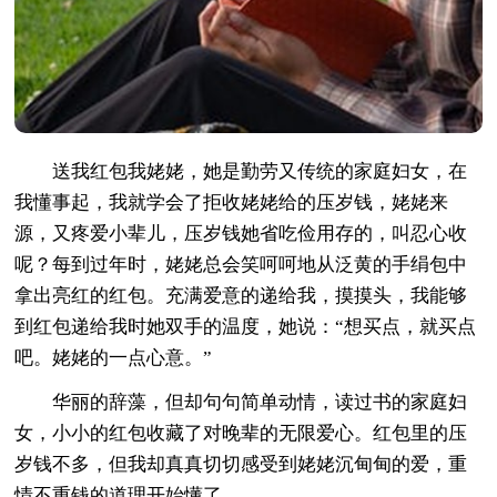
送我红包我姥姥，她是勤劳又传统的家庭妇女，在
我懂事起，我就学会了拒收姥姥给的压岁钱，姥姥来
源，又疼爱小辈儿，压岁钱她省吃俭用存的，叫忍心收
呢？每到过年时，姥姥总会笑呵呵地从泛黄的手绢包中
拿出亮红的红包。充满爱意的递给我，摸摸头，我能够
到红包递给我时她双手的温度，她说：“想买点，就买点
吧。姥姥的一点心意。”
华丽的辞藻，但却句句简单动情，读过书的家庭妇
女，小小的红包收藏了对晚辈的无限爱心。红包里的压
岁钱不多，但我却真真切切感受到姥姥沉甸甸的爱，重
情不重钱的道理开始懂了。