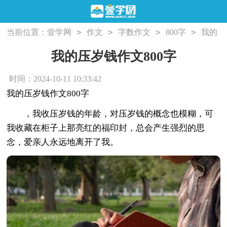
>
>
>
>
当前位置：
壹学网
作文
字数作文
800字
我的
压岁钱作文800字
我的压岁钱作文800字
时间：2024-10-11 10:33:42
我的压岁钱作文800字
，我收压岁钱的年龄，对压岁钱的概念也模糊，可
我收藏在柜子上那亮红的福印封，总会产生强烈的思
念，爱亲人永远地离开了我。