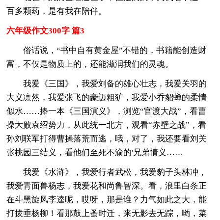
百多颗药，是有我在陪伴。
六年级作文300字 篇3
俗话说，“书中自有黄金屋”不错的，书籍能创造财
富，不仅是物质上的，还能滋润我们的灵魂。
我爱《三国》，我爱刘备的雄心壮志，我爱关羽的
大义凛然，我爱张飞的豪迈粗犷，我爱小乔貂蝉的柔情
似水……捧一本《三国演义》，浏览“官渡大战”，看曹
操大败袁绍势力，从此统一北方，观看“赤壁之战”，看
孙刘联军打得曹操落荒而逃，哦，对了，我还要看刘关
张桃园三结义，看他们至死不渝的'兄弟情义……
我爱《水浒》，我爱行者武松，我爱豹子头林冲，
我爱青面兽杨志，我爱花和尚鲁智深。看，浪里白条正
在斗黑旋风李逵呢，哎呀，那是谁？力气如此之大，能
打拔垂杨柳！看那鼓上蚤时迁，来无影去无踪，哟，菜