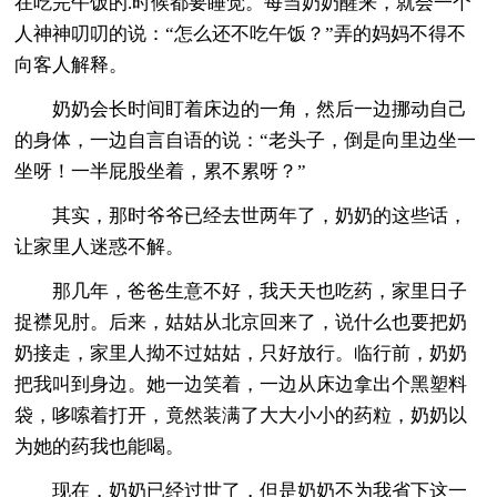
在吃完午饭的.时候都要睡觉。每当奶奶醒来，就会一个
人神神叨叨的说：“怎么还不吃午饭？”弄的妈妈不得不
向客人解释。
奶奶会长时间盯着床边的一角，然后一边挪动自己
的身体，一边自言自语的说：“老头子，倒是向里边坐一
坐呀！一半屁股坐着，累不累呀？”
其实，那时爷爷已经去世两年了，奶奶的这些话，
让家里人迷惑不解。
那几年，爸爸生意不好，我天天也吃药，家里日子
捉襟见肘。后来，姑姑从北京回来了，说什么也要把奶
奶接走，家里人拗不过姑姑，只好放行。临行前，奶奶
把我叫到身边。她一边笑着，一边从床边拿出个黑塑料
袋，哆嗦着打开，竟然装满了大大小小的药粒，奶奶以
为她的药我也能喝。
现在，奶奶已经过世了，但是奶奶不为我省下这一