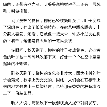
绿的，还带有些光泽。听爷爷说柳树种子上还有一层绒
毛，叫做柳絮。
到了炎热的夏日，柳树已经枝繁叶茂了，叶子变成
了深绿色，伸出了长长的枝条，在微风中飘来飘去，十
分惹人喜爱。远看，它就像一把大伞，许多小朋友在树
荫下看书，这也是夏天里的一道风景线。
转眼间，秋天到了，柳树的叶子变成黄色。这些黄
色的叶子被一阵阵风吹落下来，好像一个个在空中翩翩
起舞的小蝴蝶。
到冬天到了，柳树的变化会非常大，因为柳树的叶
子会落光，枝条上光秃秃的。因此，人们会在它根部上
来的地方包裹上一层塑料皮，也给那光秃秃的枝条增添
上了一份装饰品。
听大人说，随便砍下一段柳枝插入泥中就能发芽。