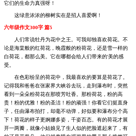
它们的生命力真强呀！
这绿意浓浓的柳树实在是招人喜爱啊！
六年级作文300字 篇5
人们常说牡丹为花中之王。可我却独喜欢荷花。不
论是海棠般的红荷花，晚霞般的粉荷花，还是雪一样的
白荷花，都那么美。它在哪都会给人们带来的'美的感
受。
在色彩纷呈的荷花中，我最喜欢的要算是荷花了。
记得我和爸爸在张家界大峡谷去玩，走到瀑布时，突然
看到一朵朵粉荷花在那喷芳吐香。那粉荷花，粉的高
贵！粉的优雅！粉的圣洁！粉的顽强！你看它们挺直身
子，任由瀑布拍打，却毫不动弹，好似要和瀑布分个高
下！荷花的样子更婀娜多姿，千姿百态。有的荷花才展
开一两瓣，就像小姑娘见了生人似的把脸遮起来了，有