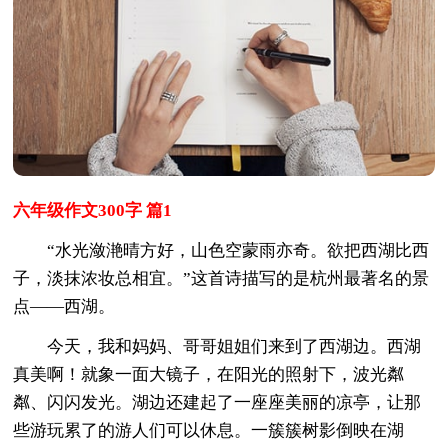
六年级作文300字 篇1
“水光潋滟晴方好，山色空蒙雨亦奇。欲把西湖比西
子，淡抹浓妆总相宜。”这首诗描写的是杭州最著名的景
点——西湖。
今天，我和妈妈、哥哥姐姐们来到了西湖边。西湖
真美啊！就象一面大镜子，在阳光的照射下，波光粼
粼、闪闪发光。湖边还建起了一座座美丽的凉亭，让那
些游玩累了的游人们可以休息。一簇簇树影倒映在湖