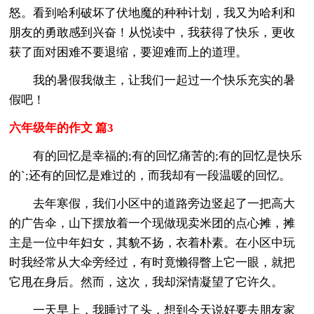
怒。看到哈利破坏了伏地魔的种种计划，我又为哈利和
朋友的勇敢感到兴奋！从悦读中，我获得了快乐，更收
获了面对困难不要退缩，要迎难而上的道理。
我的暑假我做主，让我们一起过一个快乐充实的暑
假吧！
六年级年的作文 篇3
有的回忆是幸福的;有的回忆痛苦的;有的回忆是快乐
的`;还有的回忆是难过的，而我却有一段温暖的回忆。
去年寒假，我们小区中的道路旁边竖起了一把高大
的广告伞，山下摆放着一个现做现卖米团的点心摊，摊
主是一位中年妇女，其貌不扬，衣着朴素。在小区中玩
时我经常从大伞旁经过，有时竟懒得瞥上它一眼，就把
它甩在身后。然而，这次，我却深情凝望了它许久。
一天早上，我睡过了头，想到今天说好要去朋友家