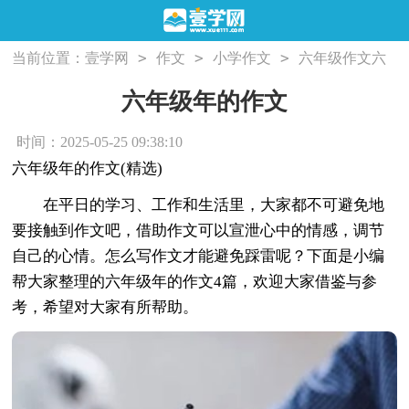
>
>
>
当前位置：
壹学网
作文
小学作文
六年级作文
六
>
年级年的作文
六年级年的作文
时间：2025-05-25 09:38:10
六年级年的作文(精选)
在平日的学习、工作和生活里，大家都不可避免地
要接触到作文吧，借助作文可以宣泄心中的情感，调节
自己的心情。怎么写作文才能避免踩雷呢？下面是小编
帮大家整理的六年级年的作文4篇，欢迎大家借鉴与参
考，希望对大家有所帮助。