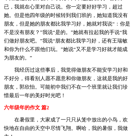
已，我就在心里对自己说。你一定要好好学习，超过
她。但是他四年级的时候转到我们班的，她知道我没有
朋友，但是她的朋友都比我学习好，她就对我说“：你是
不是没有朋友？”我说“是的。”她就有拉起我的手说“我
们做好朋友吧。”我说“朋友都比我学习好，还有王瑞敏
和你为什么不跟他们玩。”她说“又不是学习好就才能成
为朋友的。”
我经历过这些事后，我觉得做朋友不能安学习好和
不好分，得看别人愿不愿意和你做朋友，这就是我的好
朋友，郭欣怡。可能初中我们不在一个班里就让我们珍
惜最后一年的美好时光吧！
六年级年的作文 篇2
在暑假里，大家成了一只只从笼中放出的小鸟，欢
快地在自由的天空中尽情飞翔。啊哈，我的暑假，我做