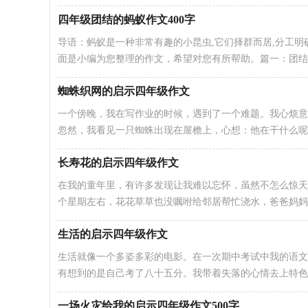
四年级团结的蚂蚁作文400字
导语：蚂蚁是一种非常有趣的小昆虫,它们择群而居,分工明
面是小编为您整理的作文，希望对您有所帮助。篇一：团结
蜘蛛织网的启示四年级作文
一个傍晚，我在写作业的时候，遇到了一个难题。我心烦意
忽然，我看见一只蜘蛛出现在屋檐上，心想：他在干什么呢
长寿花的启示四年级作文
在我的童年里，有许多发现让我难以忘怀，虽然不怎么惊天
个星期左右，花花草草也没嘱咐给邻居帮忙浇水，爸爸妈妈
生活的启示四年级作文
生活就像一个多姿多彩的电影。在一次期中考试中我的语文
有想到的是自己考了八十五分。我带着失落的心情去上特色
一场火灾给我的启示四年级作文500字