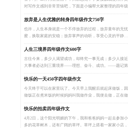
对写作文感到非常苦恼吧，下面是小编帮大家整理的四年级
放弃是人生优雅的转身四年级作文750字
也许，人生本身就是一个不停放弃的过程，放弃童年的无忧
蜜，换取家庭的安稳；放弃掌声的动听，享受心灵的平静…
人生三境界四年级作文600字
古往今来，多少人渴望成功，却终究一事无成；多少人接近
大事者必达到三重境界——理想、奋斗、成功。——题记第
快乐的一天450字四年级作文
今天终于可以在家里玩了。今天早上我醒后就起床做饭，因
做饭正在煮米饭的时候妈妈叫我做作业，我便去做，正在做
快乐的拍卖四年级作文
4月2日，这个阳光明媚的下午，我和爸爸妈妈一起去参加
多的花草树木，还有广阔的草坪。草坪上搭着一家家小店，