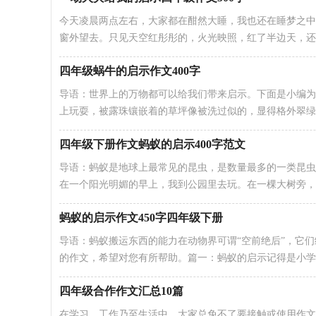
今天凌晨两点左右，大家都在酣然大睡，我也还在睡梦之中
窗外望去。只见天空红彤彤的，火光映照，红了半边天，还
四年级蜗牛的启示作文400字
导语：世界上的万物都可以给我们带来启示。下面是小编为
上玩耍，被露珠镶嵌着的草坪像被洗过似的，显得格外翠绿
四年级下册作文蚂蚁的启示400字范文
导语：蚂蚁是地球上最常见的昆虫，是数量最多的一类昆虫
在一个阳光明媚的早上，我到公园里去玩。在一棵大树旁，
蚂蚁的启示作文450字四年级下册
导语：蚂蚁搬运东西的能力在动物界可谓“空前绝后”，它们
的作文，希望对您有所帮助。篇一：蚂蚁的启示记得是小学
四年级合作作文汇总10篇
在学习、工作乃至生活中，大家总免不了要接触或使用作文