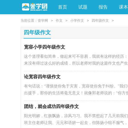
首页
试题
报告
课本
当前位置：
壹学网
>
作文
>
小学作文
>
四年级作文
>
亲子教育
手工素材
四年级作文
宽容小学四年级作文
这个道理看似简单，做起来可不容易，我就有这样的经历：
来没有得过这么好的成绩，所以老师对我的这篇作文也产生
论宽容四年级作文
有句话说：“谨慎使你免于灾害，宽容使你免于纠纷。”我
出援手，那你的生活将毫无意义！就像郭老师说的：“你方
团结，就会成功四年级作文
阳光明媚，红旗飘扬，凉风习习。我不禁想起了几天前我们
班主任老师让我、元元和语妍一起去，但陈扬小组不服气，