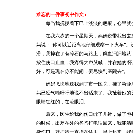
难忘的一件事初中作文5
每当我抚摸着下巴上淡淡的疤痕，心里就会
在我六岁的一个星期天，妈妈说带我出去放
妈说：“你可以近距离地仔细观察一下火车”
滑，我摔在了有碎石的马路上，鲜血汩汩地从
按住伤口止血，我疼得大声哭喊，并在她的'怀
好，可是现在你不能闹，要尽快到医院去”。
妈妈飞快地送我到了市一医院，挂了急诊后
妈已经气喘吁吁地说不出话来了。我扯着她的
眼睛红红的，在流眼泪。
后来，医生给我的伤口缝了几针，做了包扎
的时侯，出差在外的爸爸打电话回来，我能清
挠伤口，就把我一直抱在怀里。早上起来，我