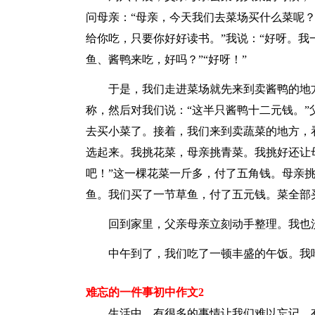
问母亲：“母亲，今天我们去菜场买什么菜呢？
给你吃，只要你好好读书。”我说：“好呀。
鱼、酱鸭来吃，好吗？”“好呀！”
于是，我们走进菜场就先来到卖酱鸭的地方
称，然后对我们说：“这半只酱鸭十二元钱。”
去买小菜了。接着，我们来到卖蔬菜的地方，
选起来。我挑花菜，母亲挑青菜。我挑好还让
吧！”这一棵花菜一斤多，付了五角钱。母亲
鱼。我们买了一节草鱼，付了五元钱。菜全部
回到家里，父亲母亲立刻动手整理。我也
中午到了，我们吃了一顿丰盛的午饭。我
难忘的一件事初中作文2
生活中，有很多的事情让我们难以忘记，有