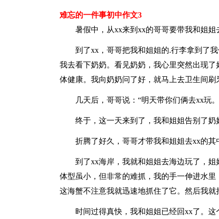
难忘的一件事初中作文3
暑假中，从xx来到xx的哥哥要带我和姐姐去
到了xx，哥哥把我和姐姐的.行李拿到了我
我去看下奶奶。看见奶奶，我心里突然出现了好
体健康。我向奶奶问了好，就马上去卫生间刷
几天后，哥哥说：“明天带你们俩去xx玩。
终于，这一天来到了，我和姐姐告别了奶奶
折腾了好久，哥哥才带我和姐姐去xx的其中
到了xx海岸，我就和姐姐去海边玩了，姐
体型虽小，但非常的难抓，我的手一伸进水里
这海蟹不注意我就迅速地抓住了它。然后我就
时间过得真快，我和姐姐已经回xx了。这个