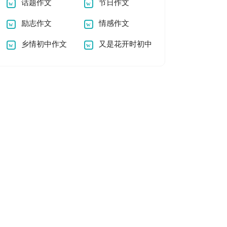
话题作文
节日作文
励志作文
情感作文
乡情初中作文
又是花开时初中
作文