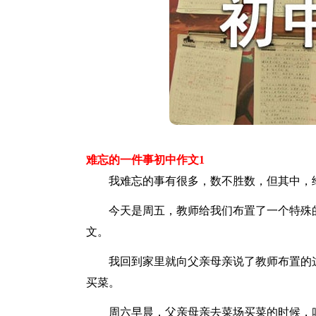
难忘的一件事初中作文1
我难忘的事有很多，数不胜数，但其中，给
今天是周五，教师给我们布置了一个特殊的
文。
我回到家里就向父亲母亲说了教师布置的这
买菜。
周六早晨，父亲母亲去菜场买菜的时候，叫