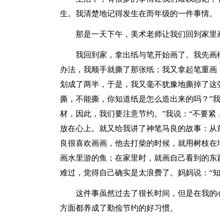
生。我清楚地记得发生在而年级的一件事情。
那是一天下午，美术老师让我们回到家里画
我回到家，拿出纸与笔开始画了。我先画柳
办法，我顺手就撕了那张纸；我又拿起笔重画
划成了两半，于是，我又毫不犹豫地撕掉了这
撕，不能撕，你知道纸是怎么造出来的吗？”
材，因此，我们要注意节约。”我说：“不要紧
放在心上。就又给我讲了神笔马良的故事：从
良很喜欢画画，他去打柴的时候，就用树枝在
画水里游的鱼；在家里时，就画自己看到的东
难过，觉得自己确实是太浪费了。妈妈说：“知
这件事虽然过去了很长时间，但是在我的心
方面都养成了勤俭节约的好习惯。