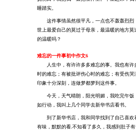
睡踏实。
这件事情虽然很平凡，一点也不轰轰烈烈，
世上最爱自己的莫过于母亲，最温暖的地方莫
的温暖吗？
难忘的一件事初中作文6
人生中，有许许多多难忘的事。我也有许多
时的难忘；有被批评伤心时的难忘；有受伤哭
印象十分深刻，连做梦都梦到这件事。
今天，天气晴朗，阳光明媚，我吃完午饭，
如行动，我叫上几个同学去新华书店看书。
到了新华书店，我和同学找到了自己喜欢看
有味，默默的看.不知看了多久，我感到肚子