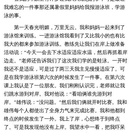
我难忘的一件事那还属暑假里妈妈给我报游泳班，学游
泳的事。
第一天春光明媚，万里无云。我和妈妈一起来到了
游泳馆来训练。一进游泳馆我看到了又比我小的也有比
我大的都来参加游泳训练。教练先让我们在岸上做准备
活动说：“今天一会去下水适应适应水温，然后再抓着岸
边走。”老师还告诉我们了这次我们学的是蛙泳。一开时
我还不是适应，可是过了两三天我主见慢慢适应了。可
是在我学游泳班第六次的时候发生了一件事。在第六次
课上我认是了一位朋友。我们刚刚认识完，老师就让我
们跳水游到对岸。我对他说：“看咱俩谁先游到对
岸。”雄伟说：“没问题。”然后我们俩就开时比赛。我和
雄伟每个人都使出了全身力气来完成比赛。我和他都到
终点的时侯发生了一外。我上了岸，心想终于到终点
了。可是我发现他没有上岸。我望水中一看，把我吓呆