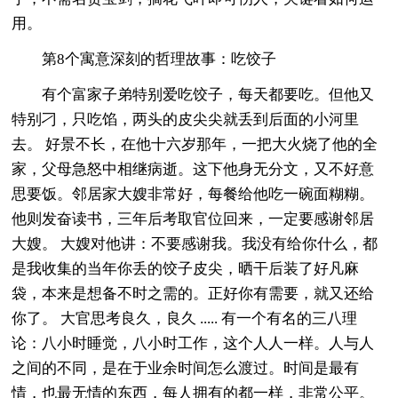
用。
第8个寓意深刻的哲理故事：吃饺子
有个富家子弟特别爱吃饺子，每天都要吃。但他又
特别刁，只吃馅，两头的皮尖尖就丢到后面的小河里
去。 好景不长，在他十六岁那年，一把大火烧了他的全
家，父母急怒中相继病逝。这下他身无分文，又不好意
思要饭。邻居家大嫂非常好，每餐给他吃一碗面糊糊。
他则发奋读书，三年后考取官位回来，一定要感谢邻居
大嫂。 大嫂对他讲：不要感谢我。我没有给你什么，都
是我收集的当年你丢的饺子皮尖，晒干后装了好凡麻
袋，本来是想备不时之需的。正好你有需要，就又还给
你了。 大官思考良久，良久 ..... 有一个有名的三八理
论：八小时睡觉，八小时工作，这个人人一样。人与人
之间的不同，是在于业余时间怎么渡过。时间是最有
情，也最无情的东西，每人拥有的都一样，非常公平。