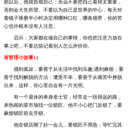
那以后，他就告戒自己：永远不要把自己看得太重要，
否则会大失所望。不要以为自己是世界的中心，每天对
着镜子琢磨半小时决定用哪种口红，哪条领带，你的苦
心也许根本没有人注意。
启示：大家都在做自己的事情，你也把注意力放在
事上吧，不要总惦记着别人怎么评价你。
有哲理小故事12
感到孤寂，要善于从生活中找到乐趣;遇到麻烦，要
善于找到解脱的方法：遭受不幸，要善于从痛苦中挣脱
出来，这样，你心里自会有一片光明。
有一个退休的单身老士官，经常走一段很远的路，
来热闹的菜市场找一位锁匠。他不小心把门反锁了，要
麻烦锁匠前去开锁。
他在锁店聊了好一会儿，要锁匠不用急，等忙完其