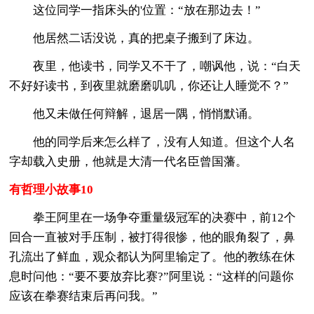
这位同学一指床头的'位置：“放在那边去！”
他居然二话没说，真的把桌子搬到了床边。
夜里，他读书，同学又不干了，嘲讽他，说：“白天
不好好读书，到夜里就磨磨叽叽，你还让人睡觉不？”
他又未做任何辩解，退居一隅，悄悄默诵。
他的同学后来怎么样了，没有人知道。但这个人名
字却载入史册，他就是大清一代名臣曾国藩。
有哲理小故事10
拳王阿里在一场争夺重量级冠军的决赛中，前12个
回合一直被对手压制，被打得很惨，他的眼角裂了，鼻
孔流出了鲜血，观众都认为阿里输定了。他的教练在休
息时问他：“要不要放弃比赛?”阿里说：“这样的问题你
应该在拳赛结束后再问我。”