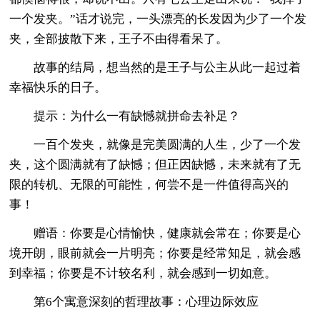
一个发夹。”话才说完，一头漂亮的长发因为少了一个发
夹，全部披散下来，王子不由得看呆了。
故事的结局，想当然的是王子与公主从此一起过着
幸福快乐的日子。
提示：为什么一有缺憾就拼命去补足？
一百个发夹，就像是完美圆满的人生，少了一个发
夹，这个圆满就有了缺憾；但正因缺憾，未来就有了无
限的转机、无限的可能性，何尝不是一件值得高兴的
事！
赠语：你要是心情愉快，健康就会常在；你要是心
境开朗，眼前就会一片明亮；你要是经常知足，就会感
到幸福；你要是不计较名利，就会感到一切如意。
第6个寓意深刻的哲理故事：心理边际效应