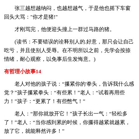
张三越想越纳闷，也越想越气，于是他也摇下车窗
回头大骂："你才是猪!"
才刚骂完，他便迎头撞上一群过马路的猪。
(读书：不要错误的诠释别人的.好意，那只会让自己
吃亏，并且使别人受辱。在不明所以之前，先学会按捺
情绪，耐心观察，以免事后生发悔意。)
有哲理小故事14
老人对他的孩子说：“攥紧你的'拳头，告诉我什么感
觉？”孩子攥紧拳头：“有些累！”老人：“试着再用些
力！”孩子：“更累了！有些憋气！”
老人：“那你就放开它！”孩子长出一气：“轻松多
了！”老人：“当你感到累的时候，你攥得越紧就越累，
放了它，就能释然许多！”