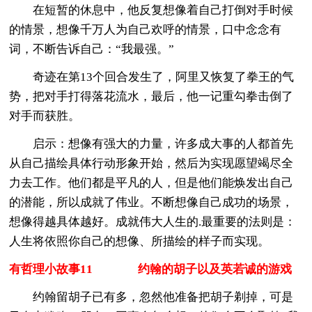
在短暂的休息中，他反复想像着自己打倒对手时候
的情景，想像千万人为自己欢呼的情景，口中念念有
词，不断告诉自己：“我最强。”
奇迹在第13个回合发生了，阿里又恢复了拳王的气
势，把对手打得落花流水，最后，他一记重勾拳击倒了
对手而获胜。
启示：想像有强大的力量，许多成大事的人都首先
从自己描绘具体行动形象开始，然后为实现愿望竭尽全
力去工作。他们都是平凡的人，但是他们能焕发出自己
的潜能，所以成就了伟业。不断想像自己成功的场景，
想像得越具体越好。成就伟大人生的.最重要的法则是：
人生将依照你自己的想像、所描绘的样子而实现。
有哲理小故事11
约翰的胡子以及英若诚的游戏
约翰留胡子已有多，忽然他准备把胡子剃掉，可是