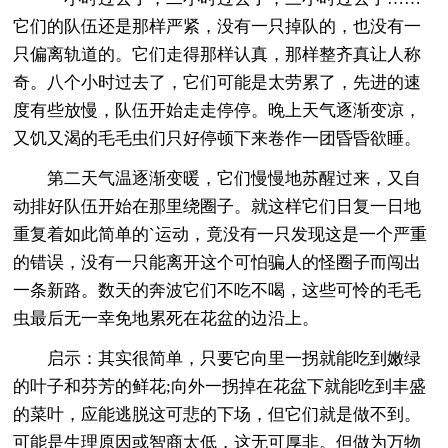
它们的队伍还是那样严紧，没有一只掉队的，也没有一
只偏离轨道的。它们走得那样认真，那样整齐真让人称
奇。八个小时过去了，它们可能是太劳累了，先进的速
度有些放慢，队伍开始走走停停。晚上天气逐渐变凉，
又饥又渴的毛毛虫们只好停顿下来卷作一团昏昏欲睡。
第二天气温逐渐变暖，它们慢慢地苏醒过来，又自
动排好队伍开始在那里绕圈子。就这样它们日复一日地
重复着如此简单的`运动，竟没有一只发现这是一个严重
的错误，没有一只能离开这个可怕骗人的怪圈子而闯出
一条新路。数天的奔波它们不吃不喝，这些可怜的毛毛
虫最后无一幸免地累死在花盆的边沿上。
启示：其实很简单，只要它向里一拐就能吃到嫩绿
的叶子和芬芳的鲜花;向外一拐掉在花盆下就能吃到丰盛
的菜叶，应能逃脱这可悲的下场，但它们就是做不到。
可能是生理原因或智商太低，这无可厚非。但做为万物