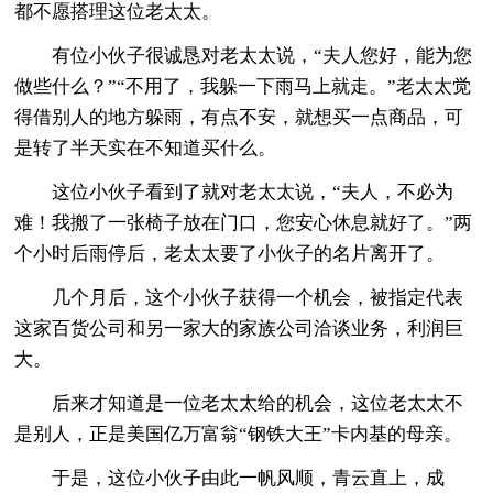
都不愿搭理这位老太太。
有位小伙子很诚恳对老太太说，“夫人您好，能为您
做些什么？”“不用了，我躲一下雨马上就走。”老太太觉
得借别人的地方躲雨，有点不安，就想买一点商品，可
是转了半天实在不知道买什么。
这位小伙子看到了就对老太太说，“夫人，不必为
难！我搬了一张椅子放在门口，您安心休息就好了。”两
个小时后雨停后，老太太要了小伙子的名片离开了。
几个月后，这个小伙子获得一个机会，被指定代表
这家百货公司和另一家大的家族公司洽谈业务，利润巨
大。
后来才知道是一位老太太给的机会，这位老太太不
是别人，正是美国亿万富翁“钢铁大王”卡内基的母亲。
于是，这位小伙子由此一帆风顺，青云直上，成