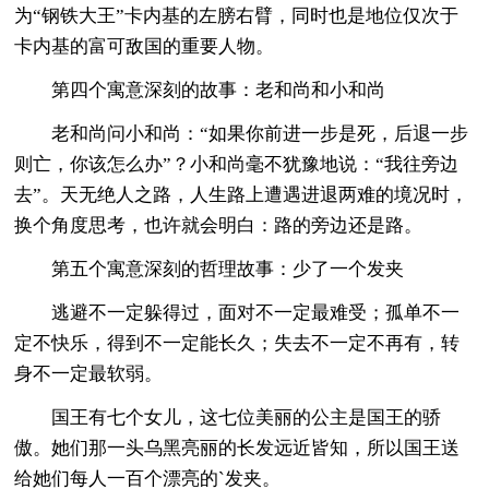
为“钢铁大王”卡内基的左膀右臂，同时也是地位仅次于
卡内基的富可敌国的重要人物。
第四个寓意深刻的故事：老和尚和小和尚
老和尚问小和尚：“如果你前进一步是死，后退一步
则亡，你该怎么办”？小和尚毫不犹豫地说：“我往旁边
去”。天无绝人之路，人生路上遭遇进退两难的境况时，
换个角度思考，也许就会明白：路的旁边还是路。
第五个寓意深刻的哲理故事：少了一个发夹
逃避不一定躲得过，面对不一定最难受；孤单不一
定不快乐，得到不一定能长久；失去不一定不再有，转
身不一定最软弱。
国王有七个女儿，这七位美丽的公主是国王的骄
傲。她们那一头乌黑亮丽的长发远近皆知，所以国王送
给她们每人一百个漂亮的`发夹。