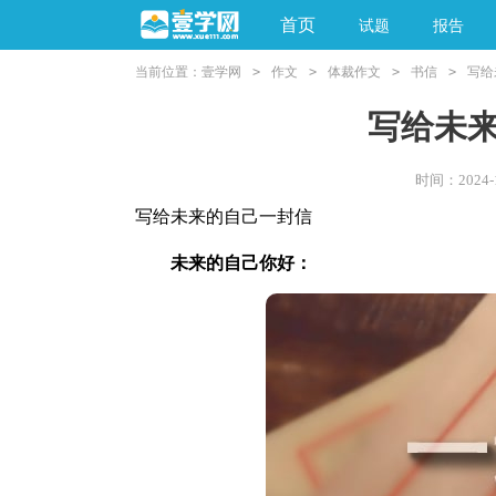
首页
试题
报告
当前位置：
壹学网
>
作文
>
体裁作文
>
书信
>
写给
阅读理解
亲子教育
写给未
时间：2024-11
写给未来的自己一封信
未来的自己你好：