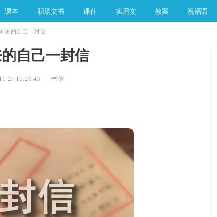
课本
职场文书
课件
实用文
教案
祝福语
未来的自己一封信
手工素材
来的自己一封信
-27 15:20:43
书信