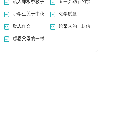
作文范文
名人郑板桥教子
500字
五一劳动节的黑
的故事
小学生关于中秋
板报
化学试题
节的作文200字
励志作文
给某人的一封信
感恩父母的一封
信