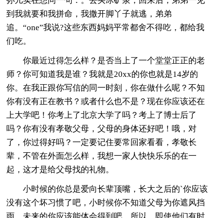
孙儿实在想问一句：。去买冰矿泉，回来后，弟弟一见
到我就要和我拼命，我撒开脚丫子就逃，弟弟
追。“one”我说?这些东西妈妈平常都舍不得吃，都给我
们吃。
你最近过得怎么样？是否当上了一个堂堂正正的老
师？你可知道我是谁？我就是20xx的你也就是14岁的
你。在我正跟你写信的同一时刻，你在做什么呢？不知
你有没有正在教书？或者什么也不是？现在你应该还在
上大学吧！你考上了北京大学了吗？考上了博士后了
吗？你有没有孝敬父母，父母的身体还好吧！哦，对
了，你过得好吗？一定要记住要常回家看看，孝敬长
辈，不管在外面怎么样，我想一家人快快乐乐的在一
起，这才是给父母找的礼物。
小时候的你总是爱向长辈顶嘴，长大之后的`你应该
没有这个坏习惯了吧，小时候你不知道父母为你遮风挡
雨，未来的你应该能体会得到吧。所以，即使他们有时