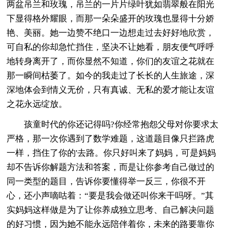
两盆吊兰和玫瑰，吊兰的一片片绿叶犹如翡翠般在阳光
下显得格外耀眼，而那一朵朵盛开的玫瑰也显得十分娇
艳、美丽。她一边赞不绝口一边想走过去好好地欣赏，
可自私的你却急忙挡住，坚决不让她看，朋友便气呼呼
地转身离开了，而你显然不知道，你们的友谊之花就在
那一瞬间枯萎了。如今的我走过了长长的人生旅途，深
深地体会到情义无价，只有真诚、无私的爱才能让友谊
之花永远绽放。
孩童时代的你还记得吗?你经常抱怨父母对你要求太
严格，那一次你遇到了数学难题，这道题目像只拦路虎
一样，挡住了你的'去路。你只好叫来了妈妈，可是妈妈
却不告诉你解题方法和答案，而是让你参考自己做过的
同一类型的题目，告诉你要懂得举一反三，你很不开
心，还小声嘀咕着：“要是我会做还叫你来干吗呀。”其
实妈妈这样做是为了让你养成独立思考、自己解决问题
的好习惯，因为她不能永远陪伴着你，未来的路要靠你