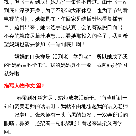
视，但《一站到底》她几乎一集也不错过。由于《一站
到底》深夜开播，为了不影响大家休息，也为了节约看
电视的时间，她都是在下午回家见缝插针地看复播节
目。题目出来，她比选手还认真，会的答案脱口而出，
不会的就绞尽脑汁地想……看她那投入的样子，我真希
望妈妈也能去参加《一站到底》啊！
妈妈的口头禅是“活到老，学到老”，所以她成了我
的“妈妈百科全书”。我的妈妈真不一般，我向妈妈学习
就好啦！
描写人物作文 篇2
“春蚕到死丝方尽，蜡炬成灰泪始干。”每当听到一
句句赞美老师的话语时，我就不由地想起我的语文老师
——张老师。张老师有一头乌黑的短发，一双会说话的
眼睛，鼻梁上还架着一副眼镜呢！看起来温柔又有学
问。