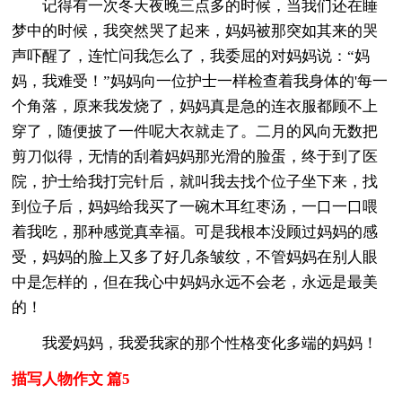
记得有一次冬天夜晚三点多的时候，当我们还在睡
梦中的时候，我突然哭了起来，妈妈被那突如其来的哭
声吓醒了，连忙问我怎么了，我委屈的对妈妈说：“妈
妈，我难受！”妈妈向一位护士一样检查着我身体的'每一
个角落，原来我发烧了，妈妈真是急的连衣服都顾不上
穿了，随便披了一件呢大衣就走了。二月的风向无数把
剪刀似得，无情的刮着妈妈那光滑的脸蛋，终于到了医
院，护士给我打完针后，就叫我去找个位子坐下来，找
到位子后，妈妈给我买了一碗木耳红枣汤，一口一口喂
着我吃，那种感觉真幸福。可是我根本没顾过妈妈的感
受，妈妈的脸上又多了好几条皱纹，不管妈妈在别人眼
中是怎样的，但在我心中妈妈永远不会老，永远是最美
的！
我爱妈妈，我爱我家的那个性格变化多端的妈妈！
描写人物作文 篇5