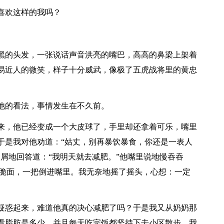
喜欢这样的我吗？
的头发，一张说话声音洪亮的嘴巴，高高的鼻梁上架着
易近人的微笑，样子十分威武，像极了五虎战将里的黄忠
的看法，事情发生在不久前。
，他已经变成一个大皮球了，手里却还拿着可乐，嘴里
于是我对他劝道：“姑丈，别再暴饮暴食，你还是一表人
屑地回答道：“我明天就去减肥。”他嘴里说地慢吞吞
干脆面，一把倒进嘴里。我无奈地摇了摇头，心想：一定
惑起来，难道他真的决心减肥了吗？于是我又从奶奶那
看脂肪是多少，并且每天吃完饭都坚持下去小区散步。我