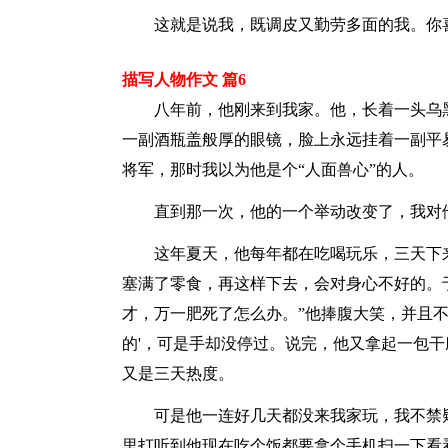
这就是说我，既调皮又勤劳多面的我。你
描写人物作文 篇6
八年前，他刚来到我家。他，长着一头乌黑
一副酒瓶盖般厚的眼镜，脸上永远挂着一副平
将军，那时我以为他是个“人面兽心”的人。
直到那一次，他的一个举动改变了，我对他
这年夏天，他每年都在吃喝玩乐，三天下来
塞满了零食，再这样下去，会对身心不好的。
才，万一肥死了怎么办。”他捧腹大笑，并且不
的'，可是手却没停过。说完，他又拿起一包
又是三天热度。
可是他一连好几天都没来我家玩，我不禁疑
里打听到他现在吃个饭都要拿个手机扫一下看