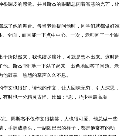
种很调皮的感觉。并且斯杰的眼睛总闪着智慧的光芒，让
成了他的舞台。每当老师提问他时，同学们就都做好准
具体、全面，而且能一下点中中心。一次，老师问了一个跟
个所以然来，我也绞尽脑汁，可就是想不出来。这时周
了他。斯杰“噌”地一下站了起来，出色地回答了问题。老
为他鼓掌，热烈的掌声久久不息。
作文也很好，读他的作文，让人回味无穷，引人深思，
，有时也十分精灵古怪。比如：“忍，乃少林最高境
完。周斯杰不仅作文很搞笑，人也很可爱。他总做一些
睛，手握成拳头，一副凶巴巴的样子，都是他常有的动