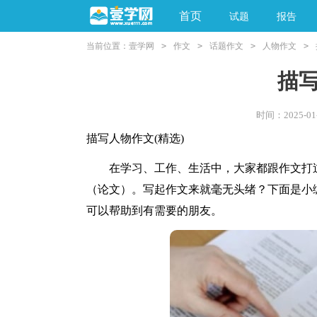
首页
试题
报告
当前位置：
壹学网
>
作文
>
话题作文
>
人物作文
>
阅读理解
亲子教育
描
时间：2025-01-
描写人物作文(精选)
在学习、工作、生活中，大家都跟作文打过
（论文）。写起作文来就毫无头绪？下面是小
可以帮助到有需要的朋友。