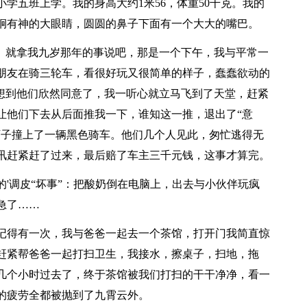
五班上学。我的身高大约1米56，体重50千克。我的
炯有神的大眼睛，圆圆的鼻子下面有一个大大的嘴巴。
。就拿我九岁那年的事说吧，那是一个下午，我与平常一
朋友在骑三轮车，看很好玩又很简单的样子，蠢蠢欲动的
没想到他们欣然同意了，我一听心就立马飞到了天堂，赶紧
让他们下去从后面推我一下，谁知这一推，退出了“意
下子撞上了一辆黑色骑车。他们几个人见此，匆忙逃得无
讯赶紧赶了过来，最后赔了车主三千元钱，这事才算完。
调皮“坏事”：把酸奶倒在电脑上，出去与小伙伴玩疯
急了……
得有一次，我与爸爸一起去一个茶馆，打开门我简直惊
赶紧帮爸爸一起打扫卫生，我接水，擦桌子，扫地，拖
几个小时过去了，终于茶馆被我们打扫的干干净净，看一
的疲劳全都被抛到了九霄云外。