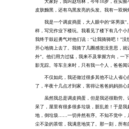
大家好，我叫赵培林，今年10岁，在实验小学
皮肤黝黑，还有乌黑发亮的头发。我有一双炯
我是一个调皮捣蛋，大人眼中的“坏男孩”
样，写完作业下楼玩。我看见了楼下有几个小
我终于鼓起勇气对他们说：“让我骑骑吧！”
开心地骑上去了。我骑了几圈感觉没意思，就
外”。他们用力过猛，我来不及掌握方向，一
影无踪。等车主来时，只有我一个人，爸爸闻
不仅如此，我还做过很多其他不让人省心的'
了，半夜十几点才到家，害得让爸爸妈妈担心
虽然我总是调皮捣蛋，但是我还很勤劳。记
呆了，屋里有很多很多垃圾，脏乱差！于是我
地，倒垃圾……一切井然有序。不知不觉中，
尘不染的茶馆，我满意地笑了。那一刻，所有