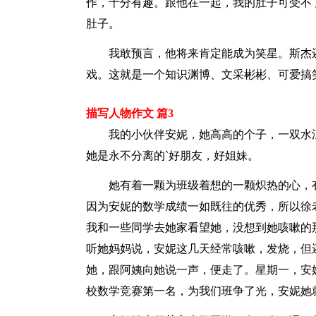
作，十分有趣。跟他在一起，我的肚子可受不
肚子。
我敢预言，他将来肯定能成为笑星。斯杰还
戏。这就是一个知识渊博、文采彬彬、可爱搞笑
描写人物作文 篇3
我的小伙伴安妮，她高高的个子，一双水汪
她是永不分离的`好朋友，好姐妹。
她有着一颗为班级着想的一颗炽热的心，有
因为安妮的数学成绩一如既往的优秀，所以徐
我和一些同学去她家看望她，没想到她咳嗽的
听她妈妈说，安妮这几天经常咳嗽，发烧，但
她，跟阿姨向她说一声，便走了。星期一，安
校数学竞赛第一名，为我们班争了光，安妮她