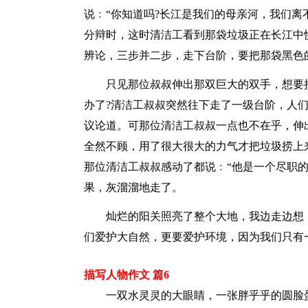
说﹕“你知道吗?长江是我们的母亲河，我们离
分辩时，这时清洁工看到那袋垃圾正在长江中
辨论，三步并二步，走下台阶，要把那袋黑色
只见那位叔叔伸出那双巨大的双手，想要把
办了?清洁工叔叔突然往下走了一级台阶，人
议论道。可那位清洁工叔叔一点也不在乎，伸
全然不顾，用了很大很大的力气才把垃圾捞上
那位清洁工叔叔感动了都说﹕“他是一个尽职
果，灰溜溜地走了。
灿烂的阳关照亮了整个大地，我边走边想﹕
们爱护大自然，更要爱护环境，因为我们只有
描写人物作文 篇6
一双水灵灵的大眼睛，一张胖乎乎的圆脸蛋