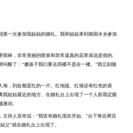
第一次参加我姑姑的婚礼。我和姑姑来到南国水乡参加
雨林，非常美丽的喷泉和异常逼真的花草虽说是假的.
醉叫醒了：“傻孩子我们要去四楼不是在一楼。”我立刻随
海，到处都是红的一片。红地毯、红墙还有红色的喜
离我姑姑最近的地方。在婚礼台上出现了一个人影我定眼
越激动。
主持人宣布说：“我宣布婚礼现在开始。”台下将近两百
姑父”就在婚礼台上出现了。