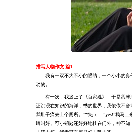
描写人物作文 篇1
我有一双不大不小的眼睛，一个小小的鼻子
动物。
有一次，我迷上了《百家姓》，于是我津津
还沉浸在知识的海洋，书的世界，我依依不舍
我肚子痛去上个厕所。”“快点！”“yes!”我马
暗叫好。可小钥匙还好好地挂在门外，神不知