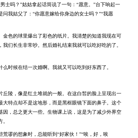
士吗？”姑姑拿起话筒说了一句：“愿意。”台下响起一
问我姑父了：“你愿意嫁给你身边的女士吗？”“我愿
。
金色的球里爆出了彩色的纸片。我清楚的知道我现在可
，我们长生非常吵。然后婚礼结束我就可以吃好吃的了。
么时候在结一次婚啊。我就又可以吃到好东西了。
丘陵，像是红土堆就的一般。在这白皙的脸上呈现出一
最大特点却不是这地形，而是黑框眼镜下面的鼻子。这个
基因，总之更大一些。生物课上说，这是为了减少外界空
方。
谬的想象时，总能听到“好家伙！”“唉，好，唉