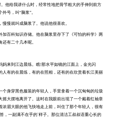
衬。他给我讲什么时，经常性地把骨节粗大的手伸到前方
外号，叫“脑浆”。
慢慢就叫成脑浆了。他说他很喜欢。
加百科知识存储。他在脑浆里存下了《可怕的科学》两
角还有二十几本呢。
妈来到江边晨练。瞧!那水平如镜的江面上，金光闪
的人有的在晨练，有的在照相，还有的在欣赏着长江美丽
个身穿黑色服装的年轻人，手里拿着一个沉甸甸的垃圾
大摇大摆地离开了。这时在我眼前出现了一个戴着红袖章
着浓眉大眼的他飞快地走上前，叫住了那个年轻人，很有
回答，一副满不在乎的`样子。那位清洁工叔叔语重心长的