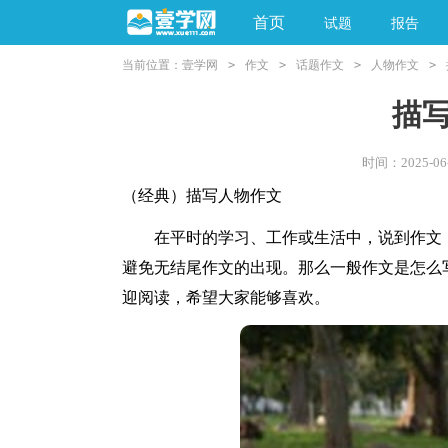
首页
试题
报告
当前位置：
壹学网
>
作文
>
话题作文
>
人物作文
>
阅读理解
亲子教育
描
时间：2025-06-
（经典）描写人物作文
在平时的学习、工作或生活中，说到作文，
避免无结尾作文的出现。那么一般作文是怎么
迎阅读，希望大家能够喜欢。