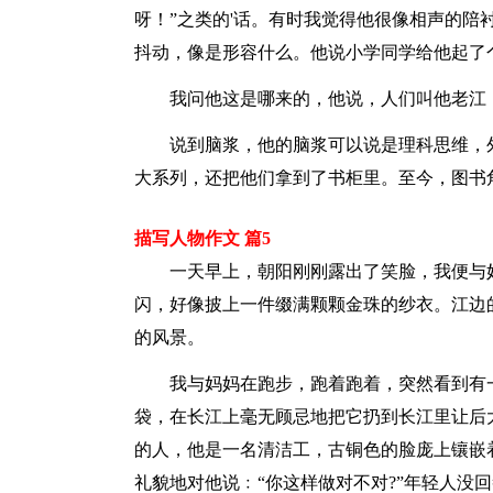
呀！”之类的'话。有时我觉得他很像相声的陪
抖动，像是形容什么。他说小学同学给他起了个
我问他这是哪来的，他说，人们叫他老江，
说到脑浆，他的脑浆可以说是理科思维，外
大系列，还把他们拿到了书柜里。至今，图书
描写人物作文 篇5
一天早上，朝阳刚刚露出了笑脸，我便与妈
闪，好像披上一件缀满颗颗金珠的纱衣。江边
的风景。
我与妈妈在跑步，跑着跑着，突然看到有一
袋，在长江上毫无顾忌地把它扔到长江里让后
的人，他是一名清洁工，古铜色的脸庞上镶嵌
礼貌地对他说﹕“你这样做对不对?”年轻人没