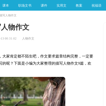
课本
职场文书
课件
实用文
教案
祝福语
描写人物作文
手工素材
写人物作文
13 00:31:02
人物作文
大家肯定都不陌生吧，作文要求篇章结构完整，一定要
写的呢？下面是小编为大家整理的描写人物作文9篇，欢