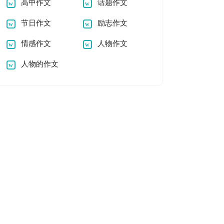
高中作文
话题作文
节日作文
励志作文
情感作文
人物作文
人物的作文