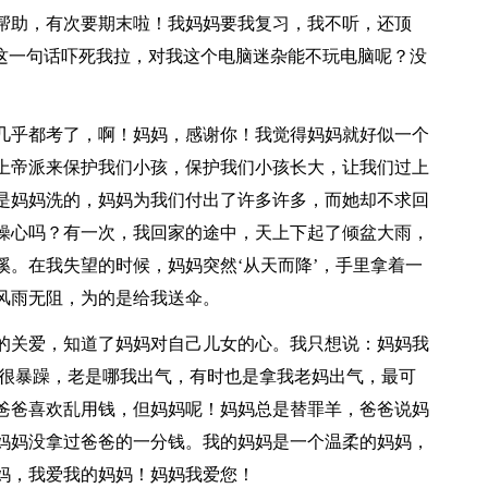
帮助，有次要期末啦！我妈妈要我复习，我不听，还顶
”这一句话吓死我拉，对我这个电脑迷杂能不玩电脑呢？没
乎都考了，啊！妈妈，感谢你！我觉得妈妈就好似一个
上帝派来保护我们小孩，保护我们小孩长大，让我们过上
是妈妈洗的，妈妈为我们付出了许多许多，而她却不求回
操心吗？有一次，我回家的途中，天上下起了倾盆大雨，
。在我失望的时候，妈妈突然‘从天而降’，手里拿着一
风雨无阻，为的是给我送伞。
关爱，知道了妈妈对自己儿女的心。我只想说：妈妈我
气很暴躁，老是哪我出气，有时也是拿我老妈出气，最可
爸爸喜欢乱用钱，但妈妈呢！妈妈总是替罪羊，爸爸说妈
妈妈没拿过爸爸的一分钱。我的妈妈是一个温柔的妈妈，
妈，我爱我的妈妈！妈妈我爱您！