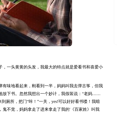
，一头黄黄的头发，我最大的特点就是爱看书和喜爱小
有味地看起来，刚看到一半，妈妈叫我去弹古筝，但我
地放下书。忽然我想出一个妙计，我假装说：“老妈……
上来到厕所，把门“咔！”一关，yes!可以好好看书喽！我暗
，鬼不觉，妈妈拿走了进来拿走了我的'《百家姓》叫我