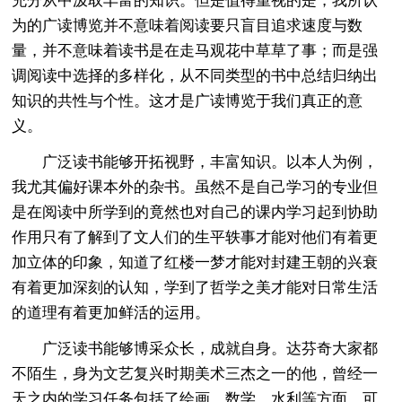
充分从中汲取丰富的知识。但是值得重视的是，我所认
为的广读博览并不意味着阅读要只盲目追求速度与数
量，并不意味着读书是在走马观花中草草了事；而是强
调阅读中选择的多样化，从不同类型的书中总结归纳出
知识的共性与个性。这才是广读博览于我们真正的意
义。
广泛读书能够开拓视野，丰富知识。以本人为例，
我尤其偏好课本外的杂书。虽然不是自己学习的专业但
是在阅读中所学到的竟然也对自己的课内学习起到协助
作用只有了解到了文人们的生平轶事才能对他们有着更
加立体的印象，知道了红楼一梦才能对封建王朝的兴衰
有着更加深刻的认知，学到了哲学之美才能对日常生活
的道理有着更加鲜活的运用。
广泛读书能够博采众长，成就自身。达芬奇大家都
不陌生，身为文艺复兴时期美术三杰之一的他，曾经一
天之内的学习任务包括了绘画、数学、水利等方面。可