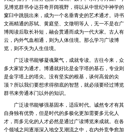
见博览群书令达芬奇开阔视野，得以从中世纪中神学的
窠臼中跳脱出来，成为一个名垂青史的艺术通才。诗书
文画精通的苏轼、黄庭坚、文徵明等人，无一不是在广
博阅读后取长补短，融会贯通而成为一代大家。古人有
云，内外气血相通，则为人体佳境。那么学习广读博
览，则不失为人生佳境。
广泛读书能够凝魂聚气，成就专读。古往今来，众
多大家皆为通才。博通就好比是金字塔的基石，专业则
是金字塔上的塔尖。没有坚实的根基，谈何高耸的尖
顶？所以我们要想求得彻底的智慧，就必须要经过博览
群书来旁通本门以外的知识。
广泛读书能够强基固本，适应时代。诚然专才有其
自身独有优势，但是时代的多极化更加需要多元化人
才，而多元化的人才必然是通过广读博览来成就。在各
个领域之间逐渐深入地交叉潮流之中，在内外竞争愈加