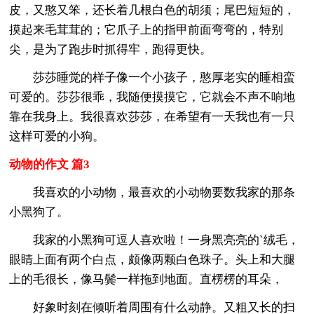
皮，又憨又笨，还长着几根白色的胡须；尾巴短短的，
摸起来毛茸茸的；它爪子上的指甲前面弯弯的，特别
尖，是为了跑步时抓得牢，跑得更快。
莎莎睡觉的样子像一个小孩子，憨厚老实的睡相蛮
可爱的。莎莎很乖，我随便摸摸它，它就会不声不响地
靠在我身上。我很喜欢莎莎，在希望有一天我也有一只
这样可爱的小狗。
动物的作文 篇3
我喜欢的小动物，最喜欢的小动物要数我家的那条
小黑狗了。
我家的小黑狗可逗人喜欢啦！一身黑亮亮的`绒毛，
眼睛上面有两个白点，颇像两颗白色珠子。头上和大腿
上的毛很长，像马鬓一样拖到地面。直楞楞的耳朵，
好象时刻在倾听着周围有什么动静。又粗又长的扫