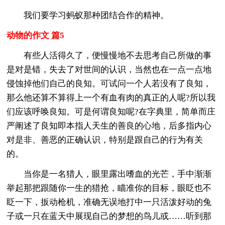
我们要学习蚂蚁那种团结合作的精神。
动物的作文 篇5
有些人活得久了，便慢慢地不去思考自己所做的事
是对是错，失去了对世间的认识，当然也在一点一点地
侵蚀掉他们自己的良知。可试问一个人若没有了良知，
那么他还算不算得上一个有血有肉的真正的人呢?所以我
们应该呼唤良知。可是何谓良知呢?在字典里，简单而庄
严阐述了良知即本指人天生的善良的心地，后多指内心
对是非、善恶的正确认识，特别是跟自己的行为有关
的。
当你是一名猎人，眼里露出嗜血的光芒，手中渐渐
举起那把跟随你一生的猎抢，瞄准你的目标，眼眨也不
眨一下，扳动枪机，准确无误地打中一只活泼好动的兔
子或一只在蓝天中展现自己的梦想的鸟儿或……听到那