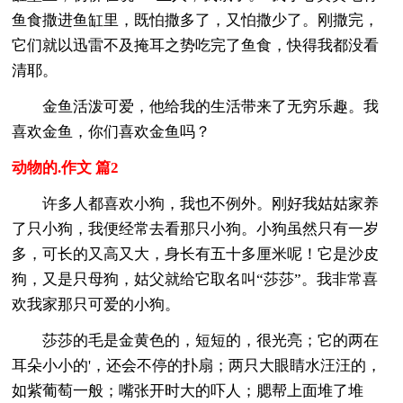
鱼食撒进鱼缸里，既怕撒多了，又怕撒少了。刚撒完，
它们就以迅雷不及掩耳之势吃完了鱼食，快得我都没看
清耶。
金鱼活泼可爱，他给我的生活带来了无穷乐趣。我
喜欢金鱼，你们喜欢金鱼吗？
动物的.作文 篇2
许多人都喜欢小狗，我也不例外。刚好我姑姑家养
了只小狗，我便经常去看那只小狗。小狗虽然只有一岁
多，可长的又高又大，身长有五十多厘米呢！它是沙皮
狗，又是只母狗，姑父就给它取名叫“莎莎”。我非常喜
欢我家那只可爱的小狗。
莎莎的毛是金黄色的，短短的，很光亮；它的两在
耳朵小小的'，还会不停的扑扇；两只大眼睛水汪汪的，
如紫葡萄一般；嘴张开时大的吓人；腮帮上面堆了堆