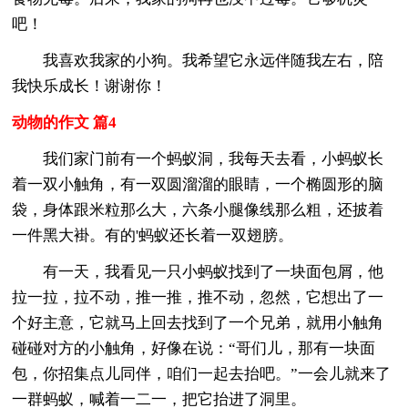
吧！
我喜欢我家的小狗。我希望它永远伴随我左右，陪
我快乐成长！谢谢你！
动物的作文 篇4
我们家门前有一个蚂蚁洞，我每天去看，小蚂蚁长
着一双小触角，有一双圆溜溜的眼睛，一个椭圆形的脑
袋，身体跟米粒那么大，六条小腿像线那么粗，还披着
一件黑大褂。有的'蚂蚁还长着一双翅膀。
有一天，我看见一只小蚂蚁找到了一块面包屑，他
拉一拉，拉不动，推一推，推不动，忽然，它想出了一
个好主意，它就马上回去找到了一个兄弟，就用小触角
碰碰对方的小触角，好像在说：“哥们儿，那有一块面
包，你招集点儿同伴，咱们一起去抬吧。”一会儿就来了
一群蚂蚁，喊着一二一，把它抬进了洞里。