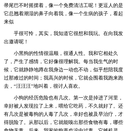
帚尾巴不时摇摆着，像一个免费清洁工呢！更逗人的是
它总翘着潮湿的鼻子向着我，像一个生病的孩子，看起
来似
乎很可怜，其实，我知道它很想和我玩。在向我发
出邀请呢！
小黑狗的性情很温顺，很通人性。我和它相处久
了，产生了感情，它好像很理解我。每当我生气的时
候，它就静静地蹲在我身边一动也不动，似乎想陪我度
过那难过的时间；我高兴的时候，它就会围着我跑来跑
去，“汪汪汪”地叫着，很讨人喜欢。
小狗的经历危险也有几次。第一次是掉进了河里，
幸好被人发现拉了上来，喂给它吃药，不久就好了。还
有几次是被毒狗的人毒了几次，幸好也被及早治疗，才
得脱险了。从那以后，它就能嗅出那些食物有毒，哪些
食物无毒。后来，我家的狗再也没中过毒。它够机灵