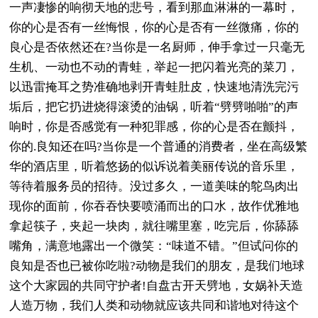
一声凄惨的响彻天地的悲号，看到那血淋淋的一幕时，
你的心是否有一丝悔恨，你的心是否有一丝微痛，你的
良心是否依然还在?当你是一名厨师，伸手拿过一只毫无
生机、一动也不动的青蛙，举起一把闪着光亮的菜刀，
以迅雷掩耳之势准确地剥开青蛙肚皮，快速地清洗完污
垢后，把它扔进烧得滚烫的油锅，听着“劈劈啪啪”的声
响时，你是否感觉有一种犯罪感，你的心是否在颤抖，
你的.良知还在吗?当你是一个普通的消费者，坐在高级繁
华的酒店里，听着悠扬的似诉说着美丽传说的音乐里，
等待着服务员的招待。没过多久，一道美味的鸵鸟肉出
现你的面前，你吞吞快要喷涌而出的口水，故作优雅地
拿起筷子，夹起一块肉，就往嘴里塞，吃完后，你舔舔
嘴角，满意地露出一个微笑：“味道不错。”但试问你的
良知是否也已被你吃啦?动物是我们的朋友，是我们地球
这个大家园的共同守护者!自盘古开天劈地，女娲补天造
人造万物，我们人类和动物就应该共同和谐地对待这个