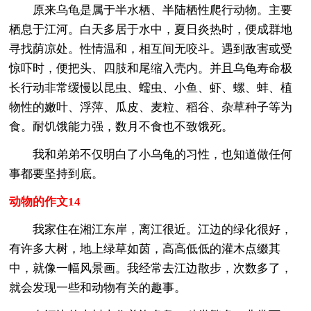
原来乌龟是属于半水栖、半陆栖性爬行动物。主要
栖息于江河。白天多居于水中，夏日炎热时，便成群地
寻找荫凉处。性情温和，相互间无咬斗。遇到敌害或受
惊吓时，便把头、四肢和尾缩入壳内。并且乌龟寿命极
长行动非常缓慢以昆虫、蠕虫、小鱼、虾、螺、蚌、植
物性的嫩叶、浮萍、瓜皮、麦粒、稻谷、杂草种子等为
食。耐饥饿能力强，数月不食也不致饿死。
我和弟弟不仅明白了小乌龟的习性，也知道做任何
事都要坚持到底。
动物的作文14
我家住在湘江东岸，离江很近。江边的绿化很好，
有许多大树，地上绿草如茵，高高低低的灌木点缀其
中，就像一幅风景画。我经常去江边散步，次数多了，
就会发现一些和动物有关的趣事。