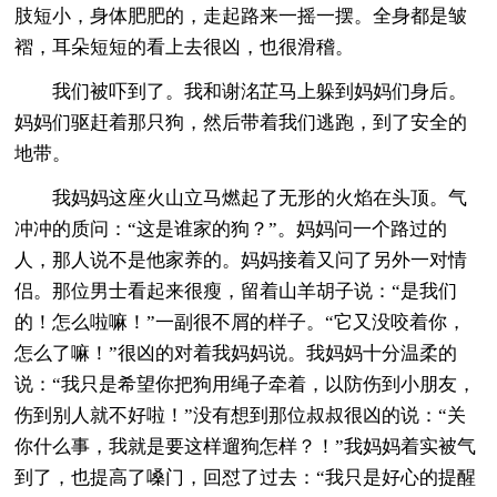
肢短小，身体肥肥的，走起路来一摇一摆。全身都是皱
褶，耳朵短短的看上去很凶，也很滑稽。
我们被吓到了。我和谢洺芷马上躲到妈妈们身后。
妈妈们驱赶着那只狗，然后带着我们逃跑，到了安全的
地带。
我妈妈这座火山立马燃起了无形的火焰在头顶。气
冲冲的质问：“这是谁家的狗？”。妈妈问一个路过的
人，那人说不是他家养的。妈妈接着又问了另外一对情
侣。那位男士看起来很瘦，留着山羊胡子说：“是我们
的！怎么啦嘛！”一副很不屑的样子。“它又没咬着你，
怎么了嘛！”很凶的对着我妈妈说。我妈妈十分温柔的
说：“我只是希望你把狗用绳子牵着，以防伤到小朋友，
伤到别人就不好啦！”没有想到那位叔叔很凶的说：“关
你什么事，我就是要这样遛狗怎样？！”我妈妈着实被气
到了，也提高了嗓门，回怼了过去：“我只是好心的提醒