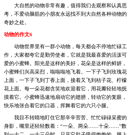
大自然的动物非常有趣，值得我们去观察和认真思
考，不爱动脑筋的小朋友永远找不到大自然各种动物的
奇妙之处。
动物的作文6
动物世界里有一群小动物，每天都会不停地忙碌工
作，大家都夸它是勤劳使者，它就是我最喜爱的活泼可
爱的小蜜蜂。阳光是这样的美好，花朵是这样的鲜妍，
小蜜蜂们兴高采烈，嗡嗡嗡地飞着。一下子飞到玫瑰花
上面，一下子飞到丁香上面，接着又飞到桔子花、柠檬
花上面。每一朵花都含笑地欢迎着它，用花瓣轻轻地抚
摸着它。小蜜蜂迅速地扇动它的翅膀，转动它的复眼，
快乐地张合着它的口器，挥舞着它的六只小腿。
我目不转睛地盯住它那辛辛苦苦、忙忙碌碌采蜜的
身影，嘴里还轻轻数着：“一朵、两朵……十朵……”数
到一十二、一十三朵时，只见它肚子吸得饱饱的，腿上