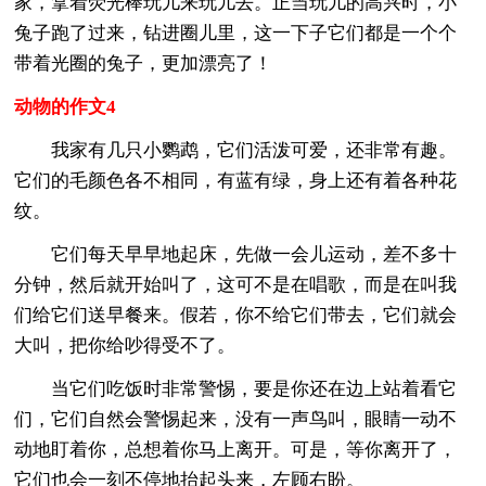
家，拿着荧光棒玩儿来玩儿去。正当玩儿的高兴时，小
兔子跑了过来，钻进圈儿里，这一下子它们都是一个个
带着光圈的兔子，更加漂亮了！
动物的作文4
我家有几只小鹦鹉，它们活泼可爱，还非常有趣。
它们的毛颜色各不相同，有蓝有绿，身上还有着各种花
纹。
它们每天早早地起床，先做一会儿运动，差不多十
分钟，然后就开始叫了，这可不是在唱歌，而是在叫我
们给它们送早餐来。假若，你不给它们带去，它们就会
大叫，把你给吵得受不了。
当它们吃饭时非常警惕，要是你还在边上站着看它
们，它们自然会警惕起来，没有一声鸟叫，眼睛一动不
动地盯着你，总想着你马上离开。可是，等你离开了，
它们也会一刻不停地抬起头来，左顾右盼。