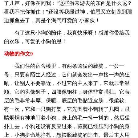
了几声，好像在问我：“这些游来游去的东西是什么呢？
看我不把你抓住！”还没等我缓过神，伯恩又立刻跑到那
边抓鱼去了，真是个淘气可爱的`小家伙！
有了这只小狗的陪伴，我真快乐呀！感谢你带给我
的欢乐，可爱的小狗伯恩！
动物的作文9
我们住的宿舍楼里，有两条凶猛的藏獒，一公一
母，只要有陌生人经过，它们就会发出一声接一声的狂
吼，让别人不要靠近，不过它的主人来了，它就非常温
顺。它的头像狮子，四肢像钢柱，身体非常强壮。它表
层的毛非常丰厚、保暖，底层的毛贴近皮肤，很柔软。
有一次，它和一只狗打架，它先围着小狗转了几圈，眼
睛炯炯有神地盯着小狗，身上的毛一抖一抖的，然后猛
扑上去，小狗还没有反应过来，藏獒已经压到小狗的身
上，小狗拼命地挣扎，想摆脱藏獒的追击。最后主人用