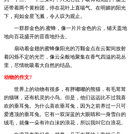
还带着两个黄粉团，停在花叶上直喘气。在明媚的阳光
下，宛如金星飞溅，令人叹为观止。
一群群金色的.蜜蜂，像一片片金色的云，铺天盖地
地向百花盛开的苜蓿地扑去。
扇动着金翅的蜜蜂像阳光的万颗金点在云絮间放射
着闪烁不定的光芒，像云朵般地聚集在香气四溢的花丛
里，尽情吮吸着大自然的结晶。
动物的作文7
世界上的动物有很多，有胖嘟嘟的熊猫，有毛茸茸
的猫咪，还有机灵的小鸟。但是，他们远远比不过我喜
欢的垂耳兔。为什么喜欢垂耳兔，因为之前养过一只可
爱透顶的垂耳兔。它有一双深蓝的大眼睛和一身雪白的
绒毛，就像一朵有许白沫的浪花，所以我叫它白浪花。