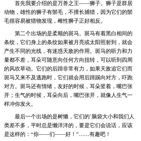
首先我要介绍的是万兽之王——狮子。狮子是群居
动物，雄性的狮子有鬃毛，不擅长捕猎，因为它们的鬃
毛很容易被猎物发现，雌性狮子正好相反。
第二个出场的是柔顺的斑马。斑马有着黑白相间的
条纹，它们身上的条纹如果被月亮或太阳照射到，就会
产生不同的光线，有迷惑天敌的作用。斑马的听力和力
量都不差，耳朵可随意向任何方向扭转，可以听到四周
的风吹草动。它们的后蹄非常有力，如果天敌追它们而
斑马又来不及逃跑时，它们就会用后蹄踢向对方，吓跑
对方。斑马还有情绪，友好的时候，耳朵竖着，嘴巴张
开；生气的时候，耳朵向后，嘴巴张开，就像人生气一
样冲你发火。
最后一个出场的是树懒，它们的`脑袋大小和我们人
类差不多，平时总是懒洋洋的，要是它们会说话，应该
是这样的：“你——们——好！”……有趣吧！