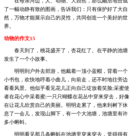
在母亲河边，人、动物、大自然，那么融洽地合成
了一幅动静有致的图画，告诉我们：只有保护好了大自
然，万物才能展示自己的灵性，共同创造一个美好的世
界。
动物的作文15
春天到了，桃花盛开了，杏花红了。在平静的池塘
发生了一个小故事。
明明到户外去郊游，他戴着一顶小蓝帽，背着一个
小书包，欢快地哼着小曲儿，向前走，还不时地往旁边
看看风景。他似乎看见花儿正向自己绽放着笑脸;采蜜使
者在花心中采着蜜;一只只蝴蝶在花丛中穿来穿去，好像
在让花儿欣赏自己的美丽。明明走累了，他来到树下休
息了一会儿，发现山脚下，有一个大池塘，池塘里有许
多小蝌蚪。
明明看见那几条蝌蚪在池塘里穿来穿去，觉得很有