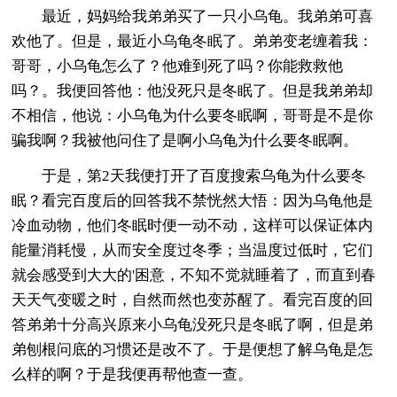
最近，妈妈给我弟弟买了一只小乌龟。我弟弟可喜
欢他了。但是，最近小乌龟冬眠了。弟弟变老缠着我：
哥哥，小乌龟怎么了？他难到死了吗？你能救救他
吗？。我便回答他：他没死只是冬眠了。但是我弟弟却
不相信，他说：小乌龟为什么要冬眠啊，哥哥是不是你
骗我啊？我被他问住了是啊小乌龟为什么要冬眠啊。
于是，第2天我便打开了百度搜索乌龟为什么要冬
眠？看完百度后的回答我不禁恍然大悟：因为乌龟他是
冷血动物，他们冬眠时便一动不动，这样可以保证体内
能量消耗慢，从而安全度过冬季；当温度过低时，它们
就会感受到大大的'困意，不知不觉就睡着了，而直到春
天天气变暖之时，自然而然也变苏醒了。看完百度的回
答弟弟十分高兴原来小乌龟没死只是冬眠了啊，但是弟
弟刨根问底的习惯还是改不了。于是便想了解乌龟是怎
么样的啊？于是我便再帮他查一查。