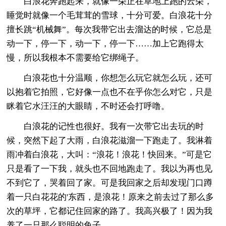
白浪花奔跑起来，就像一朵正在草地上跑的云朵，
睡觉时就像一个毛茸茸的雪球，十分可爱。白浪花十分
擅长跳“机械舞”。每次我带它出去溜达的时候，它总是
动一下，停一下，动一下，停一下……加上它跑得太
慢，所以我根本不需要给它绑绳子。
白浪花也十分温顺，你想怎么玩它就怎么玩，还可
以抱着它拍照，它好像一点也不在乎你怎么对它，只是
眯着它水汪汪的大眼睛，不时还会打呼噜。
白浪花的记性也很好。我有一次带它出去玩的时
候，突然下起了大雨，白浪花滋溜一下跑走了。我淋着
雨冲着白浪花，大叫：“浪花！浪花！快回来。”可是它
只是看了一下我，就头也不回地跑走了。我以为再也见
不到它了，哭着回了家。可是我回家之后却发现门口蹲
着一只白花花的'东西，是浪花！原来之前去过了那么多
次的草坪，它都记住回家的路了。我高兴极了！因为我
养了一只那么聪明的兔子。