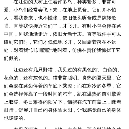
在江边的大树上住着许多鸟，种类繁多，非常可
爱。小鸟们经常会飞下来，在地上觅食。它们并不怕
人，看我走来，也不慌张，依旧低头啄食或是婉转歌
唱。直等我快接近它们了，才飞开。有时小鸟会停在路
中间，见我渐渐走近，依旧无动于衷。直等我伸手可以
碰到它们时，它们才低低地飞开，又回旋着落在不远
处，对着我“叽叽喳喳”地叫着，仿佛在责怪我惊扰了它
们似的。
江边还有几只野猫，我见过的有黑色的'、白色的、
花色的，还有灰色的。猫非常聪明。炎热的夏天里，它
们会躲在路边停着的车底下乘凉；而在寒冷的冬季，它
们会选择停靠了一段时间的汽车，趴在温热的前引擎盖
上取暖。冬日难得的阳光下，猫躺在汽车前盖上，眯着
眼睛，舒展开自己的身体晒太阳，让我感觉自己的身体
也暖暖的。