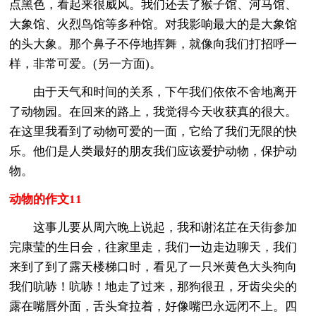
点黑色，看起来很威风。我们还去了猴子馆、河马馆、
大象馆、火烈鸟馆等多种馆。对我影响最大的是大象馆
的头大象。那个鼻子不停地挥舞，就像向我们打招呼一
样，非常可爱。(另一方面)。
由于天气和时间的关系，下午我们依依不舍地离开
了动物园。在回来的路上，我觉得今天收获真的很大。
在这里我看到了动物可爱的一面，它给了我们无限的快
乐。他们是人类最好的朋友我们应该爱护动物，保护动
物。
动物的作文11
这事儿要从周六晚上说起，我和谢洺芷在天街参加
完康莹的生日会，往家里走，我们一边走边聊天，我们
来到了到了露天楼梯口时，看见了一只米黄色大头狗向
我们吭哧！吭哧！地走了过来，那狗很丑，牙齿尖尖的
露在嘴唇外面，舌头耷拉着，好像嘴巴永远闭不上。四