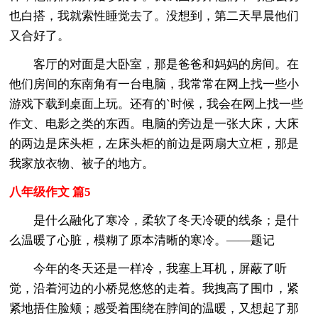
也白搭，我就索性睡觉去了。没想到，第二天早晨他们
又合好了。
客厅的对面是大卧室，那是爸爸和妈妈的房间。在
他们房间的东南角有一台电脑，我常常在网上找一些小
游戏下载到桌面上玩。还有的`时候，我会在网上找一些
作文、电影之类的东西。电脑的旁边是一张大床，大床
的两边是床头柜，左床头柜的前边是两扇大立柜，那是
我家放衣物、被子的地方。
八年级作文 篇5
是什么融化了寒冷，柔软了冬天冷硬的线条；是什
么温暖了心脏，模糊了原本清晰的寒冷。——题记
今年的冬天还是一样冷，我塞上耳机，屏蔽了听
觉，沿着河边的小桥晃悠悠的走着。我拽高了围巾，紧
紧地捂住脸颊；感受着围绕在脖间的温暖，又想起了那