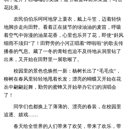
花比美。
农民伯伯乐呵呵地穿上蓑衣，戴上斗笠，迈着轻快
地脚步走向田野。看着正在拔节的绿油油的麦苗，呼吸
着空气中弥漫的油菜花香，心里也乐开了花，即使“斜风
细雨不须归”了！田野旁的小河正唱着“哗啦啦”的歌去传
播春的气息。藏了一冬的青蛙也迫不及待地从洞里钻了
出来，又开始在田野里一展歌喉了。
校园里的景色也焕然一新：杨树长出了“毛毛虫”，
柳树在春风里轻轻地甩着长发；漂亮的蝴蝶又开始在花
丛中翩翩起舞，勤劳的蜜蜂又开始举办它们的演唱会
了！
同学们也都换上了薄薄的、漂亮的春装，在校园里
追逐、嬉戏……
春天给全世界的人们带来了欢笑，带来了欢乐，带