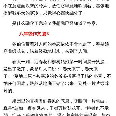
不在意迎面吹来的冷风，放任它肆意地吹刮着，嚣张地
提醒我冬天的寒冷，只觉得心都快融化了。
是什么融化了寒冷？我想我已经知道了答案。
八年级作文 篇6
冬伯伯带着对人间的眷恋依依不舍地走了，春姑娘
穿着绿花衣，踏着轻盈地脚步，来到了人间。
春天一到，迎春花和柳树姑娘第一时间展开笑脸，
发出了嫩芽，象是对人们说：“春天来了，春天来
了！”草地上原本被寒冷的冬爷爷折磨得干枯的小草，不
怕任何困难，毅然从地底下钻了出来，到处一片片绿茸
茸的。
果园里的杏树嗅到春风的气息，眨眼间一片雪白，
真是“忽如一夜春风来，千树万树梨花开。”桃树也不示
弱，绽开了粉嘟嘟的.笑脸，逗引着蜜蜂前来采蜜，与杏