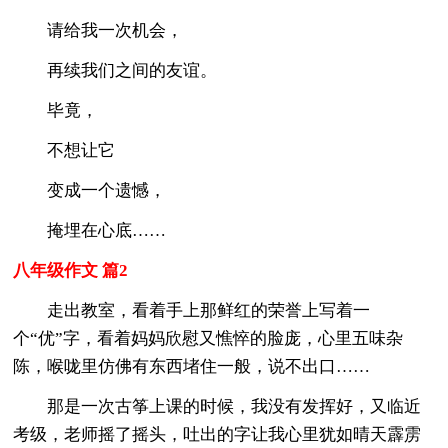
请给我一次机会，
再续我们之间的友谊。
毕竟，
不想让它
变成一个遗憾，
掩埋在心底……
八年级作文 篇2
走出教室，看着手上那鲜红的荣誉上写着一
个“优”字，看着妈妈欣慰又憔悴的脸庞，心里五味杂
陈，喉咙里仿佛有东西堵住一般，说不出口……
那是一次古筝上课的时候，我没有发挥好，又临近
考级，老师摇了摇头，吐出的字让我心里犹如晴天霹雳