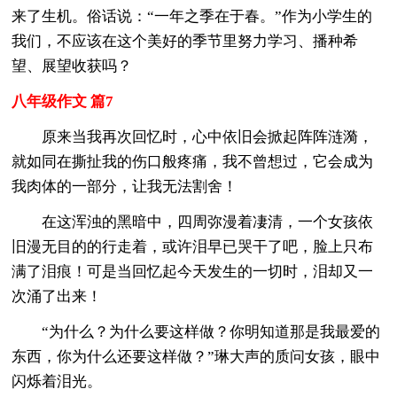
来了生机。俗话说：“一年之季在于春。”作为小学生的
我们，不应该在这个美好的季节里努力学习、播种希
望、展望收获吗？
八年级作文 篇7
原来当我再次回忆时，心中依旧会掀起阵阵涟漪，
就如同在撕扯我的伤口般疼痛，我不曾想过，它会成为
我肉体的一部分，让我无法割舍！
在这浑浊的黑暗中，四周弥漫着凄清，一个女孩依
旧漫无目的的行走着，或许泪早已哭干了吧，脸上只布
满了泪痕！可是当回忆起今天发生的一切时，泪却又一
次涌了出来！
“为什么？为什么要这样做？你明知道那是我最爱的
东西，你为什么还要这样做？”琳大声的质问女孩，眼中
闪烁着泪光。