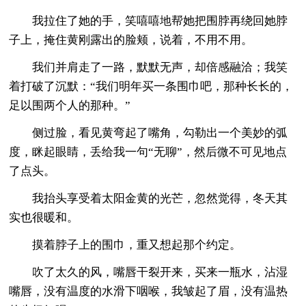
我拉住了她的手，笑嘻嘻地帮她把围脖再绕回她脖
子上，掩住黄刚露出的脸颊，说着，不用不用。
我们并肩走了一路，默默无声，却倍感融洽；我笑
着打破了沉默：“我们明年买一条围巾吧，那种长长的，
足以围两个人的那种。”
侧过脸，看见黄弯起了嘴角，勾勒出一个美妙的弧
度，眯起眼睛，丢给我一句“无聊”，然后微不可见地点
了点头。
我抬头享受着太阳金黄的光芒，忽然觉得，冬天其
实也很暖和。
摸着脖子上的围巾，重又想起那个约定。
吹了太久的风，嘴唇干裂开来，买来一瓶水，沾湿
嘴唇，没有温度的水滑下咽喉，我皱起了眉，没有温热