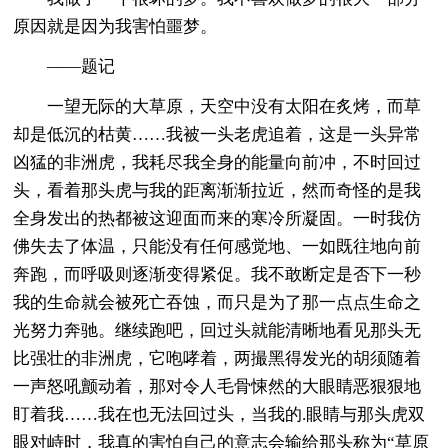
原因就是因为我害怕噩梦。
——题记
一望无际的大草原，天空中没有太阳在炙烤，而草
却是低沉的枯黄……我被一头老虎追着，这是一头异常
凶猛的非洲虎，我耗尽我全身的能量向前冲，不时回过
头，看着那头虎与我的距离渐渐拉近，然而奇怪的是我
全身发出的热都被这迎面而来的寒冷所凝固。一时我仿
佛失去了体温，只能没有任何感觉地、一如既往地向前
奔跑，而呼吸则逐渐变得紧促。我不敢断定是否下一秒
我的生命就会被死亡吞蚀，而只是为了那一点点生命之
光努力奔驰。继续跑吧，回过头就能清晰地看见那头无
比强壮的非洲虎，它咆哮着，两撮黑得发光的胡须随着
一声怒吼颤动着，那对令人毛骨悚然的大眼睛恶狠狠地
盯着我……我在也无法回过头，当我的.眼睛与那头虎双
眼对峙时，我真的害怕自己的意志会输给那头称为“草原