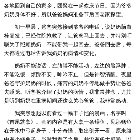
各地回到自己的家乡，团聚在一起欢庆节日。因为爷爷
奶奶身体不好，所以爸爸妈妈准备节后回老家探望。
初一早晨，爸爸突然接到爷爷的电话，说奶奶脑血
栓复发，已经住院抢救了，让爸爸马上回去，并特别叮
嘱为了照顾奶奶，不能带我一起回去。爸爸回去后，每
天都通过电话告诉我奶奶的病情和变化。
奶奶不能说话，左胳膊不能活动，左边的脸浮肿，
不能吃饭，烦躁不安，呻吟不止，但是神智清醒。夜里
爸爸守护奶奶的时候，痛苦的奶奶不停地做手势让爸爸
去睡觉。听爸爸介绍了奶奶的病情，我非常挂念，尤其
是听到奶奶在重病期间还这么关心爸爸，我非常感动。
我突然想起以前看过一幅丰子恺的漫画，名字叫
《首尾就烹》。画的内容是有人烹一条鳝鱼，见那鳝鱼
在开水中弓起身子，十分奇怪，取出剖开一看，原来腹
中有小鳝鱼子。当时我看了之后，并没有多大感受，以