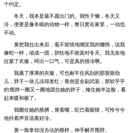
个约定。
冬天，我本是最不愿出门的。我性子懒，冬天又
冷，便更是像冬眠的动物一样，整日窝在家里，一动也
不动。
黄把我拉出来后，毫不留情地嘲笑我的懒惰，说我
像蛇一样，缩成一团，胆怯地不敢面对冬天。我无奈地
拉紧了衣服，呵出一口气，可是真的很冷啊。
我裹了厚厚的衣服，可也耐不住风刮的那股狠劲
儿，脖子一块儿冻得发红；黄倒是全副武装，那软乎乎
的'围脖一圈又一圈地团住她的脖子，掩住她半边脸，看
起来暖和极了。
我圈住她的胳膊，瘪着嘴，眨巴着眼睛，可怜兮兮
地抖着声音说着好冷。
黄一脸拿你没办法的模样，伸手解开围脖。