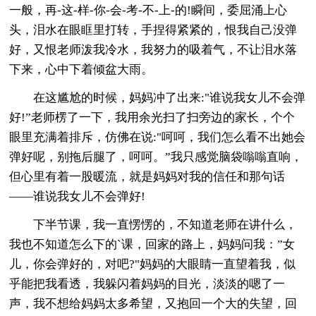
一般，再-这-样-你-会-考-不-上-的!瞬间，委屈涌上心
头，泪水在眼眶里打转，手捏得紧紧的，恨我自己没弹
好，又恨老师泼我冷水，我努力的吸着气，不让泪水落
下来，心中下着倾盆大雨。
在这尴尬的时候，妈妈冲了出来:"谁说我女儿不会弹
好!”老师楞了一下，我用余光扫了扫旁边的家长，个个
眼里充满着排斥，仿佛在说:"呵呵，我们怎么看不出她会
弹好呢，别拖后腿了，呵呵。”我只感觉脑袋嗡嗡直响，
但心里有着一股暖流，就是妈妈对我的信任和那句话
——谁说我女儿不会弹好!
下半节课，我一直愣愣的，不知道老师在讲什么，
我也不知道怎么下的`课，回家的路上，妈妈问我：”女
儿，你会弹好的，对吧?"妈妈的大眼睛一直望着我，似
乎能把我看透，我躲闪着妈妈的目光，淡淡的嗯了一
声，我不想给妈妈太多希望，又抱回一个大的失望，回