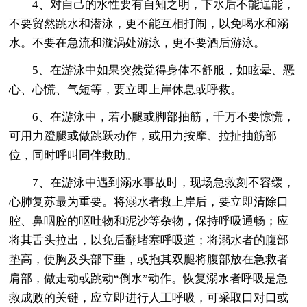
4、对自己的水性要有自知之明，下水后不能逞能，
不要贸然跳水和潜泳，更不能互相打闹，以免喝水和溺
水。不要在急流和漩涡处游泳，更不要酒后游泳。
5、在游泳中如果突然觉得身体不舒服，如眩晕、恶
心、心慌、气短等，要立即上岸休息或呼救。
6、在游泳中，若小腿或脚部抽筋，千万不要惊慌，
可用力蹬腿或做跳跃动作，或用力按摩、拉扯抽筋部
位，同时呼叫同伴救助。
7、在游泳中遇到溺水事故时，现场急救刻不容缓，
心肺复苏最为重要。将溺水者救上岸后，要立即清除口
腔、鼻咽腔的呕吐物和泥沙等杂物，保持呼吸通畅；应
将其舌头拉出，以免后翻堵塞呼吸道；将溺水者的腹部
垫高，使胸及头部下垂，或抱其双腿将腹部放在急救者
肩部，做走动或跳动“倒水”动作。恢复溺水者呼吸是急
救成败的关键，应立即进行人工呼吸，可采取口对口或