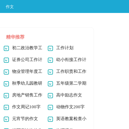
作文
精华推荐
初二政治教学工
工作计划
作计划
证券公司工作计
幼小衔接工作计
划
物业管理年度工
划
工作职责和工作
作计划
秋季幼儿园教研
计划
五年级第二学期
工作计划
房地产销售工作
班主任工作计划
高中励志作文
计划
作文周记100字
动物作文200字
元宵节的作文
范文
英语教案检查小