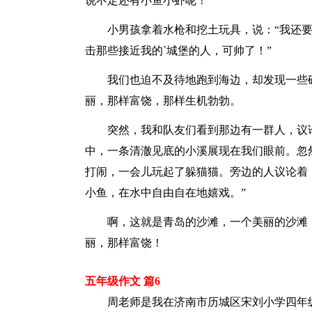
说不定还有小鱼小虾呢！”
小男孩拿着水枪和挖土玩具，说：“我还要
击那些接近我的`城堡的人，可帅了！”
我们也迫不及待地跑到海边，却发现一些礁
丽，那样富饶，那样生机勃勃。
突然，我和队友们看到那边有一群人，议论
中，一条清澈见底的小溪展现在我们眼前。忽
打闹，一会儿玩起了躲猫猫。旁边的人议论着
小鱼，在水中自由自在地嬉戏。”
啊，这就是青岛的沙滩，一个美丽的沙滩，
丽，那样富饶！
五年级作文 篇6
周老师是我在济南市历城区宋刘小学四年级