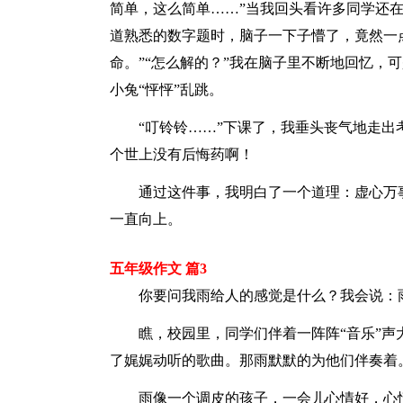
简单，这么简单……”当我回头看许多同学还
道熟悉的数字题时，脑子一下子懵了，竟然一
命。”“怎么解的？”我在脑子里不断地回忆，
小兔“怦怦”乱跳。
“叮铃铃……”下课了，我垂头丧气地走出
个世上没有后悔药啊！
通过这件事，我明白了一个道理：虚心万事
一直向上。
五年级作文 篇3
你要问我雨给人的感觉是什么？我会说：雨
瞧，校园里，同学们伴着一阵阵“音乐”声
了娓娓动听的歌曲。那雨默默的为他们伴奏着
雨像一个调皮的孩子，一会儿心情好，心情