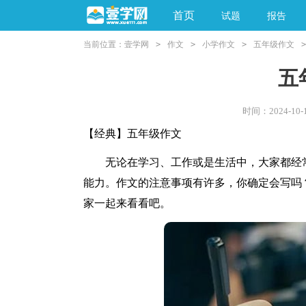
首页
试题
报告
当前位置：
壹学网
>
作文
>
小学作文
>
五年级作文
>
阅读理解
亲子教育
五
时间：2024-10-1
【经典】五年级作文
无论在学习、工作或是生活中，大家都经常
能力。作文的注意事项有许多，你确定会写吗
家一起来看看吧。