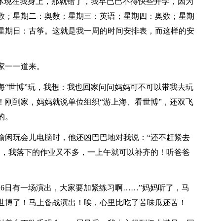
体现在我身上，那就错了，我早已巴不得快些开学，因为
数；星期二：奥数；星期三：英语；星期四：奥数；星期
星期日：古筝。这就是我一周的时间安排表，而这样的安
家一一道来。
“世博”玩，我想：我也回家问问妈妈可不可以带我去玩
！刚到家，妈妈就说单位组织“游上海、看世博”，还双飞
的。
闲玩会儿电脑时，他还凶巴巴地对我说：“还不赶紧去
了，我落下的作业又不多，一上午就可以补齐的！听爸爸
6日有一场演出，大家要加紧练习啊……”妈妈听了，马
世博了！马上备战演出！唉，心里比吃了苦味瓜还苦！