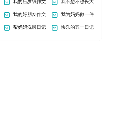
记作文
我的压岁钱作文
员作文
我不想不想长大
800字
我的好朋友作文
读后感
我为妈妈做一件
二年级
帮妈妈洗脚日记
事作文
快乐的五一日记