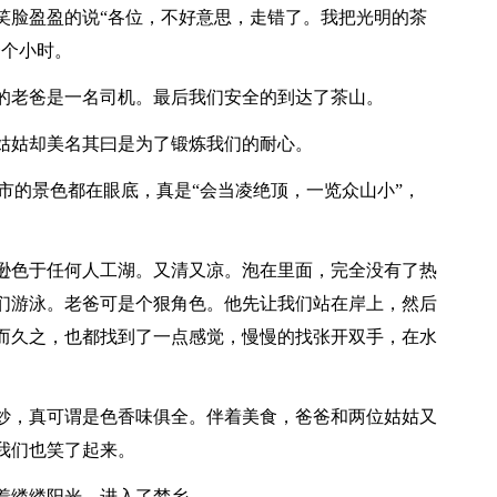
笑脸盈盈的说“各位，不好意思，走错了。我把光明的茶
一个小时。
老爸是一名司机。最后我们安全的到达了茶山。
姑却美名其曰是为了锻炼我们的耐心。
的景色都在眼底，真是“会当凌绝顶，一览众山小”，
色于任何人工湖。又清又凉。泡在里面，完全没有了热
们游泳。老爸可是个狠角色。他先让我们站在岸上，然后
而久之，也都找到了一点感觉，慢慢的找张开双手，在水
，真可谓是色香味俱全。伴着美食，爸爸和两位姑姑又
我们也笑了起来。
缕缕阳光，进入了梦乡……