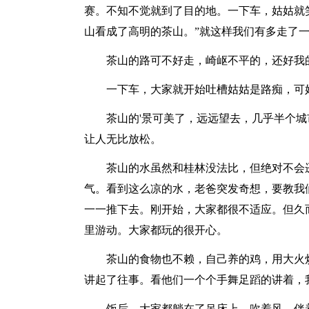
赛。不知不觉就到了目的地。一下车，姑姑就
山看成了高明的茶山。”就这样我们有多走了
茶山的路可不好走，崎岖不平的，还好我的
一下车，大家就开始吐槽姑姑是路痴，可姑
茶山的'景可美了，远远望去，几乎半个城市
让人无比放松。
茶山的水虽然和桂林没法比，但绝对不会逊
气。看到这么凉的水，老爸突发奇想，要教我
一一推下去。刚开始，大家都很不适应。但久
里游动。大家都玩的很开心。
茶山的食物也不赖，自己养的鸡，用大火炒
讲起了往事。看他们一个个手舞足蹈的讲着，
饭后，大家都躺在了吊床上，吹着风，伴着