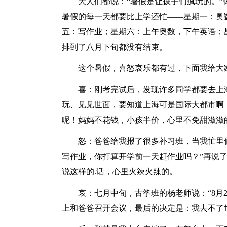
大人们都说：“暑假是让孩子们疯玩的。”
暑假的每一天都要比上学还忙——星期一：奥
五：写作业；星期六：上午奥数，下午英语；
排到了八月下旬都没有结束。
这个暑假，喜怒哀乐都有过，下面我给大
喜：刚考完试后，发现许多同学都要去上海
玩、见见世面，要知道上海可是国际大都市啊
呢！妈妈不花钱，小孩半价，心里不免甜滋滋
怒：爸爸给我报了很多补习班，当我忙里偷
写作业，你打算开学前一天赶作业吗？”再说
说这样的.话，心里火辣火辣的。
哀：七月中旬，古筝班的杨老师说：“8月2
上和爸爸召开会议，最后的决定是：我去不了