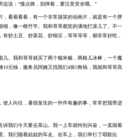
旁边说：“慢点骑，别摔着，要注意安全哦。”
，看着看着，有一个非常搞笑的动画片，就是有一个胖
很细，像一根竹竿。我和哥哥都笑的满地打滚儿了。不一
，有炒土豆、炒菜花、炒细豆，等等等等，都非常好吃，
儿。我和哥哥就买了两个糯米糍，两根儿冰棒，一个魔
姨10元钱，服务员阿姨又找我们4块5角钱，我就和哥哥高
使人向往，暑假发生的一件件有趣的事，常常把我带进
诉我们今天要去茶山。我一上车就特别兴奋，一直闹着
景。我们随着姑姑的车走。在车上，我们举行了唱歌比