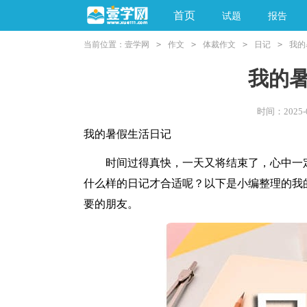
首页
试题
报告
当前位置：
壹学网
>
作文
>
体裁作文
>
日记
>
我的
阅读理解
亲子教育
我的
时间：2025-09
我的暑假生活日记
时间过得真快，一天又将结束了，心中一定
什么样的日记才合适呢？以下是小编整理的我
要的朋友。