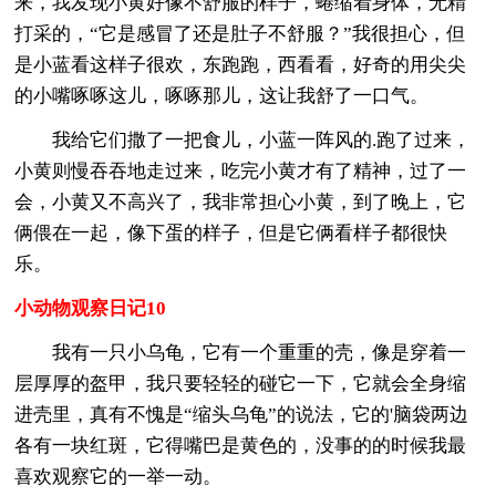
来，我发现小黄好像不舒服的样子，蜷缩着身体，无精
打采的，“它是感冒了还是肚子不舒服？”我很担心，但
是小蓝看这样子很欢，东跑跑，西看看，好奇的用尖尖
的小嘴啄啄这儿，啄啄那儿，这让我舒了一口气。
我给它们撒了一把食儿，小蓝一阵风的.跑了过来，
小黄则慢吞吞地走过来，吃完小黄才有了精神，过了一
会，小黄又不高兴了，我非常担心小黄，到了晚上，它
俩偎在一起，像下蛋的样子，但是它俩看样子都很快
乐。
小动物观察日记10
我有一只小乌龟，它有一个重重的壳，像是穿着一
层厚厚的盔甲，我只要轻轻的碰它一下，它就会全身缩
进壳里，真有不愧是“缩头乌龟”的说法，它的'脑袋两边
各有一块红斑，它得嘴巴是黄色的，没事的的时候我最
喜欢观察它的一举一动。