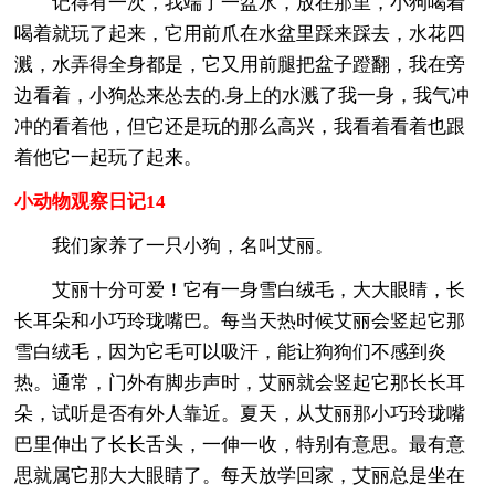
记得有一次，我端了一盆水，放在那里，小狗喝着
喝着就玩了起来，它用前爪在水盆里踩来踩去，水花四
溅，水弄得全身都是，它又用前腿把盆子蹬翻，我在旁
边看着，小狗怂来怂去的.身上的水溅了我一身，我气冲
冲的看着他，但它还是玩的那么高兴，我看着看着也跟
着他它一起玩了起来。
小动物观察日记14
我们家养了一只小狗，名叫艾丽。
艾丽十分可爱！它有一身雪白绒毛，大大眼睛，长
长耳朵和小巧玲珑嘴巴。每当天热时候艾丽会竖起它那
雪白绒毛，因为它毛可以吸汗，能让狗狗们不感到炎
热。通常，门外有脚步声时，艾丽就会竖起它那长长耳
朵，试听是否有外人靠近。夏天，从艾丽那小巧玲珑嘴
巴里伸出了长长舌头，一伸一收，特别有意思。最有意
思就属它那大大眼睛了。每天放学回家，艾丽总是坐在