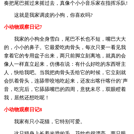
奏把尾巴摇过来摇过去，真像个小小音乐家在指挥乐队!
这就是我家调皮的小狗，你喜欢吗?
小动物观察日记7
我家的小狗全身雪白，尾巴不长也不短，嘴巴大大
的，小小的鼻子。它最爱吃肉骨头，每次只要一看见我
拿着它的专用盆子出来，两只前脚立刻离地，就真的会
像人一样直立起来，仿佛在说：有什么好吃的东西呀主
人，快给我吧。当我把肉骨头丢给它的时候，它立刻就
会扒着骨头，连舔带咬地吃起来，还发出喀什喀什的`声
音，吃完后，它舔舔嘴巴的四周，意犹未尽，双眼瞪着
我，居然还想吃呢！
小动物观察日记8
我家有只小花猫，它特别可爱。
这只猫身上长着光滑的毛，花纹也很漂亮，两只眼