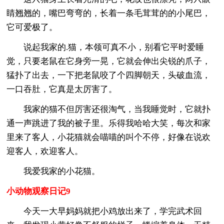
睛翘翘的，嘴巴弯弯的，长着一条毛茸茸的的小尾巴，
它可爱极了。
说起我家的.猫，本领可真不小，别看它平时爱睡
觉，只要老鼠在它身旁一晃，它就会伸出尖锐的爪子，
猛扑了出去，一下把老鼠咬了个四脚朝天，头破血流，
一口吞肚，它真是太厉害了。
我家的猫不但厉害还很淘气，当我睡觉时，它就扑
通一声跳进了我的被子里。乐得我哈哈大笑，每次和家
里来了客人，小花猫就会喵喵的叫个不停，好像在说欢
迎客人，欢迎客人。
我爱我家的小花猫。
小动物观察日记9
今天一大早妈妈就把小鸡放出来了，学完武术回