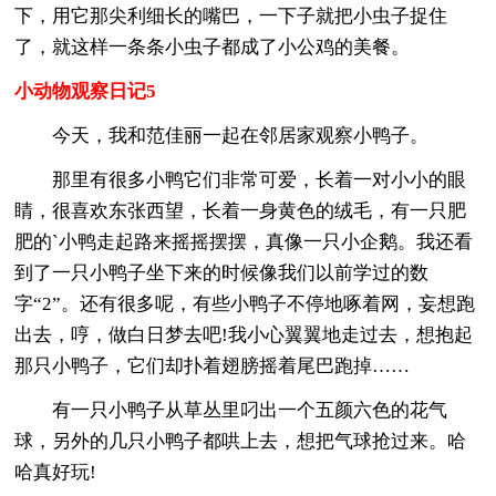
下，用它那尖利细长的嘴巴，一下子就把小虫子捉住
了，就这样一条条小虫子都成了小公鸡的美餐。
小动物观察日记5
今天，我和范佳丽一起在邻居家观察小鸭子。
那里有很多小鸭它们非常可爱，长着一对小小的眼
睛，很喜欢东张西望，长着一身黄色的绒毛，有一只肥
肥的`小鸭走起路来摇摇摆摆，真像一只小企鹅。我还看
到了一只小鸭子坐下来的时候像我们以前学过的数
字“2”。还有很多呢，有些小鸭子不停地啄着网，妄想跑
出去，哼，做白日梦去吧!我小心翼翼地走过去，想抱起
那只小鸭子，它们却扑着翅膀摇着尾巴跑掉……
有一只小鸭子从草丛里叼出一个五颜六色的花气
球，另外的几只小鸭子都哄上去，想把气球抢过来。哈
哈真好玩!