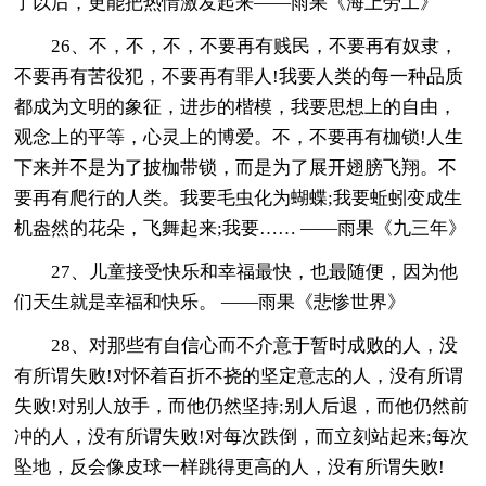
了以后，更能把热情激发起来——雨果《海上劳工》
26、不，不，不，不要再有贱民，不要再有奴隶，
不要再有苦役犯，不要再有罪人!我要人类的每一种品质
都成为文明的象征，进步的楷模，我要思想上的自由，
观念上的平等，心灵上的博爱。不，不要再有枷锁!人生
下来并不是为了披枷带锁，而是为了展开翅膀飞翔。不
要再有爬行的人类。我要毛虫化为蝴蝶;我要蚯蚓变成生
机盎然的花朵，飞舞起来;我要…… ——雨果《九三年》
27、儿童接受快乐和幸福最快，也最随便，因为他
们天生就是幸福和快乐。 ——雨果《悲惨世界》
28、对那些有自信心而不介意于暂时成败的人，没
有所谓失败!对怀着百折不挠的坚定意志的人，没有所谓
失败!对别人放手，而他仍然坚持;别人后退，而他仍然前
冲的人，没有所谓失败!对每次跌倒，而立刻站起来;每次
坠地，反会像皮球一样跳得更高的人，没有所谓失败!