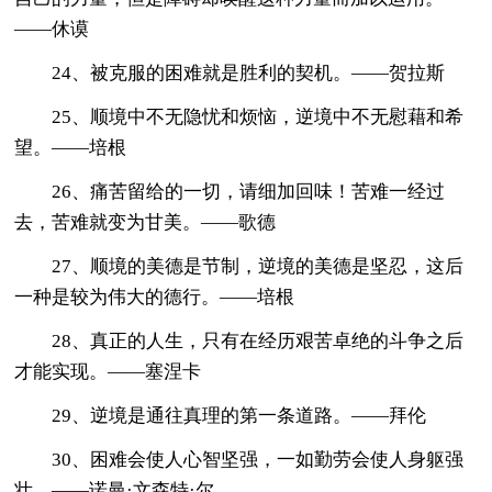
——休谟
24、被克服的困难就是胜利的契机。——贺拉斯
25、顺境中不无隐忧和烦恼，逆境中不无慰藉和希
望。——培根
26、痛苦留给的一切，请细加回味！苦难一经过
去，苦难就变为甘美。——歌德
27、顺境的美德是节制，逆境的美德是坚忍，这后
一种是较为伟大的德行。——培根
28、真正的人生，只有在经历艰苦卓绝的斗争之后
才能实现。――塞涅卡
29、逆境是通往真理的第一条道路。――拜伦
30、困难会使人心智坚强，一如勤劳会使人身躯强
壮。——诺曼·文森特·尔