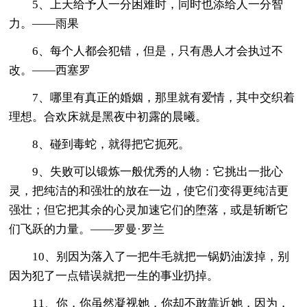
5、上天给予人一分困难时，同时也添给人一分智
力。——雨果
6、每个人都会犯错，但是，只有愚人才会执过不
改。——西塞罗
7、哪里有真正的婚姻，那里就有爱情，其中交织着
理想。合欢床就是黑夜中初露的晨曦。
8、碰到毒蛇，就得把它扼死。
9、失败可以锻炼一般优秀的人物：它挑出一批心
灵，把纯洁的和强壮的放在一边，使它们变得更纯洁更
强壮；但它把其余的心灵加速它们的堕落，或是斩断它
们飞跃的力量。——罗曼·罗兰
10、别因为落入了一把牛毛就把一锅奶油泼掉，别
因为犯了一点错误就把一生的事业扔掉。
11、你，你虽然凝视她，你却不敢靠近她，因为，