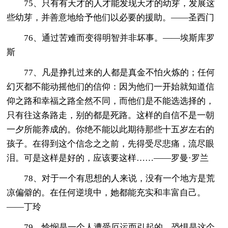
75、只有有天才的人才能发现天才的幼芽，发展这
些幼芽，并善意地给予他们以必要的援助。——圣西门
76、通过苦难而变得明智并非坏事。——埃斯库罗
斯
77、凡是挣扎过来的人都是真金不怕火炼的；任何
幻灭都不能动摇他们的信仰：因为他们一开始就知道信
仰之路和幸福之路全然不同，而他们是不能选选择的，
只有往这条路走，别的都是死路。这样的自信不是一朝
一夕所能养成的。你绝不能以此期待那些十五岁左右的
孩子。在得到这个信念之之前，先得受尽悲痛，流尽眼
泪。可是这样是好的，应该要这样……——罗曼·罗兰
78、对于一个有思想的人来说，没有一个地方是荒
凉偏僻的。在任何逆境中，她都能充实和丰富自己。
——丁玲
79、怜悯是一个人遭受厄运而引起的，恐惧是这个