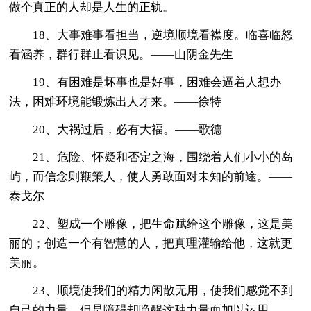
做个真正的人却是人生的正轨。
18、大事难事看担当，逆境顺境看襟度。临喜临怒
看涵养，群行群止看识见。——山阴金先生
19、有困难是坏事也是好事，困难会逼着人想办
法，困难环境能锻炼出人才来。——徐特
20、大祸过后，必有大福。——歌德
21、危险、怀疑和否定之海，围绕着人们小小的岛
屿，而信念则鞭策人，使人勇敢面对未知的前途。——
泰戈尔
22、塑成一个雕像，把生命赋给这个雕像，这是美
丽的；创造一个有智慧的人，把真理灌输给他，这就更
美丽。
23、顺境使我们的精力闲散无用，使我们感觉不到
自己的力量，但是障碍却唤醒这种力量而加以运用。