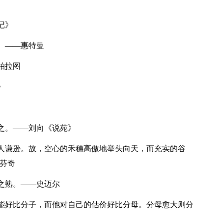
记》
。——惠特曼
柏拉图
》
之。——刘向《说苑》
人谦逊。故，空心的禾穗高傲地举头向天，而充实的谷
芬奇
之熟。——史迈尔
能好比分子，而他对自己的估价好比分母。分母愈大则分