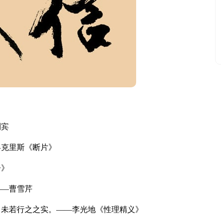
列宾
克里斯《断片》
子》
—曹雪芹
未若行之之实。——李光地《性理精义》