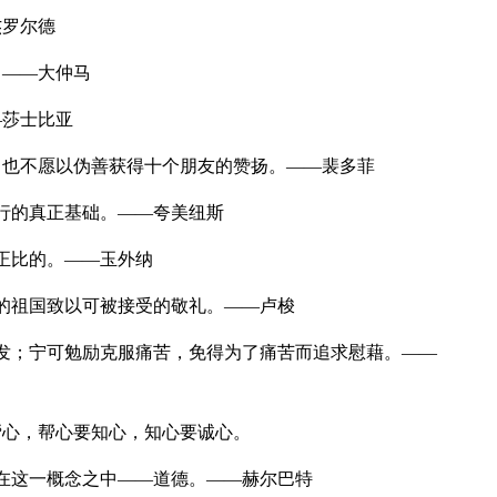
罗尔德
——大仲马
莎士比亚
也不愿以伪善获得十个朋友的赞扬。——裴多菲
行的真正基础。——夸美纽斯
正比的。——玉外纳
的祖国致以可被接受的敬礼。——卢梭
发；宁可勉励克服痛苦，免得为了痛苦而追求慰藉。——
心，帮心要知心，知心要诚心。
在这一概念之中——道德。——赫尔巴特