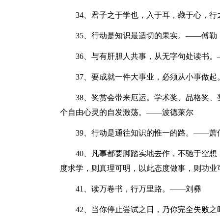
34、君子之于学也，入于耳，藏于心，行
35、行动是知识最适切的果实。——傅勒《
36、与有肝胆人共事，从无字句处读书。
37、要成就一件大事业，必须从小事做起
38、奖赏会带来厄运。学术奖、品格奖、奖
个自由心灵的自发激荡。——波德莱尔
39、行动是通往知识的惟一的路。——萧
40、凡事都要脚踏实地去作，不驰于空想
度求学，则真理可明，以此态度做事，则功业
41、读万卷书，行万里路。——刘彝
42、当你停止尝试之日，乃你完全失败之