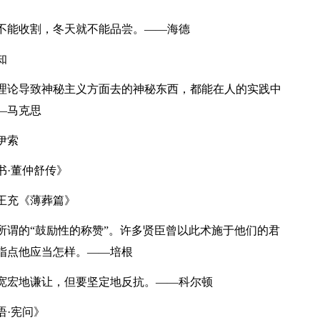
不能收割，冬天就不能品尝。——海德
知
理论导致神秘主义方面去的神秘东西，都能在人的实践中
—马克思
伊索
·董仲舒传》
王充《薄葬篇》
谓的“鼓励性的称赞”。许多贤臣曾以此术施于他们的君
指点他应当怎样。——培根
宽宏地谦让，但要坚定地反抗。——科尔顿
·宪问》