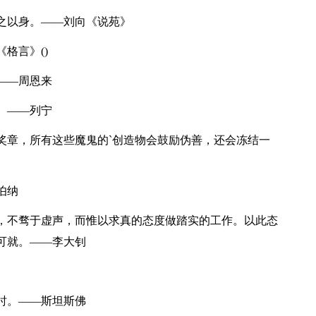
之以身。——刘向《说苑》
格言》()
——周恩来
。——列宁
章，所有这些魔鬼的`创造物会鼓励伪善，还会冻结一
伯纳
，不骛于虚声，而惟以求真的态度做踏实的工作。以此态
可就。——李大钊
时。——斯坦斯佛