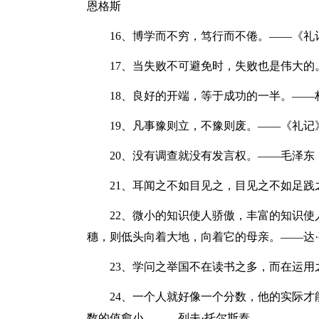
恩格斯
16、博学而不穷，笃行而不倦。——《礼
17、当失败不可避免时，失败也是伟大的
18、良好的开端，等于成功的一半。——
19、凡事豫则立，不豫则废。——《礼记
20、没有调查就没有发言权。——毛泽东
21、耳闻之不如目见之，目见之不如足践
22、微小的知识使人骄傲，丰富的知识使
穗，则低头向着大地，向着它的母亲。——达·
23、学问之举国不在读书之多，而在运用
24、一个人就好像一个分数，他的实际才
数的值愈小。——列夫·托尔斯泰