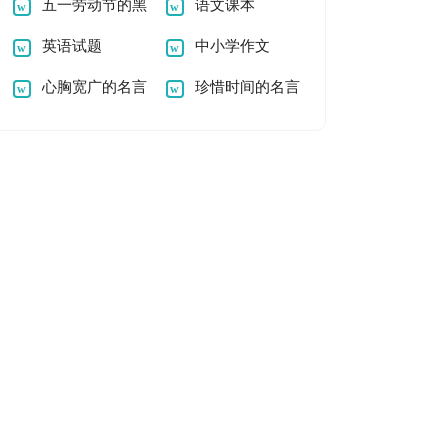
五一劳动节的黑
作文
语文课本
板报
英语试题
中小学作文
心胸宽广的名言
珍惜时间的名言
警句摘抄