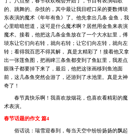
了。八点整，春节联欢晚会开始了，节目有表演唱歌
的、跳舞的、杂技的，其中最让我目瞪口呆的要数傅琰
东表演的魔术《年年有鱼》了。他先拿出几条 金鱼，我
心里暗暗想道，这可是什么魔术啊？居然用金鱼来表演
魔术。接着，他把这几条金鱼放在了一个大水缸里，傅
琰东让它们向右转，就向右转；让它们向左转，就向左
转；看得我百思不得其解， 真是太精彩了！接着他又拿
出一张莲鱼图，把画睥三条鱼都变到了鱼缸里，我差点
眼珠子都要掉下来了，最后，他把这张画移到鱼池面
前，这几条鱼突然会游了，还游到了水池里。真是太神
奇了！
春节真快乐啊！我喜欢放烟花，也喜欢看精彩的魔
术表演。
春节话题的作文 篇4
俗话说：瑞雪迎春到，每当天空中纷纷扬扬的飘起