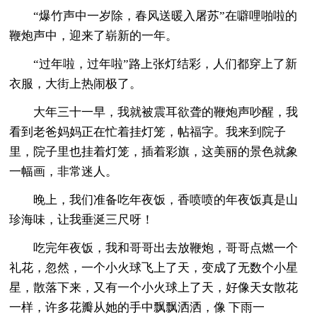
“爆竹声中一岁除，春风送暖入屠苏”在噼哩啪啦的
鞭炮声中，迎来了崭新的一年。
“过年啦，过年啦”路上张灯结彩，人们都穿上了新
衣服，大街上热闹极了。
大年三十一早，我就被震耳欲聋的鞭炮声吵醒，我
看到老爸妈妈正在忙着挂灯笼，帖福字。我来到院子
里，院子里也挂着灯笼，插着彩旗，这美丽的景色就象
一幅画，非常迷人。
晚上，我们准备吃年夜饭，香喷喷的年夜饭真是山
珍海味，让我垂涎三尺呀！
吃完年夜饭，我和哥哥出去放鞭炮，哥哥点燃一个
礼花，忽然，一个小火球飞上了天，变成了无数个小星
星，散落下来，又有一个小火球上了天，好像天女散花
一样，许多花瓣从她的手中飘飘洒洒，像 下雨一