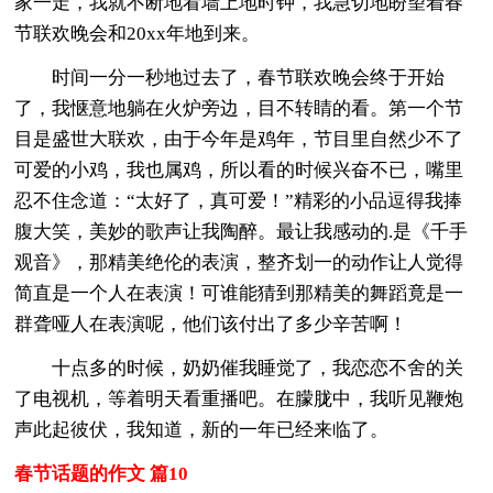
家一走，我就不断地看墙上地时钟，我急切地盼望着春
节联欢晚会和20xx年地到来。
时间一分一秒地过去了，春节联欢晚会终于开始
了，我惬意地躺在火炉旁边，目不转睛的看。第一个节
目是盛世大联欢，由于今年是鸡年，节目里自然少不了
可爱的小鸡，我也属鸡，所以看的时候兴奋不已，嘴里
忍不住念道：“太好了，真可爱！”精彩的小品逗得我捧
腹大笑，美妙的歌声让我陶醉。最让我感动的.是《千手
观音》，那精美绝伦的表演，整齐划一的动作让人觉得
简直是一个人在表演！可谁能猜到那精美的舞蹈竟是一
群聋哑人在表演呢，他们该付出了多少辛苦啊！
十点多的时候，奶奶催我睡觉了，我恋恋不舍的关
了电视机，等着明天看重播吧。在朦胧中，我听见鞭炮
声此起彼伏，我知道，新的一年已经来临了。
春节话题的作文 篇10