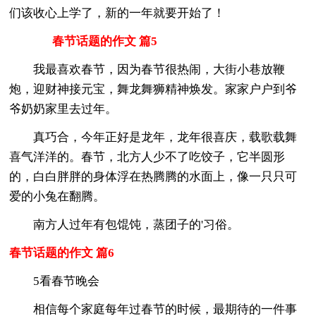
们该收心上学了，新的一年就要开始了！
春节话题的作文 篇5
我最喜欢春节，因为春节很热闹，大街小巷放鞭
炮，迎财神接元宝，舞龙舞狮精神焕发。家家户户到爷
爷奶奶家里去过年。
真巧合，今年正好是龙年，龙年很喜庆，载歌载舞
喜气洋洋的。春节，北方人少不了吃饺子，它半圆形
的，白白胖胖的身体浮在热腾腾的水面上，像一只只可
爱的小兔在翻腾。
南方人过年有包馄饨，蒸团子的'习俗。
春节话题的作文 篇6
5看春节晚会
相信每个家庭每年过春节的时候，最期待的一件事