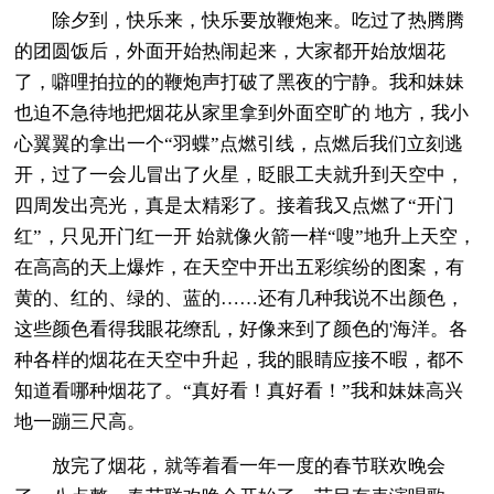
除夕到，快乐来，快乐要放鞭炮来。吃过了热腾腾
的团圆饭后，外面开始热闹起来，大家都开始放烟花
了，噼哩拍拉的的鞭炮声打破了黑夜的宁静。我和妹妹
也迫不急待地把烟花从家里拿到外面空旷的 地方，我小
心翼翼的拿出一个“羽蝶”点燃引线，点燃后我们立刻逃
开，过了一会儿冒出了火星，眨眼工夫就升到天空中，
四周发出亮光，真是太精彩了。接着我又点燃了“开门
红”，只见开门红一开 始就像火箭一样“嗖”地升上天空，
在高高的天上爆炸，在天空中开出五彩缤纷的图案，有
黄的、红的、绿的、蓝的……还有几种我说不出颜色，
这些颜色看得我眼花缭乱，好像来到了颜色的'海洋。各
种各样的烟花在天空中升起，我的眼睛应接不暇，都不
知道看哪种烟花了。“真好看！真好看！”我和妹妹高兴
地一蹦三尺高。
放完了烟花，就等着看一年一度的春节联欢晚会