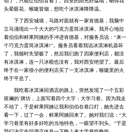
动了，只能让伯伯背着了。西安的阳光好猛哦，晒得我
头晕眼花、喉咙冒烟，想吃个冰淇淋降降温。
下了西安城墙，马路对面就有一家肯德基，我脑中
立马涌现出一个大大的巧克力蛋筒冰淇淋。我开心地拉
着伯伯和鲜果阿姨的手冲进肯德基，对服务员说：“来一
个巧克力蛋筒冰淇淋!”。服务员看着我说冰淇淋机器坏
了，我顿时失望极了，然后我们跑了四家便利店，都没
有冰淇淋，连一只冰棍也没有，我对西安绝望了。最后
终于在一家很小的便利店买了一支冰淇淋，喉咙里的火
终于平息了。
我吃着冰淇淋回酒店的路上，突然发现了一个五彩
斑斓的`牌坊，上面写着四个大字：大学习巷。因为我走
不动了，于是鲜果阿姨让我和伯伯在巷口灯，她先进去
看一下，过了一会，鲜果阿姨回来了。她对我们说：“大
学习巷里有好多好吃的当地特色，一眼望不到头。”于是
我们决定先回酒店休息一下晚上来大学巷吃晚饭。