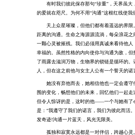
有时我们彼此保存那句“珍重”，天界虽大
的爱就在咫尺。为何不用“沟通”这根红线使我
天上众星璀璨，但他们都有着遥远的界限。
距离的沟通。生命之海源源流淌，每朵浪花之
一颗心灵被摧残。我们必须用真诚来看待他人
幸福的。虽然性格的内向使你与沟通为敌，但
了雨露去滋润万物，生物界的锁链是循环的。
人，但在这之前他与女主人公有一个誓天的诺
她没有弃他而去，她相信他也一定会遵守他
围的变化，畅想他们的未来，回忆他们一起走
但令人惊讶的是，这时的他——一个与她有了
是：“我遵守了我们的诺言，我们为彼此而活
发奇迹!沟通一片蓝天，风光无限美。
孤独和寂寞永远都是一对伴侣，跨越心灵上