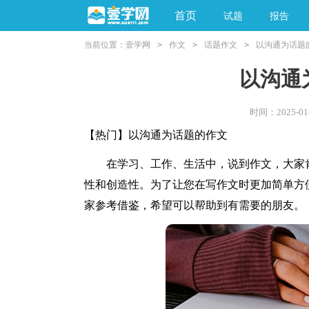
首页
试题
报告
当前位置：
壹学网
>
作文
>
话题作文
>
以沟通为话题
阅读理解
亲子教育
以沟通
时间：2025-01-
【热门】以沟通为话题的作文
在学习、工作、生活中，说到作文，大家肯
性和创造性。为了让您在写作文时更加简单方
家参考借鉴，希望可以帮助到有需要的朋友。