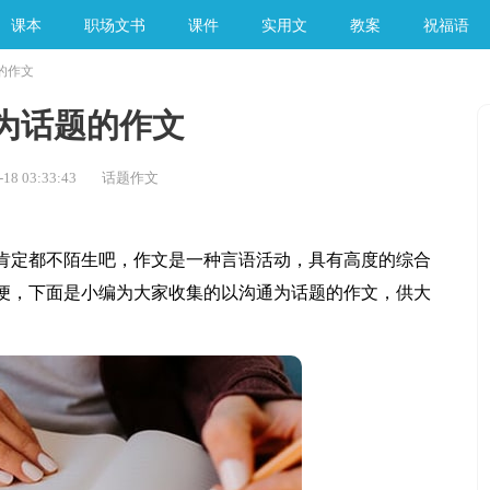
课本
职场文书
课件
实用文
教案
祝福语
的作文
手工素材
为话题的作文
18 03:33:43
话题作文
定都不陌生吧，作文是一种言语活动，具有高度的综合
便，下面是小编为大家收集的以沟通为话题的作文，供大