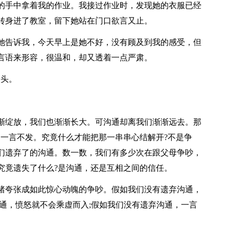
的手中拿着我的作业。我接过作业时，发现她的衣服已经
转身进了教室，留下她站在门口欲言又止。
告诉我，今天早上是她不好，没有顾及到我的感受，但
言语来形容，很温和，却又透着一点严肃。
头。
绽放，我们也渐渐长大。可沟通却离我们渐渐远去。那
是一言不发。究竟什么才能把那一串串心结解开?不是争
们遗弃了的沟通。数一数，我们有多少次在跟父母争吵，
究竟遗失了什么?是沟通，还是互相之间的信任。
夸张成如此惊心动魄的争吵。假如我们没有遗弃沟通，
通，愤怒就不会乘虚而入;假如我们没有遗弃沟通，一言