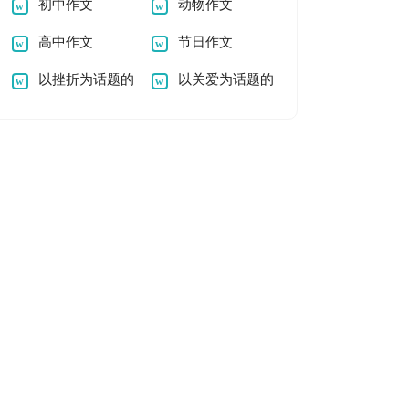
题的作文精选
初中作文
秀作文600字
动物作文
高中作文
节日作文
以挫折为话题的
以关爱为话题的
作文
作文