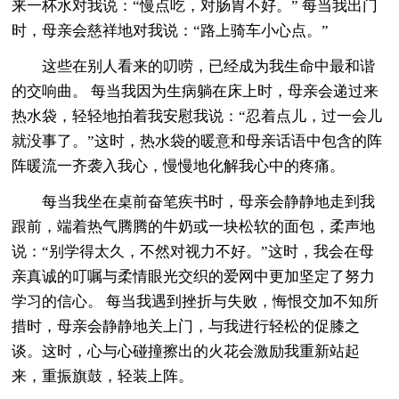
来一杯水对我说：“慢点吃，对肠胃不好。” 每当我出门
时，母亲会慈祥地对我说：“路上骑车小心点。”
这些在别人看来的叨唠，已经成为我生命中最和谐
的交响曲。 每当我因为生病躺在床上时，母亲会递过来
热水袋，轻轻地拍着我安慰我说：“忍着点儿，过一会儿
就没事了。”这时，热水袋的暖意和母亲话语中包含的阵
阵暖流一齐袭入我心，慢慢地化解我心中的疼痛。
每当我坐在桌前奋笔疾书时，母亲会静静地走到我
跟前，端着热气腾腾的牛奶或一块松软的面包，柔声地
说：“别学得太久，不然对视力不好。”这时，我会在母
亲真诚的叮嘱与柔情眼光交织的爱网中更加坚定了努力
学习的信心。 每当我遇到挫折与失败，悔恨交加不知所
措时，母亲会静静地关上门，与我进行轻松的促膝之
谈。这时，心与心碰撞擦出的火花会激励我重新站起
来，重振旗鼓，轻装上阵。