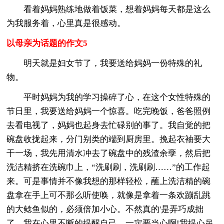
看着妈妈熟练地做着饭菜，想着妈妈每天都是这么
为我服务着，心里真是很感动。
以母亲为话题的作文5
明天就是妇女节了，我要送给妈妈一份特殊的礼
物。
平时妈妈为我的学习操碎了心，在这个女性特殊的
节日里，我要送给妈妈一个惊喜。吃完晚饭，爸爸照例
去看电视了，妈妈也起身去忙碌别的事了。我自觉的把
碗盘收拢起来，分门别类的端到厨房里。挽起衣袖要大
干一场，我先用清水冲去了碗盘中的残渣余孽，然后把
洗洁精挤在洗碗巾上，“洗刷刷，洗刷刷……”的工作起
来。可是事情并不像我想的那样轻松，蘸上洗洁精的碗
盘拿在手上可不那么听使唤，就像是拿着一条欢蹦乱跳
的大鲶鱼似的，必须倍加小心。不然真的'是弄巧成拙
了。我在心里不断的提醒自己，一定要当心啊!我提心吊