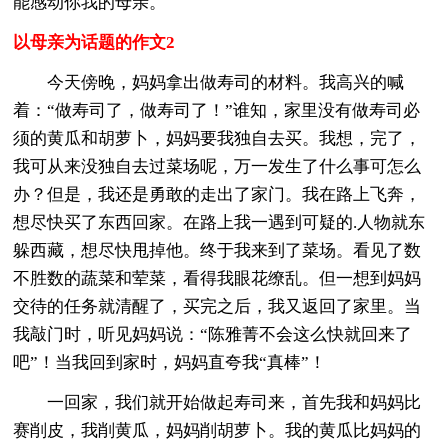
能感动你我的母亲。
以母亲为话题的作文2
今天傍晚，妈妈拿出做寿司的材料。我高兴的喊
着：“做寿司了，做寿司了！”谁知，家里没有做寿司必
须的黄瓜和胡萝卜，妈妈要我独自去买。我想，完了，
我可从来没独自去过菜场呢，万一发生了什么事可怎么
办？但是，我还是勇敢的走出了家门。我在路上飞奔，
想尽快买了东西回家。在路上我一遇到可疑的.人物就东
躲西藏，想尽快甩掉他。终于我来到了菜场。看见了数
不胜数的蔬菜和荤菜，看得我眼花缭乱。但一想到妈妈
交待的任务就清醒了，买完之后，我又返回了家里。当
我敲门时，听见妈妈说：“陈雅菁不会这么快就回来了
吧”！当我回到家时，妈妈直夸我“真棒”！
一回家，我们就开始做起寿司来，首先我和妈妈比
赛削皮，我削黄瓜，妈妈削胡萝卜。我的黄瓜比妈妈的