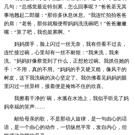
几句：“总感觉最近特别累，怎么回事呢？”爸爸若无其
事地翘起二郎腿：“那你多休息休息。”我连忙拍拍爸爸
的肩：“老爸，那你就顺便帮妈妈洗洗碗吧！”爸爸撇撇
嘴：“算了吧，我也挺累啊。”
妈妈摆手，脸上闪过一丝无奈，我有些看不过去，
连忙接过碗，心里却有一丝不耐烦：“我来洗，我来
洗。”妈妈好像察觉到了什么，正想抢过碗。我抓住她的
手：“不用，真的不用。”妈妈的手又硬又糙，像风干的
树皮，这下我洗碗的决心坚定了。我仿佛看见妈妈的眼
里闪过一丝异样，接着便是掩饰不住的欣喜。
我擦着干净的`碗，水溅在水池上，我似乎听见了妈
妈幸福的笑声……
献给母亲的歌，不是那动人旋律，是一句由心的话
语，是一个由心的动作，一切纵然平常，发自内心，但