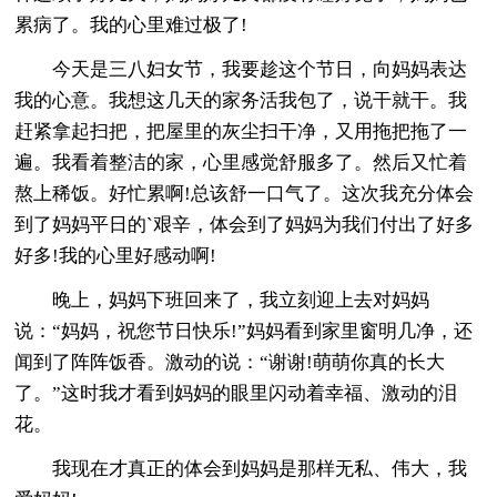
累病了。我的心里难过极了!
今天是三八妇女节，我要趁这个节日，向妈妈表达
我的心意。我想这几天的家务活我包了，说干就干。我
赶紧拿起扫把，把屋里的灰尘扫干净，又用拖把拖了一
遍。我看着整洁的家，心里感觉舒服多了。然后又忙着
熬上稀饭。好忙累啊!总该舒一口气了。这次我充分体会
到了妈妈平日的`艰辛，体会到了妈妈为我们付出了好多
好多!我的心里好感动啊!
晚上，妈妈下班回来了，我立刻迎上去对妈妈
说：“妈妈，祝您节日快乐!”妈妈看到家里窗明几净，还
闻到了阵阵饭香。激动的说：“谢谢!萌萌你真的长大
了。”这时我才看到妈妈的眼里闪动着幸福、激动的泪
花。
我现在才真正的体会到妈妈是那样无私、伟大，我