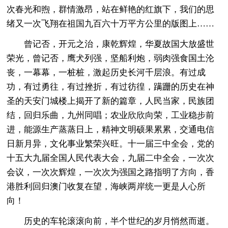
次春光和煦，群情激昂，站在鲜艳的红旗下，我们的思
绪又一次飞翔在祖国九百六十万平方公里的版图上……
曾记否，开元之治，康乾辉煌，华夏故国大放盛世
荣光，曾记否，鹰犬列强，坚船利炮，弱肉强食国土沦
丧，一幕幕，一桩桩，激起历史长河千层浪。有过成
功，有过勇往，有过挫折，有过彷徨，蹒跚的历史在神
圣的天安门城楼上揭开了新的篇章，人民当家，民族团
结，回归乐曲，九州同唱；农业欣欣向荣，工业稳步前
进，能源生产蒸蒸日上，精神文明硕果累累，交通电信
日新月异，文化事业繁荣兴旺。十一届三中全会，党的
十五大九届全国人民代表大会，九届二中全会，一次次
会议，一次次辉煌，一次次为强国之路指明了方向，香
港胜利回归澳门收复在望，海峡两岸统一更是人心所
向！
历史的车轮滚滚向前，半个世纪的岁月悄然而逝。