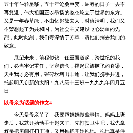
五十年斗转星移，五十年沧桑巨变，屈辱的日子一去不
再复返，伟大祖国正以昂扬的姿态屹立于世界的东方。
又是一年春草绿，不由忆起故去人，时值清明，我们又
不禁想起了为共和国，为社会主义建设呕心沥血的先
烈，此时此刻，我们寄深情于芳草，请她们捎去我们的.
敬意。
展望未来，前程似锦，任重而道起，跨世纪的我
们，必当牢记重任，坚定信念，撑起民族腾飞的脊梁，
天生我才必有用，碾碎坎坷出丰途，让我们携手共进，
托起明天崭新的太阳！九八级十三班一九九九年四月五
日
以母亲为话题的作文4
今天是母亲节了，我要帮妈妈做些事情。妈妈上班
走后，我就开始动手干起来了。先打扫卫生吧，我先拿
笤帚把房间打扫干净，又用拖把开始拖地。拖地真是件