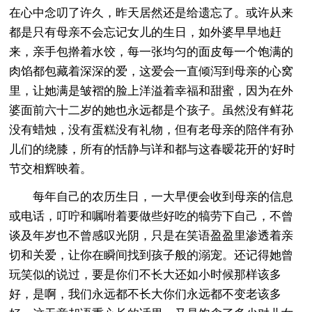
在心中念叨了许久，昨天居然还是给遗忘了。或许从来
都是只有母亲不会忘记女儿的生日，如外婆早早地赶
来，亲手包擀着水饺，每一张均匀的面皮每一个饱满的
肉馅都包藏着深深的爱，这爱会一直倾泻到母亲的心窝
里，让她满是皱褶的脸上洋溢着幸福和甜蜜，因为在外
婆面前六十二岁的她也永远都是个孩子。虽然没有鲜花
没有蜡烛，没有蛋糕没有礼物，但有老母亲的陪伴有孙
儿们的绕膝，所有的恬静与详和都与这春暧花开的'好时
节交相辉映着。
每年自己的农历生日，一大早便会收到母亲的信息
或电话，叮咛和嘱咐着要做些好吃的犒劳下自己，不曾
谈及年岁也不曾感叹光阴，只是在笑语盈盈里渗透着亲
切和关爱，让你在瞬间找到孩子般的溺宠。还记得她曾
玩笑似的说过，要是你们不长大还如小时候那样该多
好，是啊，我们永远都不长大你们永远都不变老该多