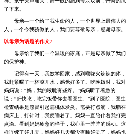
祥。孩子失声痛哭，箭一般的跑到母亲坟前，忏悔的跪
了下来。
母亲—一个给了我生命的人，一个世界上最伟大的
人，一个令我骄傲的人，我们要尊敬母亲，感谢母亲。
以母亲为话题的作文7
母亲给了我们一个温暖的家庭，正是母亲做了我们
的保护神。
记得有一天，我放学回家，感到喉咙火辣辣的疼，
我赶紧喝了一杯凉开水，感觉好多了。吃晚饭时，我对
妈妈说：“妈，我的喉咙有些疼。”妈妈听了着急的
说：“赶快吃，吃完饭带你去看医生。”到了医院，医生
检查结果是感冒引起扁桃体发炎。需要打点滴，我躺在
病床上，打针时，我便睡着了。妈妈一直陪伴着我打完
点滴。看到妈妈疲惫的样子，我心里一阵阵的感动。这
样连续了好几天，妈妈好几天都没有睡好觉了，妈妈也