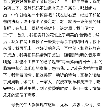
节，妈妈好象把这个节日忘记了，早上吃过早餐，就匆
匆离去了。既然妈妈不知道今天是母亲节，那就瞒着
她，中午就给她一个惊喜吧！我左思右想，经过了和爸
爸的协商，终于做出了决定对，对，就送一束美丽的鲜
花吧，在加上一份精美的贺卡，决定后，我们便“动
工”了，首先，我把卖好的花包上了精美的.包装纸，然
后，我又在网上摘抄了一些关于母亲节的嘱咐语，抄下
来后，我再配上一些好听的音乐，再把贺卡和鲜花放在
了桌边，我再把妈妈请到了桌边，随着那动听的音乐声
响起，我也不由自主的念了起来“每当落雨的日子，我的
脑海中都会出现您的身影，您为我……”就是这样的情景
下，我带着感情，把这美丽，动听的诗句，完整的读给
了妈妈听，读完后，一家人，沉浸在欢乐和笑声中，吃
完中饭，睡过午觉，到了黄昏的时候，我们一家，快快
乐乐的逛便了商场。
母爱的伟大就体现在这里，无私、温馨，深情、温