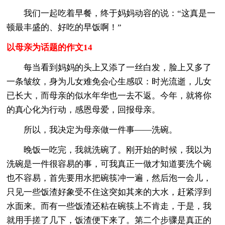
我们一起吃着早餐，终于妈妈动容的说：“这真是一
顿最丰盛的、好吃的早饭啊！”
以母亲为话题的作文14
每当看到妈妈的头上又添了一丝白发，脸上又多了
一条皱纹，身为儿女难免会心生感叹：时光流逝，儿女
已长大，而母亲的似水年华也一去不返。今年，就将你
的真心化为行动，感恩母爱，回报母亲。
所以，我决定为母亲做一件事——洗碗。
晚饭一吃完，我就洗碗了。刚开始的时候，我以为
洗碗是一件很容易的事，可我真正一做才知道要洗个碗
也不容易，首先要用水把碗筷冲一遍，然后泡一会儿，
只见一些饭渣好象受不住这突如其来的大水，赶紧浮到
水面来。而有一些饭渣还粘在碗筷上不肯走，于是，我
就用手搓了几下，饭渣便下来了。第二个步骤是真正的