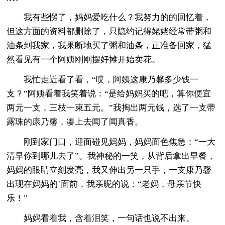
我有些愣了，妈妈爱吃什么？我努力的的回忆着，
但这方面的资料都删除了，只隐约记得姥姥经常带粥和
油条到我家，我果断地买了粥和油条，正准备回家，猛
然看见有一个阿姨刚刚摆好摊开始卖花。
我忙走近看了看，“哎，阿姨这康乃馨多少钱一
支？”阿姨看着我笑着说：“是给妈妈买的吧，算你便宜
两元一支，三枝一束五元。”我掏出两元钱，选了一支带
露珠的康乃馨，凑上去闻了闻真香。
刚到家门口，迎面碰见妈妈，妈妈面色焦急：“一大
清早你到哪儿去了”。我神秘的一笑，从背后拿出早餐，
妈妈的眼睛立刻发亮，我又伸出另一只手，一支康乃馨
出现在妈妈的`面前，我亲昵的说：“老妈，母亲节快
乐！”
妈妈看着我，含着泪笑，一句话也说不出来。