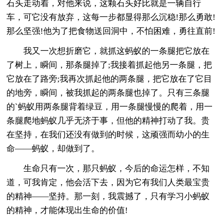
石头走动着，对他来说，这颗石头好比就是一辆自行
车，可它没有放弃，这每一步都显得那么沉稳!那么勇敢!
那么坚强!他为了把食物送回洞中，不怕困难，勇往直前!
我又一次想折磨它，就抓这蚂蚁的一条腿把它放在
了树上，瞬间，那条腿掉了;我接着抓起他另一条腿，把
它放在了路旁;我再次抓起他的两条腿，把它放在了它目
的地旁，瞬间，被我抓起的两条腿也掉了。只有三条腿
的`蚂蚁用两条腿背着绿豆，用一条腿慢慢的爬着，用一
条腿爬地蚂蚁几乎无济于事，但他的精神打动了我。贵
在坚持，在我们还没有做到的时候，这顽强而幼小的生
命——蚂蚁，却做到了。
生命只有一次，那只蚂蚁，今后的命运怎样，不知
道，可我肯定，他会活下去，因为它有我们人类最宝贵
的精神——坚持。那一刻，我震撼了，只有学习小蚂蚁
的精神，才能体现出生命的价值!