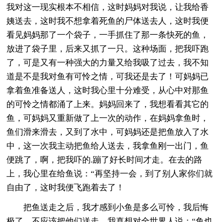
我对这一现实根本不相信，这时妈妈对我说，让我给香
姨送去，这时我不想拿着死鱼的尸体送去人，这时我便
看见妈妈那了一个袋子，一手抓住了那一条快死的鱼，
放进了袋子里，后来又抓了一只。这种场面，把我吓跑
了，可是又有一种强大的力量又给我吸了过去，我不知
道是不是我对鱼有可怜之情，可我还是去了！可妈妈已
拿着鱼准备送人，这时我心里十分难受，从心中对那鱼
的可怜之情都涌了上来。妈妈回来了，我想看看其它的
鱼，可妈妈又重新做了上一次的动作，在妈妈拿鱼时，
鱼们滑来滑去，又到了水中，可妈妈还是把鱼放入了水
中，这一次我主动把鱼给人送去，我拿鱼刚一出门，鱼
便跳了，啊，把我吓的.蹦了好长时间才走。在去的路
上，我心里在给鱼说：“再坚持一会，到了别人家你们就
自由了，这时我便飞跑着去了！
把鱼送走之后，我才感到小鱼是多么可怜，我后悔
极了，不应该把他们送走。我真想对全世界人说：“鱼也