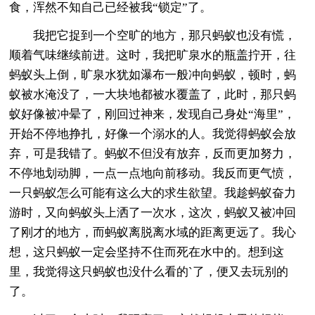
食，浑然不知自己已经被我“锁定”了。
我把它捉到一个空旷的地方，那只蚂蚁也没有慌，
顺着气味继续前进。这时，我把旷泉水的瓶盖拧开，往
蚂蚁头上倒，旷泉水犹如瀑布一般冲向蚂蚁，顿时，蚂
蚁被水淹没了，一大块地都被水覆盖了，此时，那只蚂
蚁好像被冲晕了，刚回过神来，发现自己身处“海里”，
开始不停地挣扎，好像一个溺水的人。我觉得蚂蚁会放
弃，可是我错了。蚂蚁不但没有放弃，反而更加努力，
不停地划动脚，一点一点地向前移动。我反而更气愤，
一只蚂蚁怎么可能有这么大的求生欲望。我趁蚂蚁奋力
游时，又向蚂蚁头上洒了一次水，这次，蚂蚁又被冲回
了刚才的地方，而蚂蚁离脱离水域的距离更远了。我心
想，这只蚂蚁一定会坚持不住而死在水中的。想到这
里，我觉得这只蚂蚁也没什么看的`了，便又去玩别的
了。