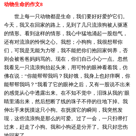
动物生命的作文8
世上每一只动物都是生命，我们要好好爱护它们。
今天，我又在回家的路上，见到了几只流浪狗被人驱逐
的情形。看到这样的情形，我心中猛地涌起一股怨气，
还有对流浪的怜悯之心。我想；小狗狗，我很想帮你
们，可我是无能为力呀，我不能把你们抱回家饲养，否
则会被爸爸妈妈骂的。现在，你们自己小心一点。忽然
我看见一只流浪狗抬起头来，用可怜的眼神看着我，仿
佛在说：“你能帮帮我吗？我好饿，我身上也好痒啊，你
能帮帮我吗？”我看了它的眼神之后，又有一股说不出来
的感觉从心中透露出来。在不知不觉中，泪珠从我的`眼
睛里涌出来，然后想断了线的珠子不停的往地下掉。我
伸出手来抚摸这只小狗。在抚摸它的瞬间，我突然发
现，这些流浪狗是那么的可爱。过了一会，一只扫帚打
过来，赶走了小狗。我和小狗还是分开了。我只好悲伤
地回家了。