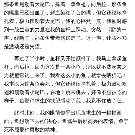
那条鱼甩动着大尾巴，撑着一双鱼翅，向后拉，那条鱼
的嘴里已经出血了，鲜血染红了它的嘴，但它还继续挣
扎着，极力摆动着大尾巴，我的心怦然一震，我顿时感
到一股生命的力量在我的鱼杆上跃动。突然，“哐”的一
声，线断了，那条鱼带着伤逃走了。这一声，让我不知
是激动还是失望。
再过了半小时，鱼杆又开始颤抖了，我马上拿起鱼
杆，向后拉。因为这次是一条小鱼，所以我不费次灰之
力就把它钓上来了。我看这么小的鱼，就拿去喂猫吧！
我本以为这条鱼会死，但它还继续挣扎着，极力鼓动双
翅和扇动着小尾巴，在地上跳来跳去，好像不想被吃的
样子。鱼那种求生的欲望感动了我，我忍不住放了它。
此时此刻，我的眼前似乎出现鱼求生的一幅幅画
面，鱼想活下去的`决心。鱼逃生后那高兴的表情。鱼宁
死不屈那种勇敢的精神。