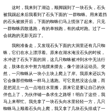
这时，我来到了湖边，顺脚踢到了一块石头，石头
被我踢起来后我看到了石头下面的`一群蜘蛛。用来遮挡
的石头被掀开后，下面的蜘蛛们马上慌张了起来。只见
一群蜘蛛四散逃跑，有的单独跑，有的成对跑。过了一
会就跑的无影无踪了。
我刚准备走，又发现石头下面的大洞里还有几只蜘
蛛，它们在水上漂浮着。原来在湖水淹没石头的时候，
水冲进了石头下面的洞，这几只蜘蛛被冲到水中无法行
走，肢体在水中努力地摆来摆去，像个游泳运动员。突
然，一只蜘蛛从一块小土块上爬上了岸。我原来还以为
它会像那些蜘蛛一样马上逃跑。可它竟然没这么做，而
是把泥土一点一点地往水里搬，原来它是要让自己的伙
伴也上了，为伙伴铺一条求生之路呀！明白了这些，我
马上来帮忙。我先拿了一块石头向水里轻轻一方，几只
蜘蛛马上顺着石头向上爬，我又拿了几块石头排成了一