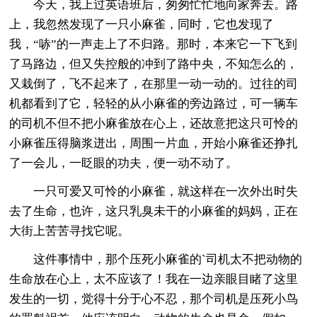
今天，我上过英语班后，匆匆忙忙地向家奔去。路
上，我忽然发现了一只小麻雀，同时，它也发现了
我，“哧”的一声走上了不归路。那时，本来它一下飞到
了马路边，但又失控般的冲到了路中央，不知怎么的，
又栽倒了，飞不起来了，在那里一动一动的。过往的司
机都看到了它，轻轻的从小麻雀的旁边路过，可一辆车
的司机不但不把小麻雀放在心上，还故意把这只可怜的
小麻雀压得脑浆迸出，周围一片血，开始小麻雀还挣扎
了一会儿，一眨眼的功夫，便一动不动了。
一只可爱又可怜的小麻雀，就这样在一次外出时失
去了生命，也许，这只乳臭未干的小麻雀的妈妈，正在
大街上苦苦寻找它呢。
这件事情中，那个压死小麻雀的`司机太不把动物的
生命放在心上，太不应该了！我在一边亲眼目睹了这里
发生的一切，觉得十分于心不忍，那个司机是压死小鸟