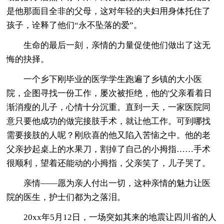
是他那面目全非的父母，这对年轻的夫妇用身体托住了
孩子，诠释了他们“永不坠落的爱”。
生命的最后一刻，亲情的力量促使他们做出了这无
悔的抉择。
一个乡下刚毕业的医学学生跑遍了乡镇的大小医
院，企图寻找一份工作，屡次被拒绝，他的'父亲看着日
渐消瘦的儿子，心情十分沉重。直到一天，一家医院同
意只要他成功的做完接肢手术，就让他工作。可到哪找
需要接肢的人呢？刚欣喜的他又陷入苦恼之中。他的老
父亲抄起桌上的水果刀，割掉了自己的小拇指……手术
很顺利，望着还能动的小拇指，父亲笑了，儿子哭了。
亲情——愿为亲人付出一切，这种亲情的魅力让医
院的医生，护士们都为之落泪。
20xx年5月12日，一场突如其来的地震让四川省的人