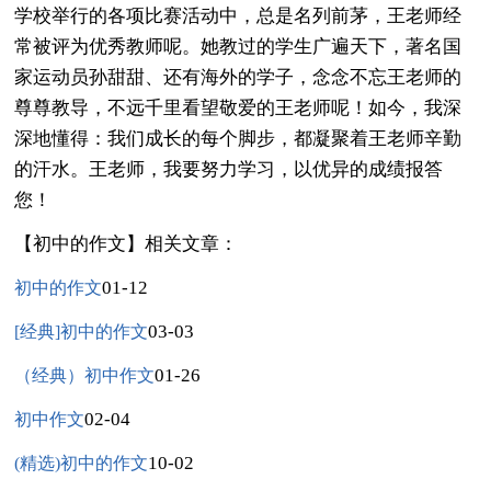
学校举行的各项比赛活动中，总是名列前茅，王老师经
常被评为优秀教师呢。她教过的学生广遍天下，著名国
家运动员孙甜甜、还有海外的学子，念念不忘王老师的
尊尊教导，不远千里看望敬爱的王老师呢！如今，我深
深地懂得：我们成长的每个脚步，都凝聚着王老师辛勤
的汗水。王老师，我要努力学习，以优异的成绩报答
您！
【初中的作文】相关文章：
01-12
初中的作文
03-03
[经典]初中的作文
01-26
（经典）初中作文
02-04
初中作文
10-02
(精选)初中的作文