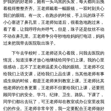
护我的的好老师，她有一头乌黑的头发，每天都向后挽
着梳得整整齐齐。王老师戴着一幅眼镜，一双时刻关心
我们的眼睛。有一次，在跑步的时候，手上玩的珠子不
小心塞进了鼻孔里，王老师知道后，很着急地跑过来，
看了看，让我哼哼向外呼气，但是，珠子还是纹丝不动
不动在鼻孔里。王老师争分夺秒地给妈妈打电话，妈妈
过来把我带去医院取出珠子。
下午去学校时，王老师还关心着我，问我去医院的
情况，知道没事才放心地继续给同学们上课。我的心里
很感动，忘不了王老师温柔关心我的眼睛。王老师不仅
给我们上语文课，还给我们上品生课，当其他老师有事
或生病的时候，都是王老师来到教室上课。王老师比其
他老师的任务更重，王老师不但要给我们上课，还要照
顾同学们的安全、学习、纪律、卫生、路队。下课了，
同学们都出去玩了，可王老师却在教室或办公室里改我
们的作业。王老师非常辛苦，我一定要配合王老师做好