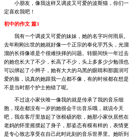
小朋友，像我这样又调皮又可爱的波斯猫，你们一
定喜欢我吧！
初中的作文 篇3
我有一个调皮又可爱的妹妹，她的名字叫何雨辰。
去年刚刚出世的她就好像一个正宗的奉化芋艿头，光溜
溜的长得像谁是个很难抉择的问题。转眼间快一年过去
的她也长大了不少，长高了不少，头上多多少少勉强也
可以绑起了小辫子，她有大大的乌黑的眼睛和那圆润可
爱的脸，说真的她跟我一点都不像，有的时候都在想是
不是当时那个护士抱错了呢。
不过这小家伙唯一像我的就是传承了我的音乐细
胞，现在都没有一岁的她很会干出音乐哦，就说今天
吧，我在客厅里放起了张根硕的歌，她那小家伙居然在
老妈的怀里摇摆起了身子，那姿态有模有样的，表情更
是专心致志享受在自己此时此刻的音乐世界里。她听到