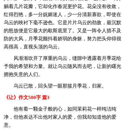
躺着几片花瓣，它却化作春泥更护花。花朵没有收敛，
红得烈艳，多一分妩媚迷人，少一分清新寡欲，即使在
乌云的映衬下毫不逊色。它是片片乌云的劲敌，最沉默
的怒放便是它最大的歇斯底里了。又是一阵令人措不及
防的大风，月季花颤抖着娇弱的身躯，努力把头仰得很
高很高，直视头顶的乌云。
风渐渐吹开了厚重的乌云，缝隙中透露着月季花给
予我的希望和力量。就让乌云随风而去吧，让新的曙光
拥抱失意的人们。
乌云已散，回头望一眼那簇月季花，归家。
《让》作文500字 篇3
他有着一颗金子般的心，如同茉莉花一样纯洁纯
净，但他表达不出他对家人的爱，但我却知道他的爱
意。