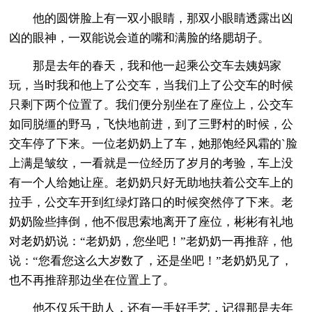
他的圆饼脸上有一双小眼睛，那双小眼睛透露出凶
凶的眼神，一双能说会道的嘴和满脸的络腮胡子。
那是去年的春天，我和他一起乘公交车去姨妈家
玩，当时我和他上了公交车，当我们上了公交车的时候
只剩下两个位置了。我们便分别坐在了座位上，公交车
如同脱缰的野马，飞快地前进，到了三野村的时候，公
交车停了下来。一位老奶奶上了车，她那饱经风霜的`脸
上满是皱纹，一看就是一位经历了岁月的考验，车上没
有一个人给她让座。老奶奶只好无助地扶着公交车上的
拉手，公交车开到红绿灯路口的时候突然停了下来。老
奶奶险些摔倒，他不假思索地离开了座位，彬彬有礼地
对老奶奶说：“老奶奶，您坐吧！”老奶奶一再推辞，他
说：“您看您这么大岁数了，还是坐吧！”老奶奶见了，
也不再推辞那边坐在位置上了。
他不仅乐于助人，还有一手好手艺，记得那是去年