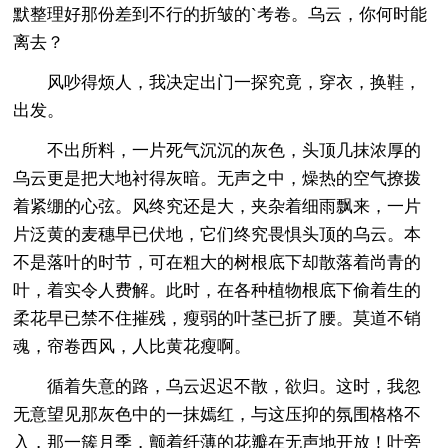
默整理好那份差到不行的折皱的`考卷。乌云，你何时能
离去？
风吵得烦人，我决定出门一探究竟，穿衣，换鞋，
出发。
不出所料，一片死气沉沉的灰色，头顶几抹浓厚的
乌云更是把大地衬得灰暗。无声之中，燥热的空气撩拨
着紧绷的心弦。风终究还是大，夹杂着细雨飘来，一片
片泛黄的麦穗早已伏地，它们终究畏惧头顶的乌云。本
不是落叶的时节，可在粗大的树根底下却散落着尚青的
叶，着实令人费解。此时，在各种植物根底下偷着生的
柔花早已禁不住摧残，瘦弱的叶茎已折了腰。莫道不销
魂，帘卷西风，人比黄花瘦啊。
循着失意的路，乌云迟迟不散，欲归。这时，我忽
无意望见那灰色中的一抹嫣红，与这压抑的氛围格格不
入，那一簇月季，颤着纤薄的花瓣在无声地开放！叶旁