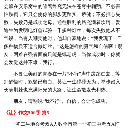
会躲在安乐窝中的雏鹰终究无法在苍穹中翱翔。不必害
怕跌倒，它只会使你的脚步更踏实、矫健；不必担心失
败，失败乃是成功之母。通往胜利的路充满着坎坷，爱
迪生为发明电灯曾试验一千多种灯丝，每次失败他从不
气馁，当有人嘲笑他时，他却自豪地说：“我发现了一千
多种物质不适合做灯丝。”这是怎样的勇气和自信啊！朋
友，困难在强者面前只能是纸老虎，当你成功时，你就
会发觉这并不难，我行。
不要让美好的青春在一片“不行”声中蹉跎过去，等
到醒悟时，双鬓已斑白。莫让一生碌碌无为，举步踏入
长满荆棘也充满阳光的大路，让生命散发光和热。
朋友，请别说“我不行”。自信，会让你成功。
《让》作文500字 篇5
“初二生地会考双A人数全市第一”“初三中考五A打