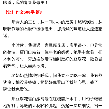
味道，我的青春我做主！
《让》作文500字 篇8
那诱人的豆香，从一间小小的磨房中悠悠飘出，从
吱吱作响的石磨中缓缓溢出，那清鲜的味道让人流连忘
返。
小时候，我偶遇一家豆腐花店，店里很小，但异常
的整洁。店门口站着一位年老的奶奶，她手中拿着一把
木制的薄勺，旁边摆放着两桶刚磨好的豆腐花，微微冒
着热气，让人垂涎欲滴。
老奶奶热情地招呼我，问我要不要吃一碗，我有些
犹豫，怕没带够钱，奶奶好像看出了我的心思，盛了一
碗让我免费吃。
那豆腐花雪白嫩滑浸在红糖姜汁水中，用勺子轻轻
地拍打，薄嫩的豆花轻轻弹起，荡起一层层细纹。舀一