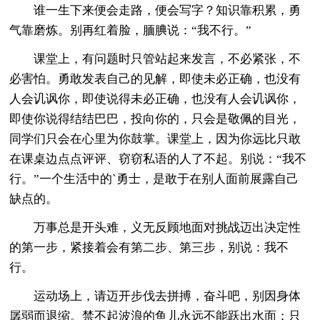
谁一生下来便会走路，便会写字？知识靠积累，勇
气靠磨炼。别再红着脸，腼腆说：“我不行。”
课堂上，有问题时只管站起来发言，不必紧张，不
必害怕。勇敢发表自己的见解，即使未必正确，也没有
人会讥讽你，即使说得未必正确，也没有人会讥讽你，
即使你说得结结巴巴，投向你的，只会是敬佩的目光，
同学们只会在心里为你鼓掌。课堂上，因为你远比只敢
在课桌边点点评评、窃窃私语的人了不起。别说：“我不
行。”一个生活中的`勇士，是敢于在别人面前展露自己
缺点的。
万事总是开头难，义无反顾地面对挑战迈出决定性
的第一步，紧接着会有第二步、第三步，别说：我不
行。
运动场上，请迈开步伐去拼搏，奋斗吧，别因身体
孱弱而退缩。禁不起波浪的鱼儿永远不能跃出水面；只