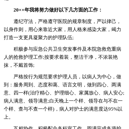
20××年我将努力做好以下几方面的工作：
遵纪守法，严格遵守医院的规章制度，严以律己，
以身作则，用心来靠近大家，用人格来感染大家，竭力
打造一支更具凝聚力的护理队伍;
积极参与应急公共卫生突发事件及本院急救危重病
人的抢救护理工作;按要求着装，整洁干净，不浓装艳
抹，不戴首饰;
严格按行为规范要求护理人员，以病人为中心，做
到：服务周到、态度和蔼、语言文明，做到四心、两满
意、四一样(治疗精心、护理细心、家属放心、病人安心;
病人满意、领导满意;白天晚上一个样、领导在与不在一
个样、查与不查一个样)，病人对护士的满意度达95%以
上。
互相协作，积极配合各科室工作，圆满完成各项护