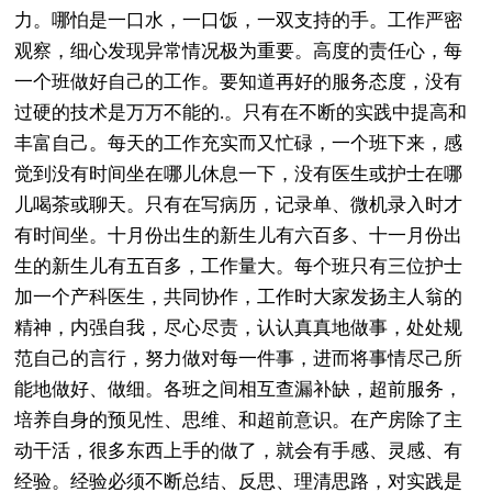
力。哪怕是一口水，一口饭，一双支持的手。工作严密
观察，细心发现异常情况极为重要。高度的责任心，每
一个班做好自己的工作。要知道再好的服务态度，没有
过硬的技术是万万不能的.。只有在不断的实践中提高和
丰富自己。每天的工作充实而又忙碌，一个班下来，感
觉到没有时间坐在哪儿休息一下，没有医生或护士在哪
儿喝茶或聊天。只有在写病历，记录单、微机录入时才
有时间坐。十月份出生的新生儿有六百多、十一月份出
生的新生儿有五百多，工作量大。每个班只有三位护士
加一个产科医生，共同协作，工作时大家发扬主人翁的
精神，内强自我，尽心尽责，认认真真地做事，处处规
范自己的言行，努力做对每一件事，进而将事情尽己所
能地做好、做细。各班之间相互查漏补缺，超前服务，
培养自身的预见性、思维、和超前意识。在产房除了主
动干活，很多东西上手的做了，就会有手感、灵感、有
经验。经验必须不断总结、反思、理清思路，对实践是