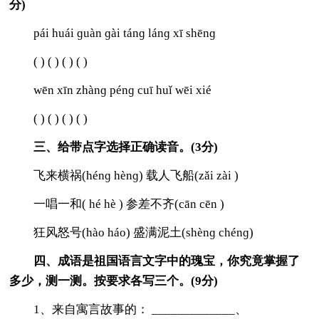
分)
pái huái ɡuàn ɡài tánɡ lánɡ xī shēnɡ
( ) ( ) ( ) ( )
wēn xīn zhànɡ pénɡ cuī huǐ wēi xié
( ) ( ) ( ) ( )
三、给带点字选择正确读音。(3分)
飞来横祸(hénɡ hènɡ) 载人飞船(zǎi zài )
一唱一和( hé hè ) 参差不齐(cān cēn )
狂风怒号(hào háo) 盛满泥土(shènɡ chénɡ)
四、成语是祖国语言文字中的瑰宝，你究竟掌握了
多少，测一测。按要求各写三个。(9分)
1、来自寓言故事的： _____________、