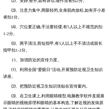
⑵、安静,整齐,如有讲话,做作业者扣2分。
⑶、注意力集中,两眼轻闭,全身肌肉放松,如有开小差
者扣1分。
⑷、穴位要正确,手法要轻缓,有5人以上不规范的扣
1-2分。
⑸、两手清洁,剪短指甲,有5人以上手不清洁或留长
指甲扣1-2分。
15、加强防近的宣传力度。
⑴、利用全国"爱眼日"活动,开展预防近视卫生知识
讲座。
⑵、把预防近视卫生知识张贴在宣传窗内。
⑶、在卫生课上,利用眼睛模型,电脑教学软件直观展
示眼睛的视物原理和眼睛的基本构造,了解近视的发病原