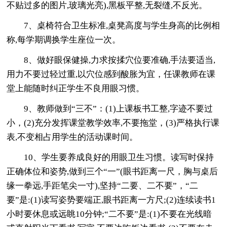
不贴过多的图片,玻璃光亮),黑板平整,无裂缝,不反光。
7、桌椅符合卫生标准,桌凳高度与学生身高的比例相
称,每学期调换学生座位一次。
8、做好眼保健操,力求按揉穴位要准确,手法要适当,
用力不要过轻过重,以穴位感到酸胀为宜，任课教师在课
堂上能随时纠正学生不良用眼习惯。
9、教师做到“三不”：(1)上课板书工整,字迹不要过
小，(2)充分发挥课堂教学效率,不要拖堂，(3)严格执行课
表,不变相占用学生的活动课时间。
10、学生要养成良好的用眼卫生习惯。读写时保持
正确体位和姿势,做到三个“一”(眼书距离一尺，胸与桌后
缘一拳远,手距笔尖一寸),坚持“二要、二不要”，“二
要”是:(1)读写姿势要端正,眼书距离一方尺;(2)连续读书1
小时要休息或远眺10分钟;“二不要”是:(1)不要在光线暗