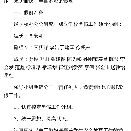
康、充实愉快、丰富多彩的假期。
一、假前准备：
经学校办公会研究，成立学校暑假工作领导小组：
组长：李安刚
副组长：宋庆谋 李洁于建国 徐积林
成员：孙琳 郑群 张建韶 陈为粮 孙刚宋寿昌 陈波 李
金发 范鑫 徐璟珞 褚瑞华 崔红刘爱萍 李伟 张金玉赵静怡
岳红
领导小组明确分工，责任到人，负责组织协调好暑
假工作。
1．认真拟定暑假工作计划。
2、统一思想、提高认识。
认真落实《关于做好暑假前学生安全教育工作的通