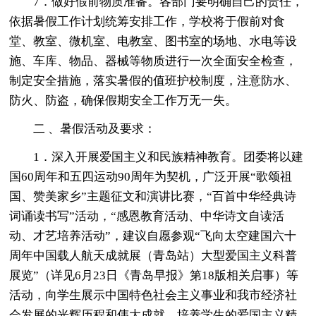
7．做好假前物质准备。各部门要明确自己的责任，
依据暑假工作计划统筹安排工作，学校将于假前对食
堂、教室、微机室、电教室、图书室的场地、水电等设
施、车库、物品、器械等物质进行一次全面安全检查，
制定安全措施，落实暑假的值班护校制度，注意防水、
防火、防盗，确保假期安全工作万无一失。
二 、暑假活动及要求：
1．深入开展爱国主义和民族精神教育。团委将以建
国60周年和五四运动90周年为契机，广泛开展“歌颂祖
国、赞美家乡”主题征文和演讲比赛，“百首中华经典诗
词诵读书写”活动，“感恩教育活动、中华诗文自读活
动、才艺培养活动”，建议自愿参观“飞向太空建国六十
周年中国载人航天成就展（青岛站）大型爱国主义科普
展览”（详见6月23日《青岛早报》第18版相关启事）等
活动，向学生展示中国特色社会主义事业和我市经济社
会发展的光辉历程和伟大成就，培养学生的爱国主义精