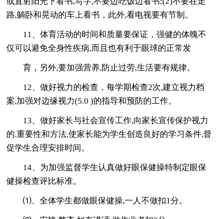
或直射阳光下看书,写字,不要边吃饭边看书;(2)不要在走
路,躺卧和晃动的车上看书，此外,看电视要有节制。
11、体育活动的时间和质量要保证，强健的体魄不
仅可以避免全身性疾病,而且也有利于眼球的正常发
育，另外,要加强营养,防止过劳,生活要有规律。
12、做好视力的检查，每学期检查2次,建立视力档
案,加强对边缘视力(5.0 )的指导和预防的工作。
13、做好家长与社会宣传工作,向家长宣传保护视力
的.重要性和方法,使家长能为学生创造良好的学习条件,督
促学生合理安排时间。
14、为加强监督学生认真做好眼保健操特制定眼保
健操检查评比标准。
⑴、全体学生都做眼保健操,一人不做扣1分。