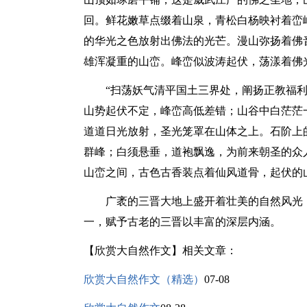
回。鲜花嫩草点缀着山泉，青松白杨映衬着峦
的华光之色放射出佛法的光芒。漫山弥扬着佛
雄浑凝重的山峦。峰峦似波涛起伏，荡漾着佛
“扫荡妖气清平国土三界处，阐扬正教福利
山势起伏不定，峰峦高低差错；山谷中白茫茫
道道日光放射，圣光笼罩在山体之上。石阶上
群峰；白须悬垂，道袍飘逸，为前来朝圣的众
山峦之间，古色古香装点着仙风道骨，起伏的
广袤的三晋大地上盛开着壮美的自然风光，
一，赋予古老的三晋以丰富的深层内涵。
【欣赏大自然作文】相关文章：
欣赏大自然作文（精选）
07-08