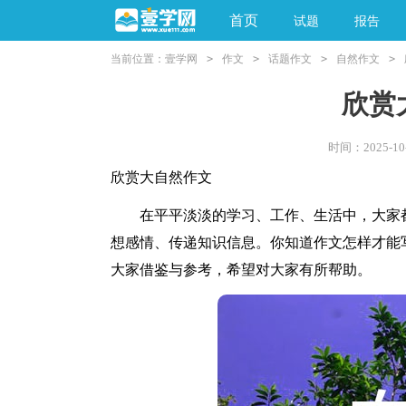
首页
试题
报告
当前位置：
壹学网
>
作文
>
话题作文
>
自然作文
>
阅读理解
亲子教育
欣赏
时间：2025-10-
欣赏大自然作文
在平平淡淡的学习、工作、生活中，大家都
想感情、传递知识信息。你知道作文怎样才能
大家借鉴与参考，希望对大家有所帮助。