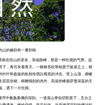
山的确别有一番韵味。
慕南岳恒山的圣名，亲临险峰，那是一种壮观的气势。远
而下，青石夹着青天。一株株苍松翠柏悬于陡崖之上，根
的针叶和盘旋的虬枝给我以视觉的冲击。登上山顶，俯瞰
主层层垒砌，精雕细刻的杰作。高耸的峰巅穿透深蓝的天
巅，洒下一片壮阔。
雄浑中氤氲着佛的深刻。一道道山脊似切割直下，五台之
山势逶迤，峰岭交错，跌宕起伏，这是雄浑深刻的佛法轮