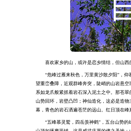
喜欢家乡的山，或许是恋乡情结，但山西的
“危峰过雁来秋色，万里黄沙散夕阳”，仰
望重峦叠障，近观群峰奔突，陡峭的山岩悬空
系如龙爪般紧抓着岩石深入泥土之中。那苍翠
山势回环，岩壁凸凹；神仙造化，这必是造物
幕，青色的岩石洒遍苍茫的远山。红日顶在峰
“五峰慕灵鹫，四岳羡神鹤”，五台山势的
山顶如琢磨平铺，这是威武庄严的佛之圣地；