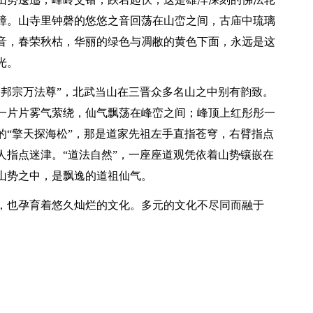
嶂。山寺里钟磬的悠悠之音回荡在山峦之间，古庙中琉璃
音，春荣秋枯，华丽的绿色与凋敝的黄色下面，永远是这
光。
邦宗万法尊”，北武当山在三晋众多名山之中别有韵致。
一片片雾气萦绕，仙气飘荡在峰峦之间；峰顶上红彤彤一
的“擎天探海松”，那是道家先祖左手直指苍穹，右臂指点
人指点迷津。“道法自然”，一座座道观凭依着山势镶嵌在
山势之中，是飘逸的道祖仙气。
也孕育着悠久灿烂的文化。多元的文化不尽同而融于