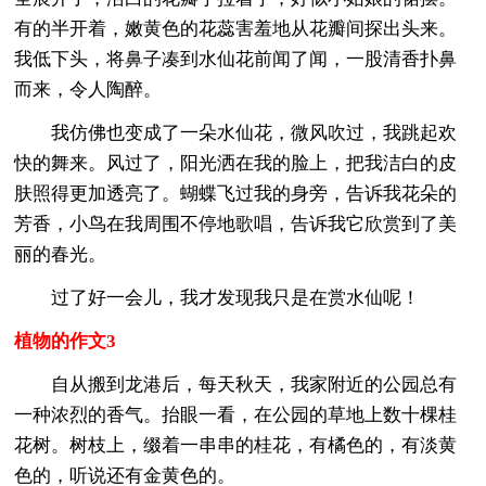
有的半开着，嫩黄色的花蕊害羞地从花瓣间探出头来。
我低下头，将鼻子凑到水仙花前闻了闻，一股清香扑鼻
而来，令人陶醉。
我仿佛也变成了一朵水仙花，微风吹过，我跳起欢
快的舞来。风过了，阳光洒在我的脸上，把我洁白的皮
肤照得更加透亮了。蝴蝶飞过我的身旁，告诉我花朵的
芳香，小鸟在我周围不停地歌唱，告诉我它欣赏到了美
丽的春光。
过了好一会儿，我才发现我只是在赏水仙呢！
植物的作文3
自从搬到龙港后，每天秋天，我家附近的公园总有
一种浓烈的香气。抬眼一看，在公园的草地上数十棵桂
花树。树枝上，缀着一串串的桂花，有橘色的，有淡黄
色的，听说还有金黄色的。