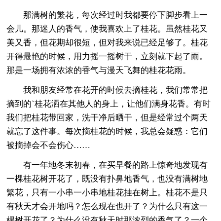
那满树的繁花，每次经过时我都要停下脚步看上一
会儿。那迷人的香气，使我喜欢上了桂花。虽然桂花又
美又香，但花期却很短，但对我来说已经足够了。桂花
开得最艳的时候，用力摇一摇树干，立刻就下起了雨。
那是一场拥有浓浓的香气与漫天飞舞的桂花花雨。
我和朋友经常在花开的时候去摘桂花，我们常常把
摘到的`桂花洒在其他人的身上，让他们满身花香。有时
我们把桂花带回家，洗干净后晒干，但是经常过个两天
就忘了这件事。每次摘桂花的时候，我总会疑惑：它们
被摘掉会不会伤心……
有一年地冬末初春，在买早餐的路上惊奇地发现有
一棵桂花树开花了，既没有扑鼻地香气，也没有满树地
繁花，只有一小串一小串地桂花挂在树上。桂花不是只
有秋天才会开地吗？怎么现在也开了？为什么只有这一
棵树开花了？为什么没有秋天时那浓烈的香气了？一个