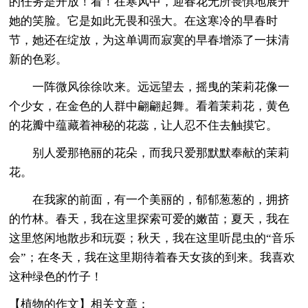
的任务是开放！看！在寒风中，迎春花无所畏惧地展开
她的笑脸。它是如此无畏和强大。在这寒冷的早春时
节，她还在绽放，为这单调而寂寞的早春增添了一抹清
新的色彩。
一阵微风徐徐吹来。远远望去，摇曳的茉莉花像一
个少女，在金色的人群中翩翩起舞。看着茉莉花，黄色
的花瓣中蕴藏着神秘的花蕊，让人忍不住去触摸它。
别人爱那艳丽的花朵，而我只爱那默默奉献的茉莉
花。
在我家的前面，有一个美丽的，郁郁葱葱的，拥挤
的竹林。春天，我在这里探索可爱的嫩苗；夏天，我在
这里悠闲地散步和玩耍；秋天，我在这里听昆虫的“音乐
会”；在冬天，我在这里期待着春天女孩的到来。我喜欢
这种绿色的竹子！
【植物的作文】相关文章：