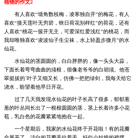
植物的作文2
有人喜欢“墙角数枝梅，凌寒独自开”的梅花，有人
喜欢“接天莲叶无穷碧，映日荷花别样红”的荷花，还有
人喜欢“桃花一簇开无主，可爱深红爱浅红”的桃花，而
我却唯独喜欢“凌波仙子生尘袜，水上轻盈步微月”的水
仙花。
水仙花的茎圆圆的，白白胖胖的，像一头头大蒜，
下面长着弯弯曲曲的须根，很像老爷爷的白胡须。他苍
翠挺拔的`叶子又细又长，仿佛一把把绿剑，我每天给它
浇水，盼望着他早日开花。
过了几天我发现水仙花的叶子长高了很多，郁郁葱
葱的叶丛间长出了一根根圆圆的茎，茎上长着许多小花
苞，乳白色的花瓣紧紧地抱在一起。
一个星期后，我家的水仙花终于开花啦！有的花瓣
全展开了，洁白的花瓣手拉着手，好似小姑娘的裙摆。