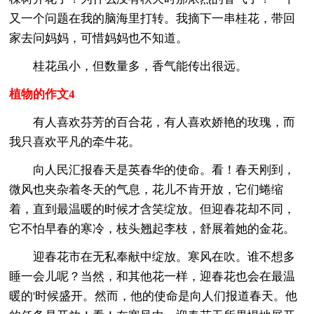
又一个问题在我的脑海里打转。我摘下一串桂花，带回
家去问妈妈，可惜妈妈也不知道。
桂花虽小，但数量多，香气能传出很远。
植物的作文4
有人喜欢芬芳的百合花，有人喜欢娇艳的玫瑰，而
我只喜欢平凡的牵牛花。
向人民汇报春天是英春华的使命。看！春天刚到，
微风也夹杂着冬天的气息，花儿不肯开放，它们蜷缩
着，直到最温暖的时候才含笑绽放。但迎春花却不同，
它不怕早春的寒冷，枝头翘起李枝，舒展着她的金花。
迎春花市在无私奉献中绽放。寒风在吹。谁不想多
睡一会儿呢？当然，和其他花一样，迎春花也会在最温
暖的'时候盛开。然而，他的使命是向人们报道春天。他