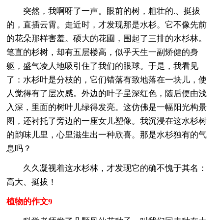
突然，我啊呀了一声。眼前的树，粗壮的.、挺拔
的，直插云霄。走近时，才发现那是水杉。它不像先前
的花朵那样害羞。硕大的花圃，围起了三排的水杉林。
笔直的杉树，却有五层楼高，似乎天生一副矫健的身
躯，盛气凌人地吸引住了我们的眼球。于是，我看见
了：水杉叶是分枝的，它们错落有致地落在一块儿，使
人觉得有了层次感。外边的叶子呈深红色，随后便由浅
入深，里面的树叶儿绿得发亮。这仿佛是一幅阳光构景
图，还衬托了旁边的一座女儿塑像。我沉浸在这水杉树
的韵味儿里，心里滋生出一种欣喜。那是水杉独有的气
息吗？
久久凝视着这水杉林，才发现它的确不愧于其名：
高大、挺拔！
植物的作文9