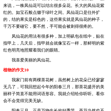
来说，一株凤仙花可以结出很多朵花。长大的凤仙花紫
红的。如宝石般点缀于绿叶之间。凤仙花口是往外扩
的，结的果实是棕色的，这些果实就是凤仙花的种子，
千万不要碰它，要不然，手可能会被刺得很疼的。
凤仙花的用法有很多种，加上明矾包在纸中，贴在
指甲上，几天后，指甲就会就像宝石一样，那鲜明的紫
红色明亮地照耀着我们的眼睛。
我喜爱美丽的凤仙花。
植物的作文10
我家门前有两棵茶花树，虽然树上的花朵已经寥寥
无几了，可我回想起今年的阳春三月，那茶花盛开的美
丽样子简直不能用词语形容。我就介绍给你听听。看你
会不会觉得完美无缺。
阳春三月，正是万物生长的好季节，茶花当然也不