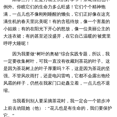
例外。你瞧它们的生命力多么旺盛！它们个个精神饱
满，一点儿也不像刚刚睡醒的懒虫，它们正好像在这充
满生机的春天里比美呢！有的含苞待放，像一个害羞的
小姑娘；有的在阳光下开心的怒放，像一位美丽公主的
大连衣裙；有的甚至还没盛开，在它自己温暖的'被窝里
呼呼大睡呢！
因为我要做“树叶的奥秘”综合实践专题，所以，我
一定要收集树叶，可我一直没有收藏到茶花的叶子。这
是因为茶花树上的叶子厚重吗？不，这是因为茶花的坚
强。不管风吹雨打，还是电闪雷鸣，它都不会露出饱经
风霜的样子，仍然在我家门口处矗立着，一点儿也不退
缩。
当我看到别人要采摘茶花时，我一定会一个箭步冲
上前去劝阻她（他）：“花儿也是有生命的，我们要保护
它。”