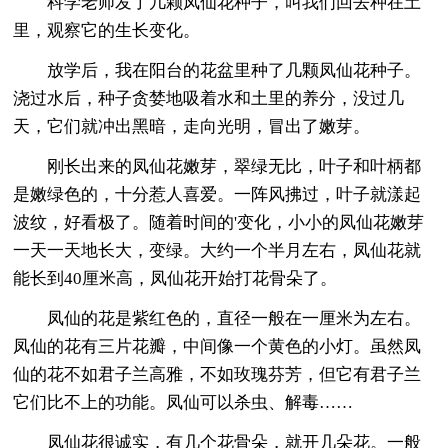
科学老师发了几颗凤仙花种子，叫我们回去种在土
里，观察它的生长变化。
放学后，我在阳台的花盆里种了几颗凤仙花种子。
浇过水后，种子贪婪地吸着水和土里的养分，没过几
天，它们就冲出黑暗，走向光明，冒出了嫩芽。
刚长出来的凤仙花嫩芽，翠绿无比，叶子和叶柄都
是嫩绿色的，十分惹人喜爱。一阵风拂过，叶子就漾起
波纹，好看极了。随着时间的'变化，小小的凤仙花嫩芽
一天一天地长大，变绿。大约一个半月左右，凤仙花就
能长到40厘米高，凤仙花开始打花骨朵了。
凤仙的花是紫红色的，直径一般在一厘米为左右。
凤仙的花有三片花瓣，中间像一个黄色的小灯。虽然凤
仙的花不如君子兰高雅，不如玫瑰芬芳，但它有君子兰
它们比不上的功能。凤仙可以杀虫、解毒……
凤仙花很诚实，有几个花骨朵，就开几朵花。一般