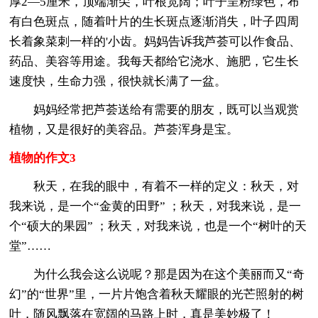
厚2—5厘米，顶端渐尖，叶根宽阔；叶子呈粉绿色，布
有白色斑点，随着叶片的生长斑点逐渐消失，叶子四周
长着象菜刺一样的'小齿。妈妈告诉我芦荟可以作食品、
药品、美容等用途。我每天都给它浇水、施肥，它生长
速度快，生命力强，很快就长满了一盆。
妈妈经常把芦荟送给有需要的朋友，既可以当观赏
植物，又是很好的美容品。芦荟浑身是宝。
植物的作文3
秋天，在我的眼中，有着不一样的定义：秋天，对
我来说，是一个“金黄的田野” ；秋天，对我来说，是一
个“硕大的果园” ；秋天，对我来说，也是一个“树叶的天
堂”……
为什么我会这么说呢？那是因为在这个美丽而又“奇
幻”的“世界”里，一片片饱含着秋天耀眼的光芒照射的树
叶，随风飘落在宽阔的马路上时，真是美妙极了！