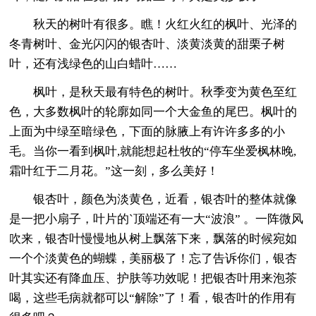
秋天的树叶有很多。瞧！火红火红的枫叶、光泽的
冬青树叶、金光闪闪的银杏叶、淡黄淡黄的甜栗子树
叶，还有浅绿色的山白蜡叶……
枫叶，是秋天最有特色的树叶。秋季变为黄色至红
色，大多数枫叶的轮廓如同一个大金鱼的尾巴。枫叶的
上面为中绿至暗绿色，下面的脉腋上有许许多多的小
毛。当你一看到枫叶,就能想起杜牧的“停车坐爱枫林晚,
霜叶红于二月花。”这一刻，多么美好！
银杏叶，颜色为淡黄色，近看，银杏叶的整体就像
是一把小扇子，叶片的`顶端还有一大“波浪” 。一阵微风
吹来，银杏叶慢慢地从树上飘落下来，飘落的时候宛如
一个个淡黄色的蝴蝶，美丽极了！忘了告诉你们，银杏
叶其实还有降血压、护肤等功效呢！把银杏叶用来泡茶
喝，这些毛病就都可以“解除”了！看，银杏叶的作用有