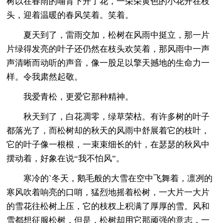
树以在春雨的哺育下开了花，一朵朵黄色的小花开在枝
头，迎着温暖的春风笑着。笑着。
夏天到了，雷雨交加，松树在风雨中挺立，那一片
片绿得发亮的叶子还仍然在枝头欢笑着，那风雨中一声
声清晰而动听的声音，像一股足以擎天撼地的生命力一
样。令我肃然起敬。
我爱青松，更爱它那种精神。
秋天到了，白花凋零，绿草荣枯。有许多树的叶子
都落光了，而松树却的秋天的风雨中舒展着它的枝叶，
它的叶子像一根根，一束束细长的针，在瑟瑟的秋风中
摆动着，好象在说“我不怕风”。
寒冷的`冬天，鹅毛般的大雪在空中飞舞着，凛冽的
寒风吹着响亮的口哨，猛烈地摇着松树，一大片一大片
的雪花往松树上压，它的枝杈上积满了厚厚的雪。风和
雪都想征服松树，但是，松树却用它那顽强的意志，一