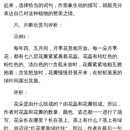
起来，选择恰当的词句，作形象生动的描写，就能充分
表达自己对这种植物的赞美之情。
六、片断欣赏与评析：
示例1：
每年四、五月间，月季花竟相开放。每一朵月季
花，都有七八层花瓣紧紧裹着花蕊。花蕊有桔红色的、
粉红色的、淡白色的??含苞未放时，花瓣紧紧地相互拥
抱着；含笑怒放时，花瓣慢慢舒展开来，在郁郁葱葱的
绿叶间露出笑脸。
评析：
花朵是由什么组成的？由花蕊和花瓣组成。所以，
作者对花蕊和花瓣的数量、颜色、姿态都一一进行了描
写。花朵长在哪里？长在茎上。茎上有什么？茎上有绿
叶。俗话说“红花要靠绿叶扶”，所以，作者在最后一句