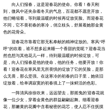
向人们报春，这是迎春花的使命。你看！春天刚
到，微风中还夹杂着冬天的气息，百花都不愿意开放，
他们蜷缩着，等到最温暖的时候再绽放笑脸。而迎春花
不同，它不畏初春的寒冷，俏立枝头，舒展着她那金黄
色的花骨朵。
迎春花市靠着它那无私奉献的精神绽放的。寒风“呼
呼”的吹着，谁不想多起来睡一个香甜的觉呢？迎春花当
然也想与其他花儿一样，待到最温暖的时候绽放，可
是，向人们报春是他的使命，他的任务，他要开放！你
看！迎春花在寒风里无所畏惧的绽放了它的笑脸，是那
么无畏，那么坚强。在这寒冷的初春的日子里，她依旧
绽放着，给单调寂寞的初春填上了一抹鲜活的色彩。
一阵清风徐徐吹来，远远望去，那摇曳的'迎春花就
像一位少女，穿着金黄色的群益翩翩起舞。细看迎春
花，那嫩黄的花瓣中含着秘密的花芯，使人忍不住抚摸