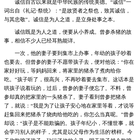
诚信自古以来就是中华民族的传统美德。“诚信”一
词出自《礼记·祭统》：“是故贤者之祭也，致其诚信，
与其忠敬”。诚信是为人之道，是立身处事之本。
诚信既是为人之道，便要从小养成。曾参杀猪的故
事，相信不少人已经耳熟能详。
一次，他的妻子要到集市上办事，年幼的孩子吵着
也要去。但曾参的妻子不愿带孩子去，便对他说：“你在
家好好玩，等妈妈回来，将家里的猪杀了煮肉给你
吃。”孩子听了，很高兴，不再吵着要去集市。这话本是
哄孩子说着玩的，过后，曾参的妻子便忘了。不料，曾
参却真的把家里的一头猪杀了。妻子看到曾参把猪杀
了，就说：“我是为了让孩子安心地在家里等着，才说等
赶集回来把猪杀了烧肉给他吃的，你怎么当真呢。”曾参
却说：“孩子是不能欺骗的。孩子年纪小，不懂世事，就
会学习别人的样子，尤其是以父母作为生活的'榜样。今