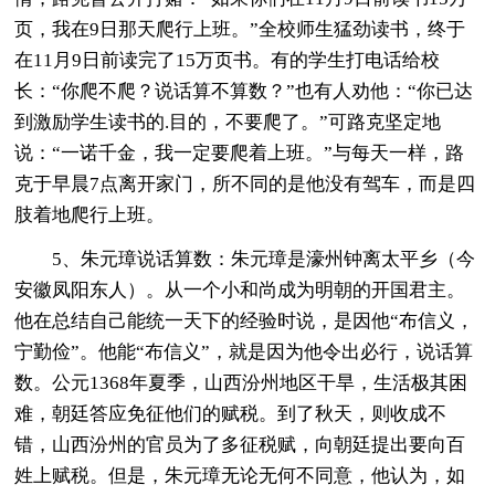
页，我在9日那天爬行上班。”全校师生猛劲读书，终于
在11月9日前读完了15万页书。有的学生打电话给校
长：“你爬不爬？说话算不算数？”也有人劝他：“你已达
到激励学生读书的.目的，不要爬了。”可路克坚定地
说：“一诺千金，我一定要爬着上班。”与每天一样，路
克于早晨7点离开家门，所不同的是他没有驾车，而是四
肢着地爬行上班。
5、朱元璋说话算数：朱元璋是濠州钟离太平乡（今
安徽凤阳东人）。从一个小和尚成为明朝的开国君主。
他在总结自己能统一天下的经验时说，是因他“布信义，
宁勤俭”。他能“布信义”，就是因为他令出必行，说话算
数。公元1368年夏季，山西汾州地区干旱，生活极其困
难，朝廷答应免征他们的赋税。到了秋天，则收成不
错，山西汾州的官员为了多征税赋，向朝廷提出要向百
姓上赋税。但是，朱元璋无论无何不同意，他认为，如