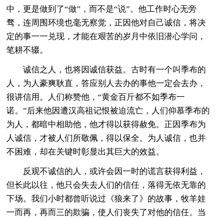
中，更是做到了“做”，而不是“说”。他工作时心无旁
骛，连周围环境也毫无察觉，正因他对自己诚信，将决
定的事一一兑现，才能在艰苦的岁月中依旧潜心学问，
笔耕不辍。
诚信之人，也将因诚信获益。古时有一个叫季布的
人，为人豪爽耿直，答应别人去办的事他一定会去办，
很讲信用。人们称赞他，“黄金百斤都不如季布一
诺。”后来他因遭汉高祖记恨被迫流亡，人们仰慕季布的
为人，都暗中相助他，他才得以获得赦免。正因季布为
人诚信，才被人们所敬佩，得以保全。为人诚信，也并
不困难，却在关键时彰显出其巨大的效益。
反观不诚信的人，或许会因一时的谎言获得利益，
但长此以往，他只会失去人们的信任，落得无依无靠的
下场。我们小时都曾听说过《狼来了》的故事，牧羊娃
一而再，再而三的欺骗，使人们丧失了对他的信任。当