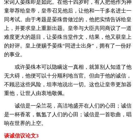
宋词人晏殊即是如此。在他十四岁时，有人把他作为神
童举荐给皇帝，皇帝召见他后，让他和一千多名进士一
同考试。由于考题是晏殊曾做过的，他把实情告诉给皇
上，并要求皇上重新出题。皇帝与大臣共同商议了一道
难度更大的题目，让晏殊当堂作文，结果，他又获皇上
的好评。皇上便赐予晏殊“同进士出身”，拥有了一份好
的事业。
或许晏殊本可以隐瞒这一真相，就算别人知道了他
无大碍，他便可以十分顺利地当官。但由于他的诚信，
不顾忌这些风险，坦率地说出一切。这也让皇帝更加器
重他，让世人由衷地敬佩。
诚信是一朵兰花，高洁地盛开在人们的心田；诚信
是一杯香茗，氤氲了人们的心田；诚信是一首歌曲，唱
响在世界的上空。
谈诚信议论文3