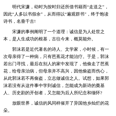
明代宋濂，幼时为按时归还所借书籍而“走送之”，
因此“人多以书假余”，从而得以“遍观群书”，终于饱读
诗书，名垂千古!
宋濂的事例阐明了一个道理：诚信是为人处世之
本，是人生成功的根基，古往今来，概莫能外。
郭沫若是近代著名的诗人、文学家，小时候，有一
次母亲得了一种病，只有芭蕉花才能治疗。于是，郭沫
若出门寻找，最后在别人的家中发现了，他偷走了芭蕉
花，给母亲治病，但母亲并不高兴，因他偷盗而伤心，
从此郭沫若不再偷盗，立志做诚信之人。试想，如果郭
沫若没有从这件事中学到诚信，怎能成为新诗的奠基
人、历史剧的开创者，又怎能为后人所纪念和缅怀?
放眼世界，诚信的风同样催开了异国他乡灿烂的花
朵。