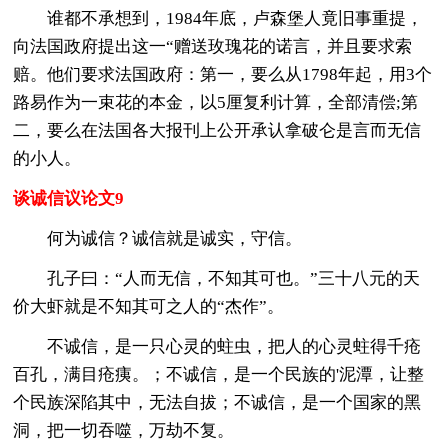
谁都不承想到，1984年底，卢森堡人竟旧事重提，
向法国政府提出这一“赠送玫瑰花的诺言，并且要求索
赔。他们要求法国政府：第一，要么从1798年起，用3个
路易作为一束花的本金，以5厘复利计算，全部清偿;第
二，要么在法国各大报刊上公开承认拿破仑是言而无信
的小人。
谈诚信议论文9
何为诚信？诚信就是诚实，守信。
孔子曰：“人而无信，不知其可也。”三十八元的天
价大虾就是不知其可之人的“杰作”。
不诚信，是一只心灵的蛀虫，把人的心灵蛀得千疮
百孔，满目疮痍。；不诚信，是一个民族的'泥潭，让整
个民族深陷其中，无法自拔；不诚信，是一个国家的黑
洞，把一切吞噬，万劫不复。