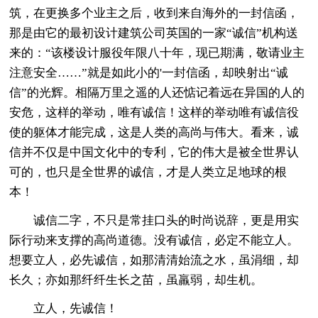
筑，在更换多个业主之后，收到来自海外的一封信函，
那是由它的最初设计建筑公司英国的一家“诚信”机构送
来的：“该楼设计服役年限八十年，现已期满，敬请业主
注意安全……”就是如此小的'一封信函，却映射出“诚
信”的光辉。相隔万里之遥的人还惦记着远在异国的人的
安危，这样的举动，唯有诚信！这样的举动唯有诚信役
使的躯体才能完成，这是人类的高尚与伟大。看来，诚
信并不仅是中国文化中的专利，它的伟大是被全世界认
可的，也只是全世界的诚信，才是人类立足地球的根
本！
诚信二字，不只是常挂口头的时尚说辞，更是用实
际行动来支撑的高尚道德。没有诚信，必定不能立人。
想要立人，必先诚信，如那清清始流之水，虽涓细，却
长久；亦如那纤纤生长之苗，虽羸弱，却生机。
立人，先诚信！