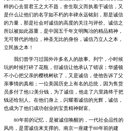
样的心去冒君王之大不韪，舍生取义而执着于诚信，又
是什么让他们的名字如不朽的丰碑永远铭刻，那是诚信
的力量，那是社会对诚信的高度的关注与评价。诚信之
所以被如此器重，是中国五千年文明陶冶的精品精神，
无可替代的地位，神圣无比的身份，诚信乃立人之本，
立民族之本！
我们曾学习过国外许多名人的故事。列宁，小时候
玩的时候打碎了花瓶，但诚信让他承认了错误；华盛顿
不小心把父亲的樱桃树砍了，又是诚信，使他告诉了父
亲事情的真相；一位美国历史上有名的总统，因为售货
员多付了他12美分钱，为了诚信，他走了六里路终于把
钱还给别人。在他们身上，闪耀着诚信的光辉，诚信，
也成为了他们成功创业的宝贵精神财富。
80年前的记忆，是被诚信唤醒的，一代社会品性的
风尚，是需诚信来支撑的。南京一座建于80年前的建