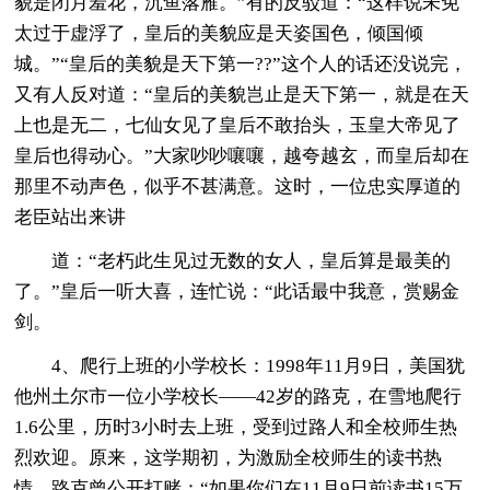
貌是闭月羞花，沉鱼落雁。”有的反驳道：“这样说未免
太过于虚浮了，皇后的美貌应是天姿国色，倾国倾
城。”“皇后的美貌是天下第一??”这个人的话还没说完，
又有人反对道：“皇后的美貌岂止是天下第一，就是在天
上也是无二，七仙女见了皇后不敢抬头，玉皇大帝见了
皇后也得动心。”大家吵吵嚷嚷，越夸越玄，而皇后却在
那里不动声色，似乎不甚满意。这时，一位忠实厚道的
老臣站出来讲
道：“老朽此生见过无数的女人，皇后算是最美的
了。”皇后一听大喜，连忙说：“此话最中我意，赏赐金
剑。
4、爬行上班的小学校长：1998年11月9日，美国犹
他州土尔市一位小学校长——42岁的路克，在雪地爬行
1.6公里，历时3小时去上班，受到过路人和全校师生热
烈欢迎。原来，这学期初，为激励全校师生的读书热
情，路克曾公开打赌：“如果你们在11月9日前读书15万