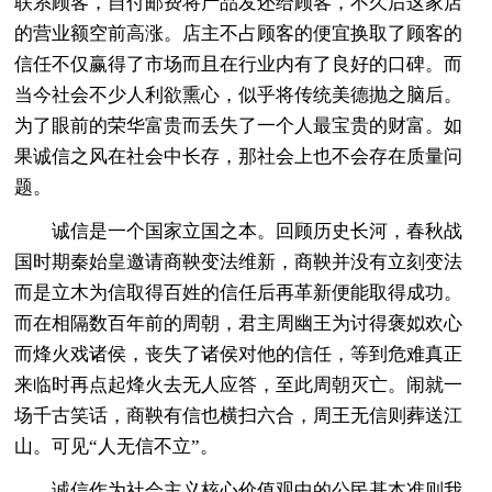
联系顾客，自付邮费将产品发还给顾客，不久后这家店
的营业额空前高涨。店主不占顾客的便宜换取了顾客的
信任不仅赢得了市场而且在行业内有了良好的口碑。而
当今社会不少人利欲熏心，似乎将传统美德抛之脑后。
为了眼前的荣华富贵而丢失了一个人最宝贵的财富。如
果诚信之风在社会中长存，那社会上也不会存在质量问
题。
诚信是一个国家立国之本。回顾历史长河，春秋战
国时期秦始皇邀请商鞅变法维新，商鞅并没有立刻变法
而是立木为信取得百姓的信任后再革新便能取得成功。
而在相隔数百年前的周朝，君主周幽王为讨得褒姒欢心
而烽火戏诸侯，丧失了诸侯对他的信任，等到危难真正
来临时再点起烽火去无人应答，至此周朝灭亡。闹就一
场千古笑话，商鞅有信也横扫六合，周王无信则葬送江
山。可见“人无信不立”。
诚信作为社会主义核心价值观中的公民基本准则我