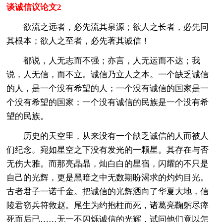
谈诚信议论文2
欲流之远者，必先流其泉源；欲人之长者，必先同
其根本；欲人之至者，必先著其诚信！
都说，人无志而不强；亦言，人无运而不达；我
说，人无信，而不立。诚信乃立人之本。一个缺乏诚信
的人，是一个没有希望的人；一个没有诚信的国家是一
个没有希望的国家；一个没有诚信的民族是一个没有希
望的民族。
历史的天空里，从来没有一个缺乏诚信的人而被人
们纪念。宛如星空之下没有发光的一颗星。其存在与否
无伤大雅。而那亮晶晶，灿白白的星宿，闪耀的不只是
自己的光辉，更是黑暗之中无数期盼渴求的灼灼目光。
古者君子一诺千金。把诚信的光辉洒向了华夏大地，信
陵君窃兵符救赵。尾生为约抱柱而死，诸葛亮鞠躬尽瘁
死而后已……无一不闪烁诚信的光辉，试问他们竟以怎