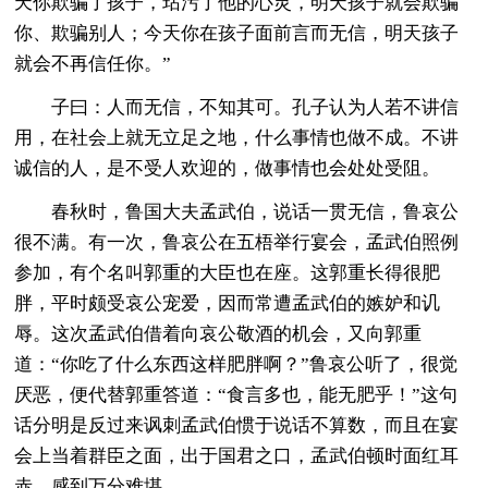
天你欺骗了孩子，玷污了他的心灵，明天孩子就会欺骗
你、欺骗别人；今天你在孩子面前言而无信，明天孩子
就会不再信任你。”
子曰：人而无信，不知其可。孔子认为人若不讲信
用，在社会上就无立足之地，什么事情也做不成。不讲
诚信的人，是不受人欢迎的，做事情也会处处受阻。
春秋时，鲁国大夫孟武伯，说话一贯无信，鲁哀公
很不满。有一次，鲁哀公在五梧举行宴会，孟武伯照例
参加，有个名叫郭重的大臣也在座。这郭重长得很肥
胖，平时颇受哀公宠爱，因而常遭孟武伯的嫉妒和讥
辱。这次孟武伯借着向哀公敬酒的机会，又向郭重
道：“你吃了什么东西这样肥胖啊？”鲁哀公听了，很觉
厌恶，便代替郭重答道：“食言多也，能无肥乎！”这句
话分明是反过来讽刺孟武伯惯于说话不算数，而且在宴
会上当着群臣之面，出于国君之口，孟武伯顿时面红耳
赤，感到万分难堪。