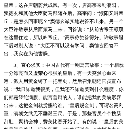
皇帝，这在唐朝蔚然成风。有一次，唐高宗来到濮阳，
窦德玄和其他大臣骑马跟随在后。高宗问：“濮阳又叫帝
丘，是怎么回事呢？”窦德玄诚实地说答不出来。另一个
大臣许敬宗从后面策马上来，回答说：“从前古帝王颛顼
在这里住过，所以叫帝丘。”高宗称赞答得好。许敬宗退
下后对别人说：“大臣不可以没有学问，窦德玄回答不
出，我实在为他害臊。
3、直心求实：中国古代有一则寓言故事：一个相貌
十分漂亮而又虚荣心很强的皇后，有一天突然心血来
潮，派人用黄金铸了一把宝剑，然后召集朝廷官员宣布
说：“我只知道我很美，但我还不知道美到什么程度，你
们都是经纶满腹、能言善辩的人，谁能把我的美貌形容
出来，这把金剑就赏赐给谁。”皇后赐金剑，可谓名高利
重，满朝文武无不垂涎三尺。于是，那些官员个个搜肠
刮肚，聚精会神，赞美比赛开始了。有的说：“皇后的美