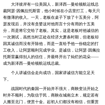
大洋彼岸有一位美国人，新泽西—曼哈顿航运线总
裁阿瑟·因佩拉托斯雷，他小时候在小店里打工，每天只
有微薄的收入。一天，老板在桌子下放了十五美分，阿
瑟发现后，并没有贪婪这对他而言十分有用的十五美
分，而是将它交给了老板。其实，这是老板对他诚信的
一次测试，虽然当时正处在经济大萧条时期，但老板却
因其诚信而没有开除他，而是一直给予他一份稳定的打
工收入，让阿瑟顺利完成学业。是诚信，让阿瑟·因佩拉
托斯雷赢得别人的信任，并最终开出了灿烂的花朵——
成为新泽西—曼哈顿航运线总裁。
个人讲诚信会走向成功，国家讲诚信方能立足天
下。
战国时代的秦国一开始并不强大，商鞅变法开始之
时并不顺利，为取信于民，商鞅在城南立木，规定若有
人搬至北门，便赏十金。起初人们都没有相信，但重赏