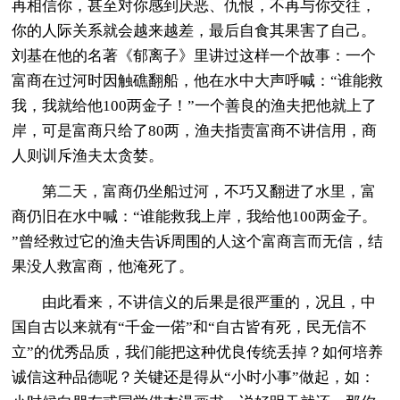
再相信你，甚至对你感到厌恶、仇恨，不再与你交往，
你的人际关系就会越来越差，最后自食其果害了自己。
刘基在他的名著《郁离子》里讲过这样一个故事：一个
富商在过河时因触礁翻船，他在水中大声呼喊：“谁能救
我，我就给他100两金子！”一个善良的渔夫把他就上了
岸，可是富商只给了80两，渔夫指责富商不讲信用，商
人则训斥渔夫太贪婪。
第二天，富商仍坐船过河，不巧又翻进了水里，富
商仍旧在水中喊：“谁能救我上岸，我给他100两金子。
”曾经救过它的渔夫告诉周围的人这个富商言而无信，结
果没人救富商，他淹死了。
由此看来，不讲信义的后果是很严重的，况且，中
国自古以来就有“千金一偌”和“自古皆有死，民无信不
立”的优秀品质，我们能把这种优良传统丢掉？如何培养
诚信这种品德呢？关键还是得从“小时小事”做起，如：