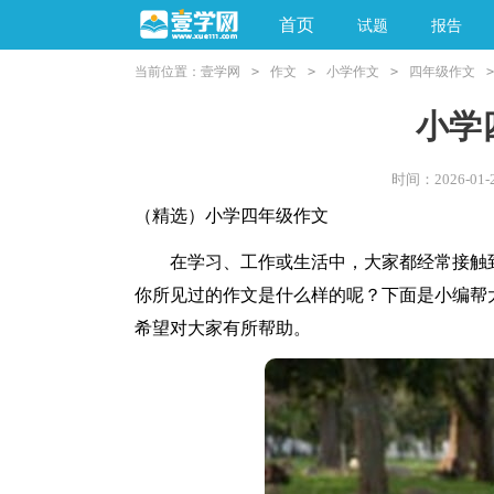
首页
试题
报告
当前位置：
壹学网
>
作文
>
小学作文
>
四年级作文
>
阅读理解
亲子教育
小学
时间：2026-01-2
（精选）小学四年级作文
在学习、工作或生活中，大家都经常接触到
你所见过的作文是什么样的呢？下面是小编帮
希望对大家有所帮助。