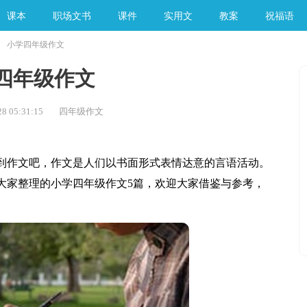
课本
职场文书
课件
实用文
教案
祝福语
小学四年级作文
手工素材
四年级作文
8 05:31:15
四年级作文
作文吧，作文是人们以书面形式表情达意的言语活动。
大家整理的小学四年级作文5篇，欢迎大家借鉴与参考，