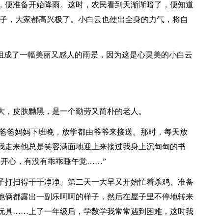
便准备开始降雨。这时，农民看到天渐渐暗了，便知道
村子，大家都高兴极了。小白云也使出全身的力气，将自
组成了一幅美丽又感人的雨景，因为这是心灵美的小白云
，皮肤黝黑，是一个勤劳又简朴的老人。
爸爸妈妈下班晚，放学都由爷爷来接送。那时，每天放
我走来他总是笑容满面地迎上来接过我身上沉甸甸的书
开心，有没有乖乖睡午觉……”
打扫得干干净净。第二天一大早又开始忙着杀鸡、准备
他俩都露出一副乐呵呵的样子，然后在屋子里不停地转来
玩具……上了一年级后，学数学我常常遇到困难，这时我