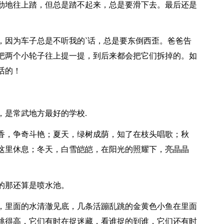
劲地往上踏，但总是踏不起来，总是要滑下去。最后还是
因为车子总是不听我的`话，总是要东倒西歪。爸爸告
把两个小轮子往上提一提，到后来都会把它们拆掉的。如
话的！
是常武地方最好的学校.
，争奇斗艳；夏天，绿树成荫，知了在枝头唱歌；秋
这里休息；冬天，白雪皑皑，在阳光的照耀下，亮晶晶
的那还算是喷水池。
里面的水清澈见底，几条活蹦乱跳的金黄色小鱼在里面
跳得高，它们有时在捉迷藏，看谁捉的到谁，它们还有时