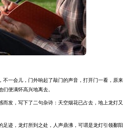
不一会儿，门外响起了敲门的声音，打开门一看，原来
他们便满怀高兴地离去。
而发，写下了二句杂诗：天空烟花已占去，地上龙灯又
足迹，龙灯所到之处，人声鼎沸，可谓是龙灯引领鄱阳