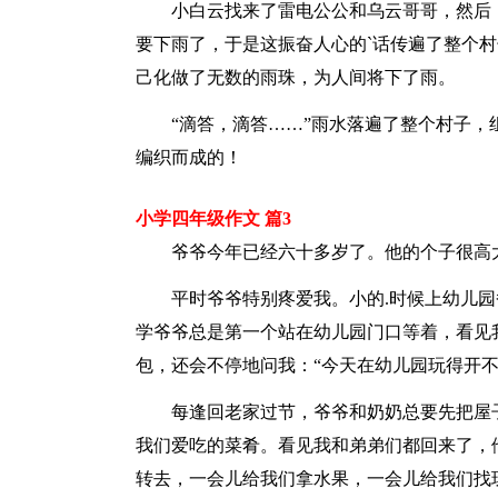
小白云找来了雷电公公和乌云哥哥，然后，
要下雨了，于是这振奋人心的`话传遍了整个
己化做了无数的雨珠，为人间将下了雨。
“滴答，滴答……”雨水落遍了整个村子，
编织而成的！
小学四年级作文 篇3
爷爷今年已经六十多岁了。他的个子很高大
平时爷爷特别疼爱我。小的.时候上幼儿园
学爷爷总是第一个站在幼儿园门口等着，看见
包，还会不停地问我：“今天在幼儿园玩得开不
每逢回老家过节，爷爷和奶奶总要先把屋子
我们爱吃的菜肴。看见我和弟弟们都回来了，
转去，一会儿给我们拿水果，一会儿给我们找