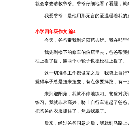
就会拿去请教爷爷。爷爷仔细地看了看题，就
我爱爷爷！是他用那无言的爱温暖着我的童
小学四年级作文 篇4
今天，爸爸带我到迎阳苑去玩。我在那里
我先到楼下的修车伯伯店里去，爸爸帮我把
往上提了提，连两个小轮子也捻松往上提了。
这一切准备工作都做完之后，我骑上自行车
觉得车子总是扭来扭去，有点像要摔跤，有一
来到迎阳苑，我就不停地练习。爸爸对我说
练习。我就非常高兴，骑上自行车追起了爸爸
把爸爸的衣服抓住了，然后我赢了。
后来，经过爸爸同意之后，我就到马路上去