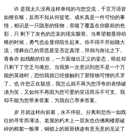
许 是我太久没再这样单纯的与您交流，千言万语皆
如梗在喉，反而不知从何提笔。成长真是一件可怕的事
情，相识是一只隐形的怪物，吞噬了覆盖在你眼前的色
彩，只 剩下了灰色的悲哀的现实骸骨。当希望都显得幼
稚的时候，勇气也会显得陌生起来。你不得不开始随大
流，埋葬自己的罪恶甚至否定真理，拜倒与舆论之下。
青春亦 如残酷的狂欢，一方面做出正义的姿态，暗处却
只剩下了空乏与倦怠。当我第一次意识到您不是一个万
能的英雄时，恐怕我就已经接触到了那怪物可憎的爪牙
了。也 许您正在疑惑，我怎么就不再为您浮夸的表情破
涕为笑，又如何不再因为您可爱的笑话而乐不可支。我
却不能为您带来答案，为我自己带来答案。
岁 月就这样向前着，永不停驻。分离和悲伤一如既
往的寻常而薄淡。老屋的朽木上一层灰也仿佛阁楼那破
碎的棉絮一般厚，铜锁上的斑斑锈迹有意无意的见证了