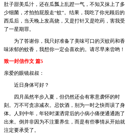
肚子甜美瓜汁，还在瓜瓢上乱蹬一气，不知又抹上了多
少细菌，才拍拍屁股走“蚊”。结果，我吃了你光顾后的
西瓜后，当天晚上发高烧，又是打针又是吃药，害我受
了一星期罪。
为了答谢你，我只好准备了美味可口的灭蚊药和香
味浓郁的蚊香，我想你一定会喜欢的。请尽早来尝哟！
致一封信作文 篇5
亲爱的眼镜叔叔：
近日身体可好？
四月虽然半步入夏，但仍然还会有寒意袭怀的时
刻。万不可贪凉减衣。忌饮酒，别为一时之快而误了身
体。人到中年，年轻时潇洒背后的小病小痛便通通跑了
出来。倒并非因为不注重养生，而是有些事情从开始就
注定要承受了。