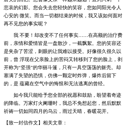
悲哀的幻影。您会失去您轻快的笑容，您如同阳光令人
心安的 微笑。而当一切都结束的时候，我又该如何面对
再不见您的事实呢？
我 不要！却改变不了任何事实……在高额的治疗费
前，亲情和爱情皆是一盘散沙，一截飘絮。您的笑容还
是夹杂了苦涩，刺眼的让我难以接受。好像很久很久以
前，曾 浮现在父亲脸上的苦闷又转移到了您的脸上，剥
开称为“坚强”的华丽斗篷，只有一具空荡荡的躯壳。却
塞满了失望的恐惧，仿佛一颗定时炸弹，爆炸后留下
的，是 蕴藏在空气中的悔恨和无法逃离的曾经。
如今我只能给予您全部的祝愿和鼓励，盼望着奇迹
的降临。万家灯火阑珊时，我总不免想起您，然后默默
祈祷一切如同四月的乌云，雨过天晴，春暖花开。
【致一封信作文】相关文章：