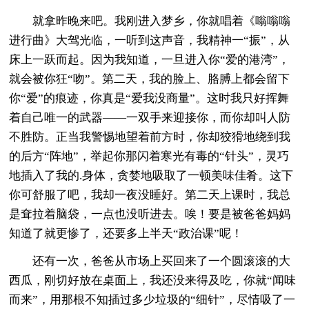
就拿昨晚来吧。我刚进入梦乡，你就唱着《嗡嗡嗡
进行曲》大驾光临，一听到这声音，我精神一“振”，从
床上一跃而起。因为我知道，一旦进入你“爱的港湾”，
就会被你狂“吻”。第二天，我的脸上、胳膊上都会留下
你“爱”的痕迹，你真是“爱我没商量”。这时我只好挥舞
着自己唯一的武器——一双手来迎接你，而你却叫人防
不胜防。正当我警惕地望着前方时，你却狡猾地绕到我
的后方“阵地”，举起你那闪着寒光有毒的“针头”，灵巧
地插入了我的.身体，贪婪地吸取了一顿美味佳肴。这下
你可舒服了吧，我却一夜没睡好。第二天上课时，我总
是耷拉着脑袋，一点也没听进去。唉！要是被爸爸妈妈
知道了就更惨了，还要多上半天“政治课”呢！
还有一次，爸爸从市场上买回来了一个圆滚滚的大
西瓜，刚切好放在桌面上，我还没来得及吃，你就“闻味
而来”，用那根不知插过多少垃圾的“细针”，尽情吸了一