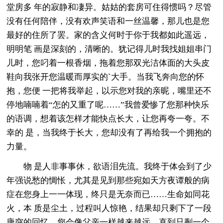
堂房多 年的寂静和凄异。姑姑的套房可住得惯吗？尽管
没有任何陪伴，没有欢声笑语和一丝温馨，那儿也是您
最好的住所了罢。家的含义何时于你于我都如此遥远，
明明笔 画是深刻的，清晰的。犹记得儿时我找姐姐串门
儿时，您叼着一根香烟，拖着您那双光洁体面的大头皮
鞋向我张开您温暖而厚实的`大手。当我飞奔向您的怀
抱，您便 一把将我举起，以示您对我的亲昵，嘴里还不
停地喃喃着“怎的又重了呢……”我曾爱惨了您那种快乐
的语调，想着该怎样才能快点长大，让您再夸一夸。不
幸的 是，当我终于长大，您却没有了再给我一个拥抱的
力量。
物 是人非事事休，欲语泪先流。我终于体会到了少
年强说愁的惆怅，尤其是见到那些宛如天方夜谭般的病
症在您身上一一体现，终只是无奈而已……生命如同花
火，本 质是尘土，过程叫人惊艳，结果却只剩下了一段
唐突的回忆。您会像父亲一样越来越远，直到只剩一个