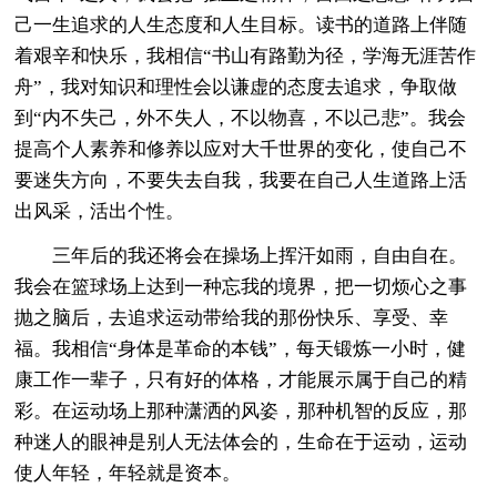
己一生追求的人生态度和人生目标。读书的道路上伴随
着艰辛和快乐，我相信“书山有路勤为径，学海无涯苦作
舟”，我对知识和理性会以谦虚的态度去追求，争取做
到“内不失己，外不失人，不以物喜，不以己悲”。我会
提高个人素养和修养以应对大千世界的变化，使自己不
要迷失方向，不要失去自我，我要在自己人生道路上活
出风采，活出个性。
三年后的我还将会在操场上挥汗如雨，自由自在。
我会在篮球场上达到一种忘我的境界，把一切烦心之事
抛之脑后，去追求运动带给我的那份快乐、享受、幸
福。我相信“身体是革命的本钱”，每天锻炼一小时，健
康工作一辈子，只有好的体格，才能展示属于自己的精
彩。在运动场上那种潇洒的风姿，那种机智的反应，那
种迷人的眼神是别人无法体会的，生命在于运动，运动
使人年轻，年轻就是资本。