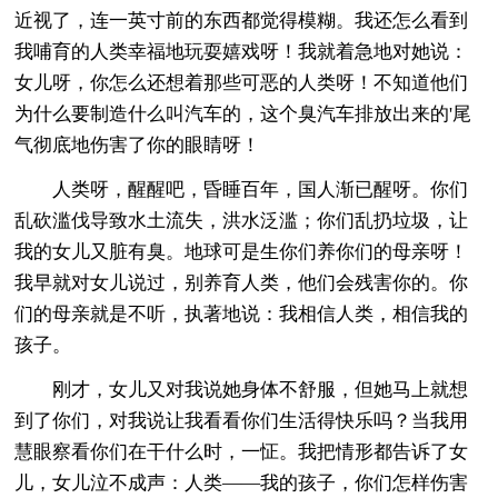
近视了，连一英寸前的东西都觉得模糊。我还怎么看到
我哺育的人类幸福地玩耍嬉戏呀！我就着急地对她说：
女儿呀，你怎么还想着那些可恶的人类呀！不知道他们
为什么要制造什么叫汽车的，这个臭汽车排放出来的'尾
气彻底地伤害了你的眼睛呀！
人类呀，醒醒吧，昏睡百年，国人渐已醒呀。你们
乱砍滥伐导致水土流失，洪水泛滥；你们乱扔垃圾，让
我的女儿又脏有臭。地球可是生你们养你们的母亲呀！
我早就对女儿说过，别养育人类，他们会残害你的。你
们的母亲就是不听，执著地说：我相信人类，相信我的
孩子。
刚才，女儿又对我说她身体不舒服，但她马上就想
到了你们，对我说让我看看你们生活得快乐吗？当我用
慧眼察看你们在干什么时，一怔。我把情形都告诉了女
儿，女儿泣不成声：人类——我的孩子，你们怎样伤害