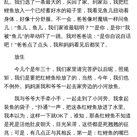
乱。我们选了一条最大的，买回了家。到家后，我把红
鲤鱼放入一个已经蓄好水的箱子里，我看见鱼儿扭动着
身体，好像十分舒服。不一会，爸爸像对魔镜一样问鱼
儿：“鱼儿，鱼儿，我们家谁最聪明？”“是你，是你!”我
被“鱼儿”的举动吓了一跳。我对爸爸说：“是你自说自话
吧！”爸爸点了点头，我和妈妈看见后都笑了。
放生
今儿个是年三十，我们家里请完菩萨以后呢，照规
矩，我们是要把红鲤鱼给放了的，当然，今年，我们也
不例外。妈妈派我和爷爷一起去家旁边的小河放鱼。
我与爷爷大手牵小手，一起走到了小河旁。我拿起
装鱼的袋子，“扑通”一声，把这条红鲤鱼放进了水里。
我本以为，这样一下就OK了，谁知，那条红鲤鱼不知道
是死是活他肚皮朝天，目光呆滞，这些都是死翘翘的征
兆；可是，有几点正与其相反，第一是：红鲤鱼的嘴巴