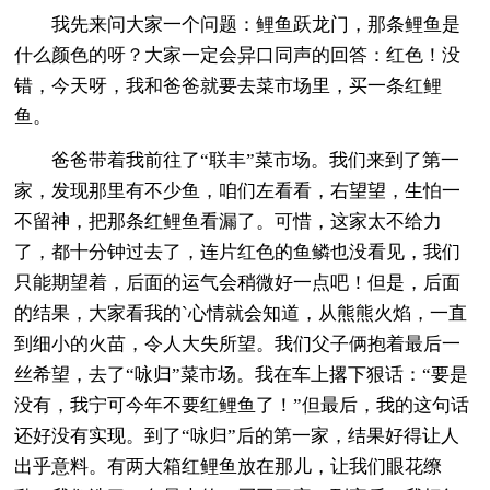
我先来问大家一个问题：鲤鱼跃龙门，那条鲤鱼是
什么颜色的呀？大家一定会异口同声的回答：红色！没
错，今天呀，我和爸爸就要去菜市场里，买一条红鲤
鱼。
爸爸带着我前往了“联丰”菜市场。我们来到了第一
家，发现那里有不少鱼，咱们左看看，右望望，生怕一
不留神，把那条红鲤鱼看漏了。可惜，这家太不给力
了，都十分钟过去了，连片红色的鱼鳞也没看见，我们
只能期望着，后面的运气会稍微好一点吧！但是，后面
的结果，大家看我的`心情就会知道，从熊熊火焰，一直
到细小的火苗，令人大失所望。我们父子俩抱着最后一
丝希望，去了“咏归”菜市场。我在车上撂下狠话：“要是
没有，我宁可今年不要红鲤鱼了！”但最后，我的这句话
还好没有实现。到了“咏归”后的第一家，结果好得让人
出乎意料。有两大箱红鲤鱼放在那儿，让我们眼花缭